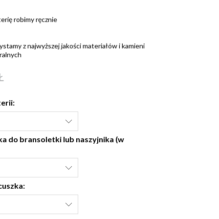
terię robimy ręcznie
ystamy z najwyższej jakości materiałów i kamieni
ralnych
Ł
erii:
a do bransoletki lub naszyjnika (w
cuszka: