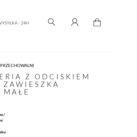
Zarejestruj się
Zaloguj się
YSYŁKA - 24H
 PRZECHOWALNI
ERIA Z ODCISKIEM
 ZAWIESZKA
 MAŁE
w /
ni
isku