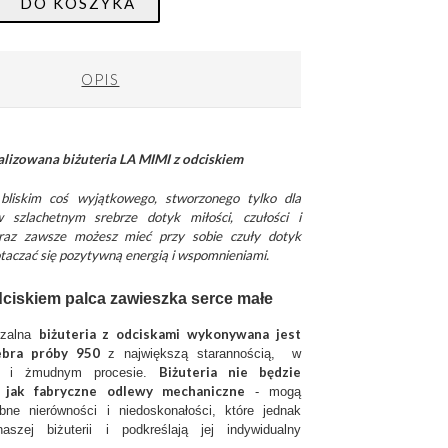
DO KOSZYKA
OPIS
alizowana biżuteria LA MIMI z odciskiem
 bliskim coś wyjątkowego, stworzonego tylko dla
 szlachetnym srebrze dotyk miłości, czułości i
az zawsze możesz mieć przy sobie czuły dotyk
 otaczać się pozytywną energią i wspomnieniami.
odciskiem palca zawieszka serce małe
biżuteria z odciskami wykonywana jest
rzalna
ebra próby 950
z największą starannością, w
Biżuteria nie będzie
ym i żmudnym procesie.
, jak fabryczne odlewy mechaniczne
- mogą
bne nierówności i niedoskonałości, które jednak
aszej biżuterii i podkreślają jej indywidualny