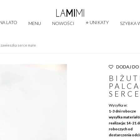
 NA LATO
⭐ UNIKATY
MENU
NOWOŚCI
SZYBKA W
a zawieszka serce małe
DODAJ DO
BIŻUT
PALCA
SERCE
Wysyłka w:
1-3 dni robocze
wysyłka materiałó
realizacja: 14-21 d
roboczych od
dostarczenia odc