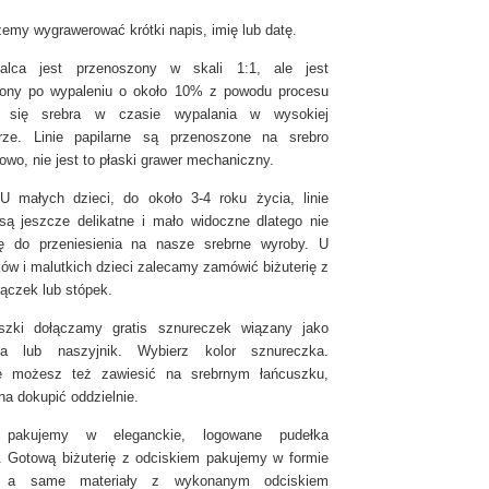
żemy wygrawerować krótki napis, imię lub datę.
alca jest przenoszony w skali 1:1, ale jest
zony po wypaleniu o około 10% z powodu procesu
a się srebra w czasie wypalania w wysokiej
urze. Linie papilarne są przenoszone na srebro
owo, nie jest to płaski grawer mechaniczny.
 małych dzieci, do około 3-4 roku życia, linie
 są jeszcze delikatne i mało widoczne dlatego nie
ię do przeniesienia na nasze srebrne wyroby. U
ów i malutkich dzieci zalecamy zamówić biżuterię z
rączek lub stópek.
szki dołączamy gratis sznureczek wiązany jako
tka lub naszyjnik. Wybierz kolor sznureczka.
ę możesz też zawiesić na srebrnym łańcuszku,
na dokupić oddzielnie.
ę pakujemy w eleganckie, logowane pudełka
ie. Gotową biżuterię z odciskiem pakujemy w formie
u, a same materiały z wykonanym odciskiem