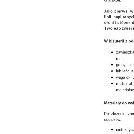
charakter.
pierwsi w
Jako
linii papilarnyc
dłoni i stópek 
Twojego zwier
W biżuterii z o
zawieszk
mm,
gruby, lak
lub łańcus
waga ok. 3
materiał
materiała
Materiały do wy
Po złożeniu za
odcisków.
nietoksyc