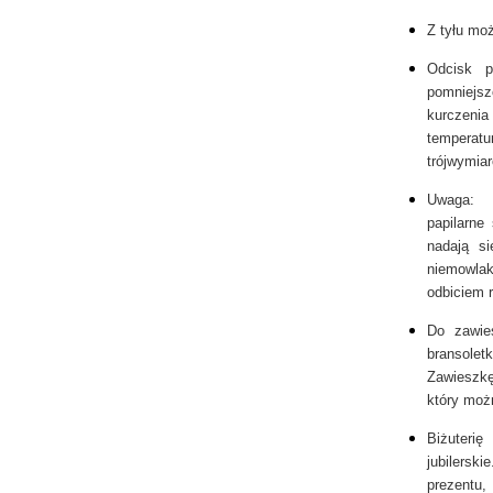
Z tyłu mo
Odcisk p
pomniejs
kurczeni
temperat
trójwymiar
Uwaga: U
papilarne
nadają s
niemowlak
odbiciem 
Do zawie
bransole
Zawieszk
który moż
Biżuteri
jubilersk
prezent