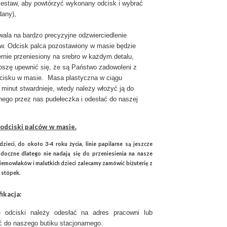
 zestaw, aby powtórzyć wykonany odcisk i wybrać
dany),
ala na bardzo precyzyjne odzwierciedlenie
w. Odcisk palca pozostawiony w masie będzie
rnie przeniesiony na srebro w każdym detalu,
roszę upewnić się, że są Państwo zadowoleni z
dcisku w masie. Masa plastyczna w ciągu
 minut stwardnieje, wtedy należy włożyć ją do
nego przez nas pudełeczka i odesłać do naszej
ć odciski palców w masie
.
ieci, do około 3-4 roku życia, linie papilarne są jeszcze
idoczne dlatego nie nadają się do przeniesienia na nasze
iemowlaków i malutkich dzieci zalecamy zamówić biżuterię z
 stópek.
ikacja:
 odciski należy odesłać na adres pracowni lub
ć do naszego butiku stacjonarnego.