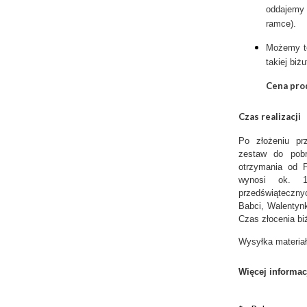
oddajemy
ramce).
Możemy t
takiej biżut
Cena prod
Czas realizacji
Po złożeniu pr
zestaw do pob
otrzymania od P
wynosi ok. 1
przedświątecznyc
Babci, Walentynk
Czas złocenia bi
Wysyłka materiał
Więcej informac