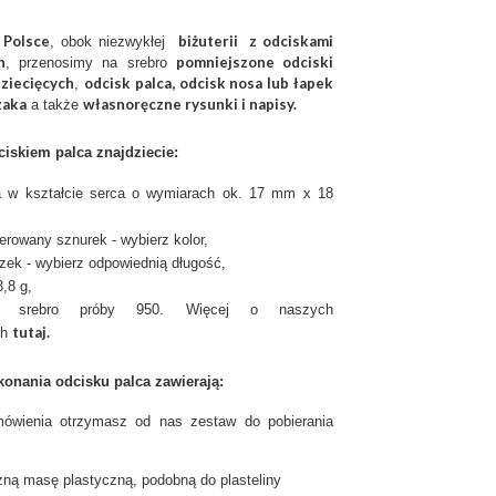
 Polsce
biżuterii z odciskami
, obok niezwykłej
h
pomniejszone odciski
, przenosimy na srebro
dziecięcych
odcisk palca, odcisk nosa lub łapek
,
zaka
własnoręczne rysunki i napisy.
a także
dciskiem palca znajdziecie:
a w kształcie serca o wymiarach ok. 17 mm x 18
ierowany sznurek - wybierz kolor,
zek - wybierz odpowiednią długość,
,8 g,
: srebro próby 950. Więcej o naszych
tutaj
.
ch
konania odcisku palca zawierają:
mówienia otrzymasz od nas zestaw do pobierania
zną masę plastyczną, podobną do plasteliny