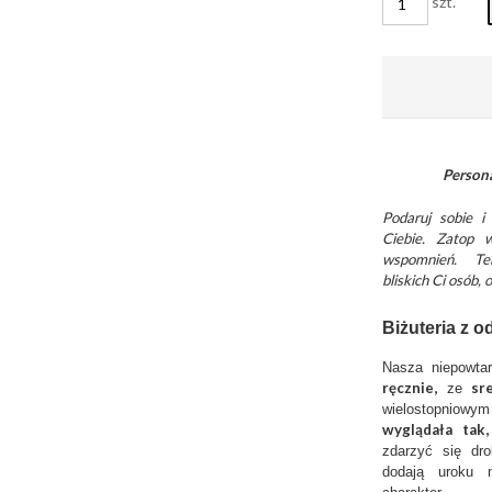
szt.
Person
Podaruj sobie i
Ciebie.
Zatop w
wspomnień. Ter
bliskich Ci osób,
Biżuteria z 
Nasza niepowta
ręcznie,
sr
ze
wielostopniow
wyglądała tak
zdarzyć się dro
dodają uroku n