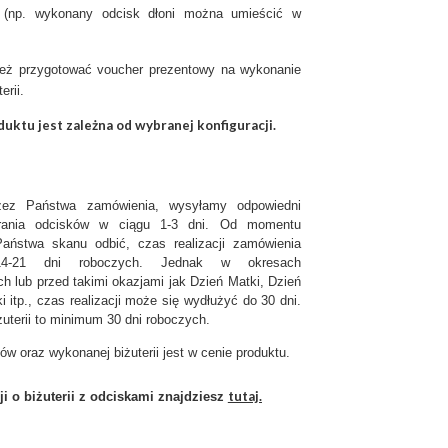
 (np. wykonany odcisk dłoni można umieścić w
eż przygotować voucher prezentowy na wykonanie
erii.
uktu jest zależna od wybranej konfiguracji.
zez Państwa zamówienia, wysyłamy odpowiedni
rania odcisków w ciągu 1-3 dni. Od momentu
aństwa skanu odbić, czas realizacji zamówienia
4-21 dni roboczych. Jednak w okresach
h lub przed takimi okazjami jak Dzień Matki, Dzień
i itp., czas realizacji może się wydłużyć do 30 dni.
żuterii to minimum 30 dni roboczych.
ów oraz wykonanej biżuterii jest w cenie produktu.
tutaj.
ji o biżuterii z odciskami znajdziesz