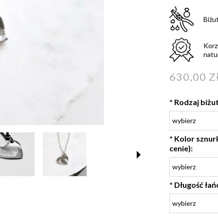
Biżu
Korz
natu
630,00 Z
*
Rodzaj biżut
*
Kolor sznurk
cenie):
*
Długość łań