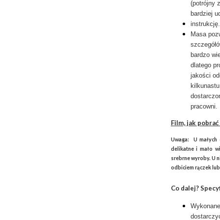
(potrójny
bardziej u
instrukcję.
Masa pozw
szczegółó
bardzo wie
dlatego p
jakości o
kilkunastu
dostarczo
pracowni.
Film, jak pobra
Uwaga: U małych dz
delikatne i mało w
srebrne wyroby. U n
odbiciem rączek lub
Co dalej? Specyf
Wykonane
dostarczy