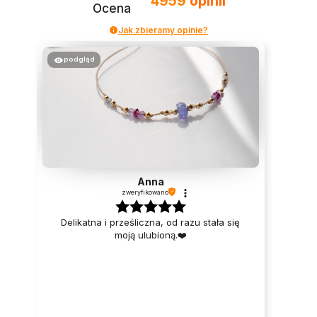
4959
opinii
Ocena
Jak zbieramy opinie?
podgląd
Anna
zweryfikowano
Delikatna i prześliczna, od razu stała się
moją ulubioną.❤️