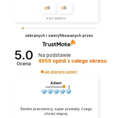
0
0
w tym tygodniu
zebranych i zweryfikowanych przez
5.0
Na podstawie
4959
opinii
z całego okresu
Ocena
Jak zbieramy opinie?
Adam
zweryfikowano
Świetni pracownicy, super produkty. Czego
chcieć więcej.