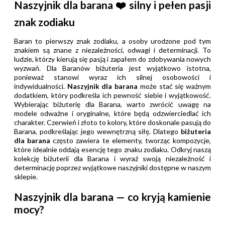
Naszyjnik dla barana
❤️
silny i pełen pasji
znak zodiaku
Baran to pierwszy znak zodiaku, a osoby urodzone pod tym
znakiem są znane z niezależności, odwagi i determinacji. To
ludzie, którzy kierują się pasją i zapałem do zdobywania nowych
wyzwań. Dla Baranów biżuteria jest wyjątkowo istotna,
ponieważ stanowi wyraz ich silnej osobowości i
indywidualności.
Naszyjnik dla barana
może stać się ważnym
dodatkiem, który podkreśla ich pewność siebie i wyjątkowość.
Wybierając biżuterię dla Barana, warto zwrócić uwagę na
modele odważne i oryginalne, które będą odzwierciedlać ich
charakter. Czerwień i złoto to kolory, które doskonale pasują do
Barana, podkreślając jego wewnętrzną siłę. Dlatego
biżuteria
dla barana
często zawiera te elementy, tworząc kompozycje,
które idealnie oddają esencję tego znaku zodiaku. Odkryj naszą
kolekcję biżuterii dla Barana i wyraź swoją niezależność i
determinację poprzez wyjątkowe naszyjniki dostępne w naszym
sklepie.
Naszyjnik dla barana — co kryją kamienie
mocy?