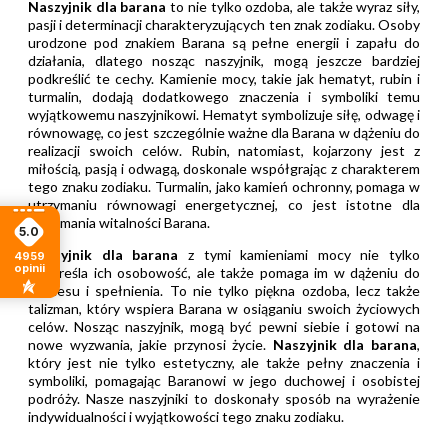
Naszyjnik dla barana
to nie tylko ozdoba, ale także wyraz siły,
pasji i determinacji charakteryzujących ten znak zodiaku. Osoby
urodzone pod znakiem Barana są pełne energii i zapału do
działania, dlatego nosząc naszyjnik, mogą jeszcze bardziej
podkreślić te cechy. Kamienie mocy, takie jak hematyt, rubin i
turmalin, dodają dodatkowego znaczenia i symboliki temu
wyjątkowemu naszyjnikowi. Hematyt symbolizuje siłę, odwagę i
równowagę, co jest szczególnie ważne dla Barana w dążeniu do
realizacji swoich celów. Rubin, natomiast, kojarzony jest z
miłością, pasją i odwagą, doskonale współgrając z charakterem
tego znaku zodiaku. Turmalin, jako kamień ochronny, pomaga w
utrzymaniu równowagi energetycznej, co jest istotne dla
utrzymania witalności Barana.
5.0
Naszyjnik dla barana
z tymi kamieniami mocy nie tylko
4959
opinii
podkreśla ich osobowość, ale także pomaga im w dążeniu do
sukcesu i spełnienia. To nie tylko piękna ozdoba, lecz także
talizman, który wspiera Barana w osiąganiu swoich życiowych
celów. Nosząc naszyjnik, mogą być pewni siebie i gotowi na
nowe wyzwania, jakie przynosi życie.
Naszyjnik dla barana
,
który jest nie tylko estetyczny, ale także pełny znaczenia i
symboliki, pomagając Baranowi w jego duchowej i osobistej
podróży. Nasze naszyjniki to doskonały sposób na wyrażenie
indywidualności i wyjątkowości tego znaku zodiaku.