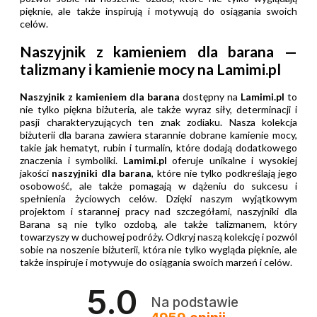
pięknie, ale także inspirują i motywują do osiągania swoich
celów.
Naszyjnik z kamieniem dla barana —
talizmany i kamienie mocy na Lamimi.pl
Naszyjnik z kamieniem dla barana
dostępny na
Lamimi.pl
to
nie tylko piękna biżuteria, ale także wyraz siły, determinacji i
pasji charakteryzujących ten znak zodiaku. Nasza kolekcja
biżuterii dla barana zawiera starannie dobrane kamienie mocy,
takie jak hematyt, rubin i turmalin, które dodają dodatkowego
znaczenia i symboliki.
Lamimi.pl
oferuje
unikalne i wysokiej
jakości
naszyjniki dla barana
, które nie tylko podkreślają jego
osobowość, ale także pomagają w dążeniu do sukcesu i
spełnienia życiowych celów. Dzięki naszym wyjątkowym
projektom i starannej pracy nad szczegółami, naszyjniki dla
Barana są nie tylko ozdobą, ale także talizmanem, który
towarzyszy w duchowej podróży. Odkryj naszą kolekcję i pozwól
sobie na noszenie biżuterii, która nie tylko wygląda pięknie, ale
także inspiruje i motywuje do osiągania swoich marzeń i celów.
5.0
Na podstawie