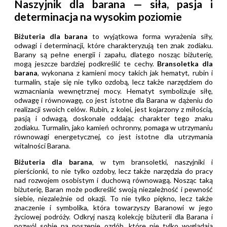
Naszyjnik dla barana — siła, pasja i
determinacja na wysokim poziomie
Biżuteria dla barana
to wyjątkowa forma wyrażenia siły,
odwagi i determinacji, które charakteryzują ten znak zodiaku.
Barany są pełne energii i zapału, dlatego nosząc biżuterię,
mogą jeszcze bardziej podkreślić te cechy.
Bransoletka dla
barana
, wykonana z kamieni mocy takich jak hematyt, rubin i
turmalin, staje się nie tylko ozdobą, lecz także narzędziem do
wzmacniania wewnętrznej mocy. Hematyt symbolizuje siłę,
odwagę i równowagę, co jest istotne dla Barana w dążeniu do
realizacji swoich celów. Rubin, z kolei, jest kojarzony z miłością,
pasją i odwagą, doskonale oddając charakter tego znaku
zodiaku. Turmalin, jako kamień ochronny, pomaga w utrzymaniu
równowagi energetycznej, co jest istotne dla utrzymania
witalności Barana.
Biżuteria dla barana
, w tym bransoletki, naszyjniki i
pierścionki, to nie tylko ozdoby, lecz także narzędzia do pracy
nad rozwojem osobistym i duchową równowagą. Nosząc taką
biżuterię, Baran może podkreślić swoją niezależność i pewność
siebie, niezależnie od okazji. To nie tylko piękno, lecz także
znaczenie i symbolika, która towarzyszy Baranowi w jego
życiowej podróży. Odkryj naszą kolekcję biżuterii dla Barana i
pozwól sobie na noszenie ozdób, które nie tylko wyglądają