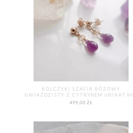
KOLCZYKI SZAFIR RÓŻOWY
GWIAŹDZISTY Z CYTRYNEM UNIKAT N
528
499,00 ZŁ