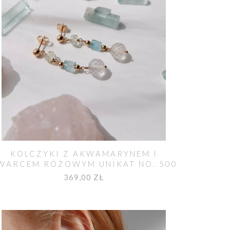
KOLCZYKI Z AKWAMARYNEM I
WARCEM RÓŻOWYM UNIKAT NO. 500
369,00 ZŁ