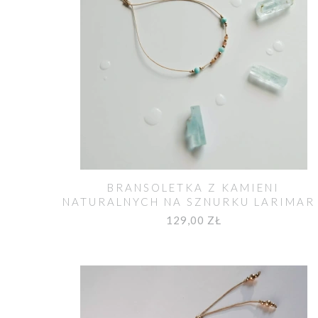
BRANSOLETKA Z KAMIENI
NATURALNYCH NA SZNURKU LARIMAR 
KAMIEŃ SŁONECZNY MOYA
129,00 ZŁ