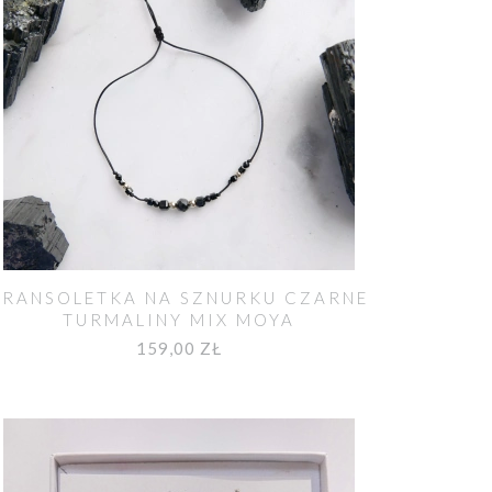
BRANSOLETKA NA SZNURKU CZARNE
TURMALINY MIX MOYA
159,00 ZŁ