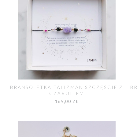
Z
BRANSOLETKA TALIZMAN SZCZĘŚCIE Z
B
CZAROITEM
169,00 ZŁ