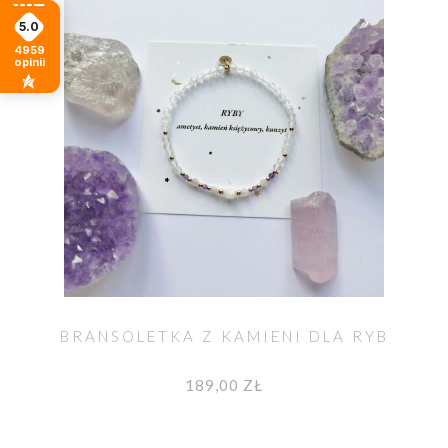
5.0
4959
opinii
BRANSOLETKA Z KAMIENI DLA RYB
189,00 ZŁ