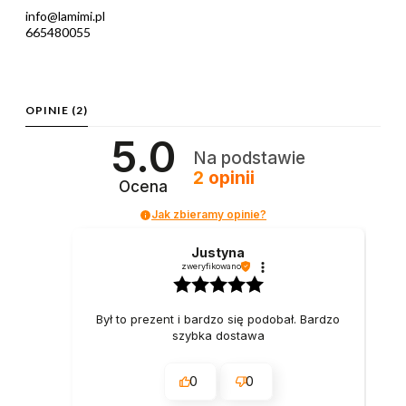
info@lamimi.pl
665480055
OPINIE
(2)
5.0
Na podstawie
2
opinii
Ocena
Jak zbieramy opinie?
Justyna
zweryfikowano
Był to prezent i bardzo się podobał. Bardzo
szybka dostawa
0
0