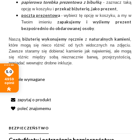
papierowa torebka prezentowa z bibułką
- zaznacz taką
przekaż biżuterię, jako prezent
opcję w koszyku i
,
poczta prezentow
a
- wybierz tę opcję w koszyku, a my w
zapakujemy i wyślemy prezent
Twoim imieniu
bezpośrednio do obdarowanej osoby
.
biżuterię wykonujemy ręcznie
naturalnych kamieni
Naszą
z
,
które mogą się nieco różnić od tych widocznych na zdjęciu.
Zawsze staramy się dobierać kamienie jak najwierniej, ale mogą
się różnic między sobą nieznacznie barwą, przejrzystością,
posiadać wewnątrz drobne inkluzje.
5.0
*
- Pole wymagane
4959
opinii
zapytaj o produkt
poleć znajomemu
BEZPIECZEŃSTWO