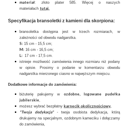
materiał
: złoto plater 585. Więcej o naszych
tutaj
.
materiałach
Specyfikacja bransoletki z kamieni dla skorpiona:
bransoletka dostępna jest w trzech rozmiarach, w
zależności od obwodu nadgarstka.
S:
15 cm - 15,5 cm;
M:
16 cm - 16,5 cm;
L:
17 cm - 17,5 cm.
istnieje możliwość zamówienia innego rozmiaru niż podany
w opisie. Prosimy o podanie w komentarzu obwodu
nadgarstka mierzonego ciasno w najwęższym miejscu.
Dodatkowe informacje do zamówienia:
ozdobne, logowane pudełka
biżuterię pakujemy w
jubilerskie
,
karnecik okolicznościowy
,
możesz wybrać bezpłatny
"Twoja dedykacja"
-
twoja osobista dedykacja, którą
drukujemy na specjalnym, ozdobnym karneciku i dołączamy
do zamówienia,