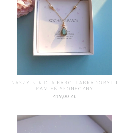
NASZYJNIK DLA BABCI LABRADORYT I
KAMIEŃ SŁONECZNY
419,00 ZŁ