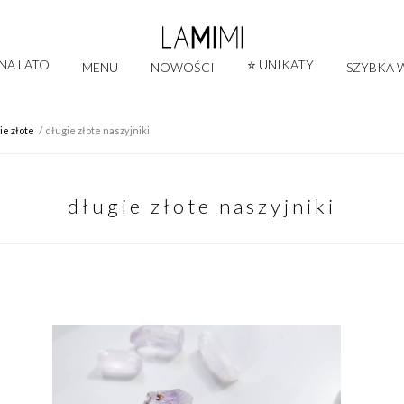
 NA LATO
⭐ UNIKATY
MENU
NOWOŚCI
SZYBKA W
ie złote
długie złote naszyjniki
długie złote naszyjniki