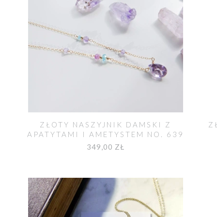
ZŁOTY NASZYJNIK DAMSKI Z
Z
APATYTAMI I AMETYSTEM NO. 639
349,00 ZŁ