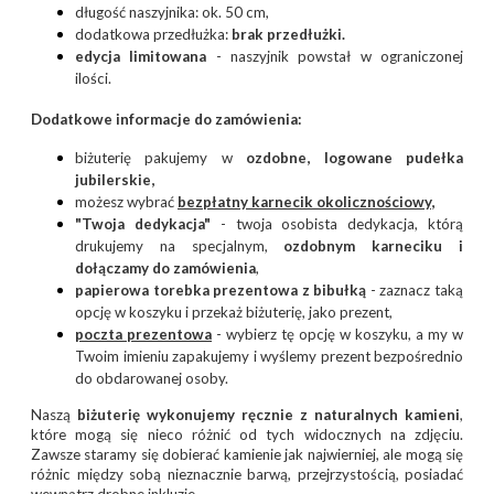
długość naszyjnika: ok. 50 cm,
dodatkowa przedłużka:
brak
przedłużki.
edycja limitowana
- naszyjnik powstał w ograniczonej
ilości.
Dodatkowe informacje do zamówienia:
biżuterię pakujemy w
ozdobne, logowane pudełka
jubilerskie,
możesz wybrać
bezpłatny
karnecik okolicznościowy
,
"Twoja dedykacja"
- twoja osobista dedykacja, którą
drukujemy na specjalnym,
ozdobnym karneciku i
dołączamy do zamówienia
,
papierowa torebka prezentowa z bibułką
- zaznacz taką
opcję w koszyku i przekaż biżuterię, jako prezent,
poczta prezentow
a
- wybierz tę opcję w koszyku, a my w
Twoim imieniu zapakujemy i wyślemy prezent bezpośrednio
do obdarowanej osoby.
Naszą
biżuterię wykonujemy ręcznie
z
naturalnych kamieni
,
które mogą się nieco różnić od tych widocznych na zdjęciu.
Zawsze staramy się dobierać kamienie jak najwierniej, ale mogą się
różnic między sobą nieznacznie barwą, przejrzystością, posiadać
wewnątrz drobne inkluzje.