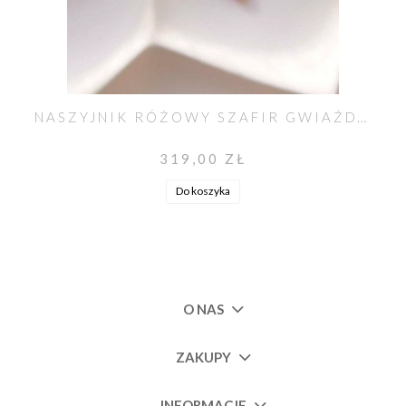
NASZYJNIK RÓŻOWY SZAFIR GWIAŹDZISTY Z PERŁĄ UNIKAT NO. 603
319,00 ZŁ
Do koszyka
O NAS
ZAKUPY
INFORMACJE