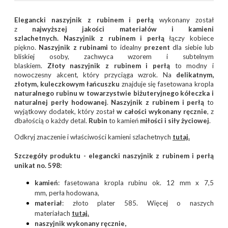
Elegancki naszyjnik z rubinem i perłą
wykonany został
z
najwyższej jakości materiałów i kamieni
szlachetnych.
Naszyjnik z rubinem i perłą
łączy kobiece
piękno.
Naszyjnik z rubinami
to idealny
prezent
dla siebie lub
bliskiej osoby, zachwyca wzorem i subtelnym
blaskiem.
Złoty naszyjnik z rubinem i perłą
to modny i
nowoczesny akcent, który przyciąga wzrok. Na
delikatnym,
złotym, kuleczkowym łańcuszku
znajduje się fasetowana kropla
naturalnego rubinu w towarzystwie biżuteryjnego kółeczka i
naturalnej perły hodowanej
.
Naszyjnik z rubinem i perłą
to
wyjątkowy dodatek, który został
w całości wykonany ręcznie
, z
dbałością o każdy detal.
Rubin
to kamień
miłości i siły życiowej
.
Odkryj znaczenie i właściwości kamieni szlachetnych
tutaj.
Szczegóły produktu -
e
legancki naszyjnik z rubinem i perłą
unikat no. 598
:
kamień
: fasetowana kropla rubinu ok. 12 mm x 7,5
mm, perła hodowana,
materiał
: złoto plater 585. Więcej o naszych
materiałach
tutaj
.
naszyjnik wykonany ręcznie,