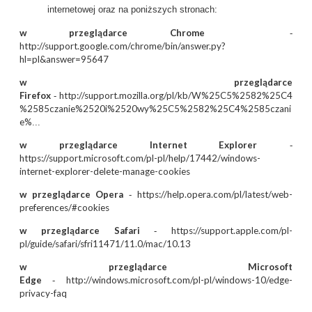
internetowej oraz na poniższych stronach:
w przeglądarce Chrome
-
http://support.google.com/chrome/bin/answer.py?
hl=pl&answer=95647
w przeglądarce
Firefox
http://support.mozilla.org/pl/kb/W%25C5%2582%25C4
-
%2585czanie%2520i%2520wy%25C5%2582%25C4%2585czani
e%
...
w przeglądarce Internet Explorer
-
https://support.microsoft.com/pl-pl/help/17442/windows-
internet-explorer-delete-manage-cookies
w przeglądarce Opera
https://help.opera.com/pl/latest/web-
-
preferences/#cookies
w przeglądarce Safari
https://support.apple.com/pl-
-
pl/guide/safari/sfri11471/11.0/mac/10.13
w przeglądarce Microsoft
Edge
http://windows.microsoft.com/pl-pl/windows-10/edge-
-
privacy-faq