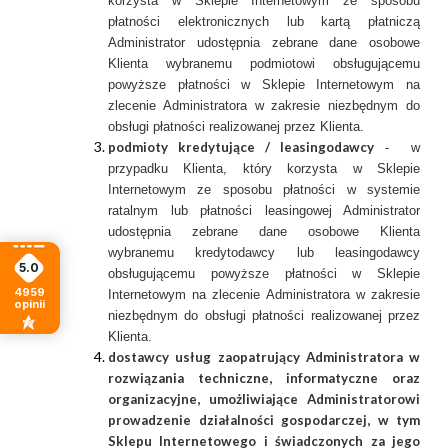
korzysta w Sklepie Internetowym ze sposobu
płatności elektronicznych lub kartą płatniczą
Administrator udostępnia zebrane dane osobowe
Klienta wybranemu podmiotowi obsługującemu
powyższe płatności w Sklepie Internetowym na
zlecenie Administratora w zakresie niezbędnym do
obsługi płatności realizowanej przez Klienta.
podmioty kredytujące / leasingodawcy
- w
przypadku Klienta, który korzysta w Sklepie
Internetowym ze sposobu płatności w systemie
ratalnym lub płatności leasingowej Administrator
udostępnia zebrane dane osobowe Klienta
wybranemu kredytodawcy lub leasingodawcy
5.0
obsługującemu powyższe płatności w Sklepie
4959
Internetowym na zlecenie Administratora w zakresie
opinii
niezbędnym do obsługi płatności realizowanej przez
Klienta.
dostawcy usług zaopatrujący Administratora w
rozwiązania techniczne, informatyczne oraz
organizacyjne, umożliwiające Administratorowi
prowadzenie działalności gospodarczej, w tym
Sklepu Internetowego i świadczonych za jego