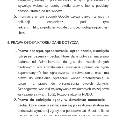
zautomatyzowanym przetwarzaniu, w tym profilowaniu, i
wywołuje wobec tej osoby skutki prawne lub w podobny
sposób istotnie na nią wpływa.
Informację w jaki sposób Google używa danych z witryn i
aplikacji znajdziesz pod tym
https://policies.google.com/technologies/partner-
linkiem:
sites
6. PRAWA OSOBY, KTÓREJ DANE DOTYCZĄ
Prawo dostępu, sprostowania, ograniczenia, usunięcia
lub przenoszenia
- osoba, której dane dotyczą, ma prawo
żądania od Administratora dostępu do swoich danych
osobowych, ich sprostowania, usunięcia („prawo do bycia
zapomnianym”) lub ograniczenia przetwarzania oraz ma
prawo do wniesienia sprzeciwu wobec przetwarzania, a
także ma prawo do przenoszenia swoich danych.
Szczegółowe warunki wykonywania wskazanych wyżej praw
wskazane są w art. 15-21 Rozporządzenia RODO.
Prawo do cofnięcia zgody w dowolnym momencie
–
osoba, której dane przetwarzane są przez Administratora na
podstawie wyrażonej zgody (na podstawie art. 6 ust. 1 lit. a)