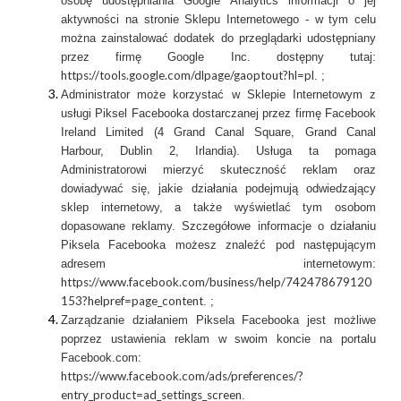
osobę udostępniania Google Analytics informacji o jej
aktywności na stronie Sklepu Internetowego - w tym celu
można zainstalować dodatek do przeglądarki udostępniany
przez firmę Google Inc. dostępny tutaj:
https://tools.google.com/dlpage/gaoptout?hl=pl
. ;
Administrator może korzystać w Sklepie Internetowym z
usługi Piksel Facebooka dostarczanej przez firmę Facebook
Ireland Limited (4 Grand Canal Square, Grand Canal
Harbour, Dublin 2, Irlandia). Usługa ta pomaga
Administratorowi mierzyć skuteczność reklam oraz
dowiadywać się, jakie działania podejmują odwiedzający
sklep internetowy, a także wyświetlać tym osobom
dopasowane reklamy. Szczegółowe informacje o działaniu
Piksela Facebooka możesz znaleźć pod następującym
adresem internetowym:
https://www.facebook.com/business/help/742478679120
153?helpref=page_content
. ;
Zarządzanie działaniem Piksela Facebooka jest możliwe
poprzez ustawienia reklam w swoim koncie na portalu
Facebook.com:
https://www.facebook.com/ads/preferences/?
entry_product=ad_settings_screen
.