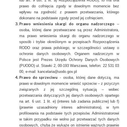
lub art. 9 ust. 2 lit. a) Rozporządzenia RODO), to ma ona
prawo do cofnięcia zgody w dowolnym momencie bez
wpływu na zgodność z prawem przetwarzania, którego
dokonano na podstawie zgody przed jej cofnięciem.
Prawo wniesienia skargi do organu nadzorczego
–
osoba, której dane przetwarzane są przez Administratora,
ma prawo wniesienia skargi do organu nadzorczego w
sposób i trybie określonym w przepisach Rozporządzenia
RODO oraz prawa polskiego, w szczególności ustawy o
ochronie danych osobowych. Organem nadzorczym w
Polsce jest Prezes Urzędu Ochrony Danych Osobowych
(PUODO) ul. Stawki 2, 00-193 Warszawa, telefon: 22 531 03
00, e-mail: kancelaria@uodo.gov.pl
Prawo do sprzeciwu
- osoba, której dane dotyczą, ma
prawo w dowolnym momencie wnieść sprzeciw – z przyczyn
związanych z jej szczególną sytuacją – wobec
przetwarzania dotyczących jej danych osobowych opartego
na art. 6 ust. 1 lit. e) (interes lub zadania publiczne) lub f)
(prawnie uzasadniony interes administratora), w tym
profilowania na podstawie tych przepisów. Administratorowi
w takim przypadku nie wolno już przetwarzać tych danych
osobowych, chyba że wykaże on istnienie ważnych prawnie