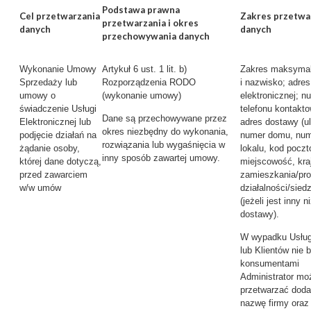
Podstawa prawna
Cel przetwarzania
Zakres przetwa
przetwarzania i okres
danych
danych
przechowywania danych
Wykonanie Umowy
Artykuł 6 ust. 1 lit. b)
Zakres maksymal
Sprzedaży lub
Rozporządzenia RODO
i nazwisko; adres
umowy o
(wykonanie umowy)
elektronicznej; n
świadczenie Usługi
telefonu kontakt
Dane są przechowywane przez
Elektronicznej lub
adres dostawy (ul
okres niezbędny do wykonania,
podjęcie działań na
numer domu, nu
rozwiązania lub wygaśnięcia w
żądanie osoby,
lokalu, kod poczt
inny sposób zawartej umowy.
której dane dotyczą,
miejscowość, kraj
przed zawarciem
zamieszkania/pr
w/w umów
działalności/sied
(jeżeli jest inny n
dostawy).
W wypadku Usług
lub Klientów nie
konsumentami
Administrator mo
przetwarzać dod
nazwę firmy oraz