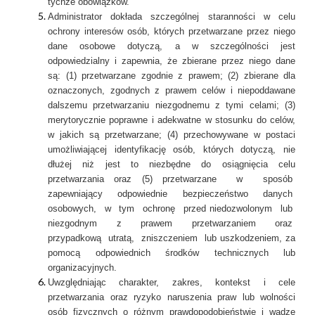
tychże obowiązków.
Administrator dokłada szczególnej staranności w celu
ochrony interesów osób, których przetwarzane przez niego
dane osobowe dotyczą, a w szczególności jest
odpowiedzialny i zapewnia, że zbierane przez niego dane
są: (1) przetwarzane zgodnie z prawem; (2) zbierane dla
oznaczonych, zgodnych z prawem celów i niepoddawane
dalszemu przetwarzaniu niezgodnemu z tymi celami; (3)
merytorycznie poprawne i adekwatne w stosunku do celów,
w jakich są przetwarzane; (4) przechowywane w postaci
umożliwiającej identyfikację osób, których dotyczą, nie
dłużej niż jest to niezbędne do osiągnięcia celu
przetwarzania oraz (5) przetwarzane w sposób
zapewniający odpowiednie bezpieczeństwo danych
osobowych, w tym ochronę przed niedozwolonym lub
niezgodnym z prawem przetwarzaniem oraz
przypadkową utratą, zniszczeniem lub uszkodzeniem, za
pomocą odpowiednich środków technicznych lub
organizacyjnych.
Uwzględniając charakter, zakres, kontekst i cele
przetwarzania oraz ryzyko naruszenia praw lub wolności
osób fizycznych o różnym prawdopodobieństwie i wadze