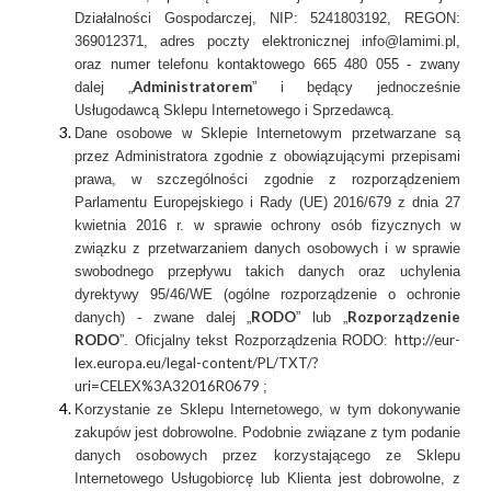
Działalności Gospodarczej, NIP: 5241803192, REGON:
369012371, adres poczty elektronicznej info@lamimi.pl,
oraz numer telefonu kontaktowego 665 480 055 - zwany
Administratorem
dalej „
” i będący jednocześnie
Usługodawcą Sklepu Internetowego i Sprzedawcą.
Dane osobowe w Sklepie Internetowym przetwarzane są
przez Administratora zgodnie z obowiązującymi przepisami
prawa, w szczególności zgodnie z rozporządzeniem
Parlamentu Europejskiego i Rady (UE) 2016/679 z dnia 27
kwietnia 2016 r. w sprawie ochrony osób fizycznych w
związku z przetwarzaniem danych osobowych i w sprawie
swobodnego przepływu takich danych oraz uchylenia
dyrektywy 95/46/WE (ogólne rozporządzenie o ochronie
RODO
Rozporządzenie
danych) - zwane dalej „
” lub „
RODO
http://eur-
”. Oficjalny tekst Rozporządzenia RODO:
lex.europa.eu/legal-content/PL/TXT/?
uri=CELEX%3A32016R0679
;
Korzystanie ze Sklepu Internetowego, w tym dokonywanie
zakupów jest dobrowolne. Podobnie związane z tym podanie
danych osobowych przez korzystającego ze Sklepu
Internetowego Usługobiorcę lub Klienta jest dobrowolne, z