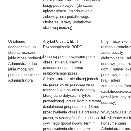
ksiąg podatkowych (do czasu
upływu okresu przedawnienia
zobowiązania podatkowego,
chyba że ustawy podatkowe
stanowią inaczej).
Ustalenie,
Artykuł 6 ust. 1 lit. f)
Imię i nazwisko;
dochodzenie lub
Rozporządzenia RODO
telefonu kontakt
obrona roszczeń
adres poczty
Dane są przechowywane przez
jakie może podnosić
elektronicznej; a
okres istnienia prawnie
Administrator lub
dostawy (ulica, 
uzasadnionego interesu
jakie mogą być
domu, numer loka
realizowanego przez
podnoszone wobec
pocztowy, miejs
Administratora, nie dłużej jednak
Administratora
kraj), adres
niż przez okres przedawnienia
zamieszkania/pr
roszczeń w stosunku do osoby,
działalności/sied
której dane dotyczą, z tytułu
(jeżeli jest inny n
prowadzonej przez Administratora
dostawy).
działalności gospodarczej. Okres
przedawnienia określają przepisy
W wypadku Usług
prawa, w szczególności kodeksu
lub Klientów nie
cywilnego (podstawowy termin
konsumentami
przedawnienia dla roszczeń
Administrator mo