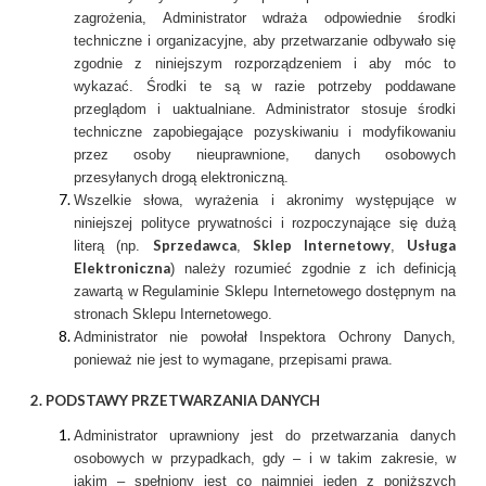
zagrożenia, Administrator wdraża odpowiednie środki
techniczne i organizacyjne, aby przetwarzanie odbywało się
zgodnie z niniejszym rozporządzeniem i aby móc to
wykazać. Środki te są w razie potrzeby poddawane
przeglądom i uaktualniane. Administrator stosuje środki
techniczne zapobiegające pozyskiwaniu i modyfikowaniu
przez osoby nieuprawnione, danych osobowych
przesyłanych drogą elektroniczną.
Wszelkie słowa, wyrażenia i akronimy występujące w
niniejszej polityce prywatności i rozpoczynające się dużą
Sprzedawca
Sklep Internetowy
Usługa
literą (np.
,
,
Elektroniczna
) należy rozumieć zgodnie z ich definicją
zawartą w Regulaminie Sklepu Internetowego dostępnym na
stronach Sklepu Internetowego.
Administrator nie powołał Inspektora Ochrony Danych,
ponieważ nie jest to wymagane, przepisami prawa.
2. PODSTAWY PRZETWARZANIA DANYCH
Administrator uprawniony jest do przetwarzania danych
osobowych w przypadkach, gdy – i w takim zakresie, w
jakim – spełniony jest co najmniej jeden z poniższych