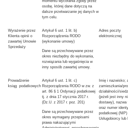
momentu wycofania zgody przez
osobę, której dane dotyczą na
dalsze przetwarzanie jej danych w
tym celu.
Wyrażenie przez
Artykuł 6 ust. 1 lit. b)
Adres poczty
Klienta opinii o
Rozporządzenia RODO
elektronicznej
zawartej Umowie
(wykonanie umowy)
Sprzedaży
Dane są przechowywane przez
okres niezbędny do wykonania,
rozwiązania lub wygaśnięcia w
inny sposób zawartej umowy.
Prowadzenie
Artykuł 6 ust. 1 lit. c)
Imię i nazwisko; 
ksiąg podatkowych
Rozporządzenia RODO w zw. z
zamieszkania/pr
art. 86 § 1 Ordynacji podatkowej
działalności/sied
tj. z dnia 17 stycznia 2017 r.
(jeżeli jest inny n
(Dz.U. z 2017 r. poz. 201)
dostawy), nazwa 
oraz numer identy
Dane są przechowywane przez
podatkowej (NIP)
okres wymagany przepisami
Usługobiorcy lub 
prawa nakazującymi
Administratorowi przechowywanie