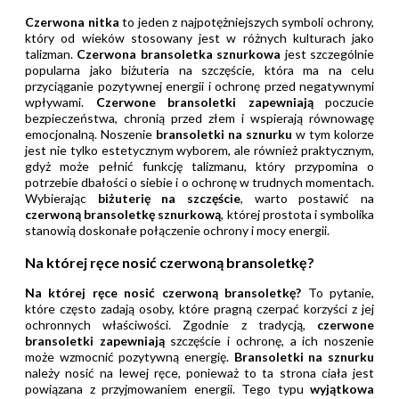
Czerwona nitka
to jeden z najpotężniejszych symboli ochrony,
który od wieków stosowany jest w różnych kulturach jako
talizman.
Czerwona bransoletka sznurkowa
jest szczególnie
popularna jako biżuteria na szczęście, która ma na celu
przyciąganie pozytywnej energii i ochronę przed negatywnymi
wpływami.
Czerwone bransoletki zapewniają
poczucie
bezpieczeństwa, chronią przed złem i wspierają równowagę
emocjonalną. Noszenie
bransoletki na sznurku
w tym kolorze
jest nie tylko estetycznym wyborem, ale również praktycznym,
gdyż może pełnić funkcję talizmanu, który przypomina o
potrzebie dbałości o siebie i o ochronę w trudnych momentach.
Wybierając
biżuterię na szczęście
, warto postawić na
czerwoną bransoletkę sznurkową
, której prostota i symbolika
stanowią doskonałe połączenie ochrony i mocy energii.
Na której ręce nosić czerwoną bransoletkę?
Na której ręce nosić czerwoną bransoletkę?
To pytanie,
które często zadają osoby, które pragną czerpać korzyści z jej
ochronnych właściwości. Zgodnie z tradycją,
czerwone
bransoletki zapewniają
szczęście i ochronę, a ich noszenie
może wzmocnić pozytywną energię.
Bransoletki na sznurku
należy nosić na lewej ręce, ponieważ to ta strona ciała jest
powiązana z przyjmowaniem energii. Tego typu
wyjątkowa