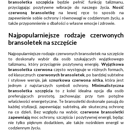
bransoletka szczęścia
będzie pełnić funkcję talizmanu,
przyciągając pozytywne wibracje do naszego życia.
Nosić
czerwoną bransoletkę
na lewej ręce to sposób na
zapewnienie sobie ochrony i równowagi w codziennym życiu, a
także przypomnienie o dbałości o własne emocje i zdrowie.
Najpopularniejsze rodzaje czerwonych
bransoletek na szczęście
Najpopularniejsze rodzaje czerwonych bransoletek na szczęście
to doskonały wybór dla osób szukających wyjątkowego
talizmanu, który przyciągnie pozytywną energię.
Wyjątkowa
bransoletka czerwona
często występuje w różnych formach,
od klasycznych
czerwonych bransoletek
, po bardziej subtelne
i stylowe wersje, jak
sznurkowa czerwona nitka
, która jest
jednym z najstarszych symboli ochrony.
Minimalistyczna
bransoletka szczęścia
to z kolei idealna opcja dla osób
preferujących prostotę, zachowując przy tym potężne
właściwości energetyczne. Te bransoletki doskonale pasują do
każdej stylizacji, zapewniając subtelną, ale skuteczną ochronę
na co dzień. Bez względu na wybór,
czerwone bransoletki
zapewniają
moc ochrony, szczęścia i pozytywnej energii, będąc
nie tylko pięknym dodatkiem, ale także nośnikiem energii w
codziennym życiu.