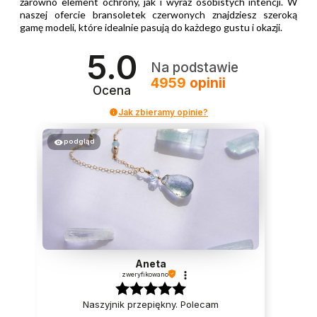
zarówno element ochrony, jak i wyraz osobistych intencji. W
naszej ofercie bransoletek czerwonych znajdziesz szeroką
gamę modeli, które idealnie pasują do każdego gustu i okazji.
5.0
Na podstawie
4959
opinii
Ocena
Jak zbieramy opinie?
podgląd
Aneta
zweryfikowano
Naszyjnik przepiękny. Polecam