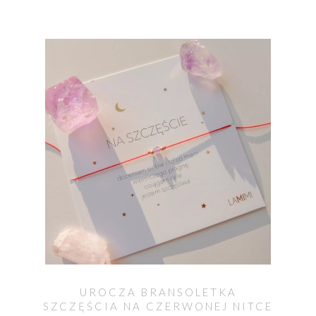
UROCZA BRANSOLETKA
SZCZĘŚCIA NA CZERWONEJ NITCE