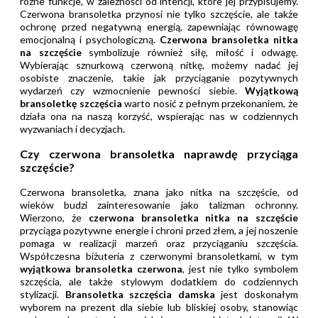
różne funkcje, w zależności od intencji, które jej przypisujemy.
Czerwona bransoletka przynosi nie tylko szczęście, ale także
ochronę przed negatywną energią, zapewniając równowagę
emocjonalną i psychologiczną.
Czerwona bransoletka nitka
na szczęście
symbolizuje również siłę, miłość i odwagę.
Wybierając sznurkową czerwoną nitkę, możemy nadać jej
osobiste znaczenie, takie jak przyciąganie pozytywnych
wydarzeń czy wzmocnienie pewności siebie.
Wyjątkową
bransoletkę szczęścia
warto nosić z pełnym przekonaniem, że
działa ona na naszą korzyść, wspierając nas w codziennych
wyzwaniach i decyzjach.
Czy czerwona bransoletka naprawdę przyciąga
szczęście?
Czerwona bransoletka, znana jako nitka na szczęście, od
wieków budzi zainteresowanie jako talizman ochronny.
Wierzono, że
czerwona bransoletka nitka na szczęście
przyciąga pozytywne energie i chroni przed złem, a jej noszenie
pomaga w realizacji marzeń oraz przyciąganiu szczęścia.
Współczesna biżuteria z czerwonymi bransoletkami, w tym
wyjątkowa bransoletka czerwona
, jest nie tylko symbolem
szczęścia, ale także stylowym dodatkiem do codziennych
stylizacji.
Bransoletka szczęścia damska
jest doskonałym
wyborem na prezent dla siebie lub bliskiej osoby, stanowiąc