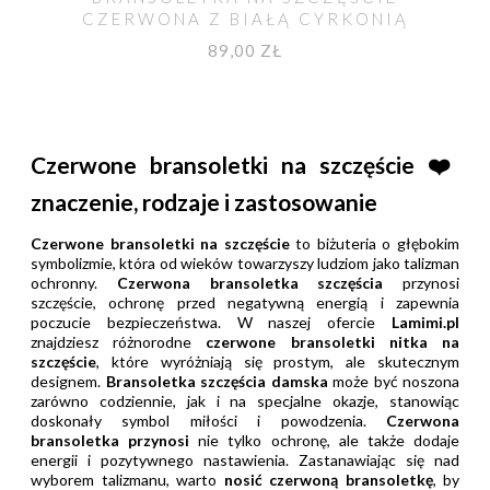
CZERWONA Z BIAŁĄ CYRKONIĄ
89,00 ZŁ
Czerwone bransoletki na szczęście ❤️
znaczenie, rodzaje i zastosowanie
Czerwone bransoletki na szczęście
to biżuteria o głębokim
symbolizmie, która od wieków towarzyszy ludziom jako talizman
ochronny.
Czerwona bransoletka szczęścia
przynosi
szczęście, ochronę przed negatywną energią i zapewnia
poczucie bezpieczeństwa. W naszej ofercie
Lamimi.pl
znajdziesz różnorodne
czerwone bransoletki nitka na
szczęście
, które wyróżniają się prostym, ale skutecznym
designem.
Bransoletka szczęścia damska
może być noszona
zarówno codziennie, jak i na specjalne okazje, stanowiąc
doskonały symbol miłości i powodzenia.
Czerwona
bransoletka przynosi
nie tylko ochronę, ale także dodaje
energii i pozytywnego nastawienia. Zastanawiając się nad
wyborem talizmanu, warto
nosić czerwoną bransoletkę
, by