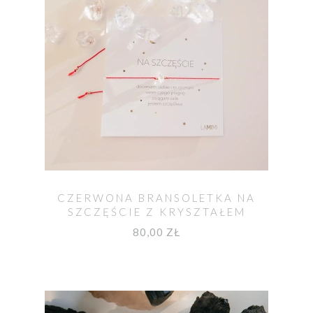
CZERWONA BRANSOLETKA NA
SZCZĘŚCIE Z KRYSZTAŁEM
HERKIMER
80,00 ZŁ