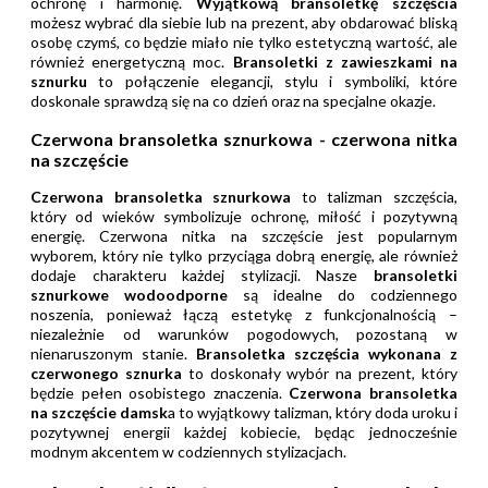
ochronę i harmonię.
Wyjątkową bransoletkę szczęścia
możesz wybrać dla siebie lub na prezent, aby obdarować bliską
osobę czymś, co będzie miało nie tylko estetyczną wartość, ale
również energetyczną moc.
Bransoletki z zawieszkami na
sznurku
to połączenie elegancji, stylu i symboliki, które
doskonale sprawdzą się na co dzień oraz na specjalne okazje.
Czerwona bransoletka sznurkowa - czerwona nitka
na szczęście
Czerwona bransoletka sznurkowa
to talizman szczęścia,
który od wieków symbolizuje ochronę, miłość i pozytywną
energię. Czerwona nitka na szczęście jest popularnym
wyborem, który nie tylko przyciąga dobrą energię, ale również
dodaje charakteru każdej stylizacji. Nasze
bransoletki
sznurkowe wodoodporne
są idealne do codziennego
noszenia, ponieważ łączą estetykę z funkcjonalnością –
niezależnie od warunków pogodowych, pozostaną w
nienaruszonym stanie.
Bransoletka szczęścia wykonana z
czerwonego sznurka
to doskonały wybór na prezent, który
będzie pełen osobistego znaczenia.
Czerwona bransoletka
na szczęście damsk
a to wyjątkowy talizman, który doda uroku i
pozytywnej energii każdej kobiecie, będąc jednocześnie
modnym akcentem w codziennych stylizacjach.