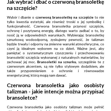
Jak wybrać i dbać o czerwoną bransoletkę
na szczęście?
Wybór i dbanie o
czerwoną bransoletkę na szczęście
to nie
tylko kwestia estetyki, ale również troski o jej symbolikę i
funkcjonalność. Czerwona bransoletka przynosi szczęście,
ochronę i pozytywną energię, dlatego warto zadbać o to, by
nosić ją w odpowiednich warunkach. Wybierając bransoletkę
sznurkową wodoodporną, zyskujemy pewność, że talizman
będzie trwały i odporny na zmienne warunki atmosferyczne, co
czyni ją idealnym wyborem na co dzień. Ważne jest, aby
pamiętać o systematycznym czyszczeniu i przechowywaniu
bransoletki szczęścia wykonanej z naturalnych materiałów, by
zachować jej moc.
Bransoletki na sznurku
, szczególnie te z
czerwonym akcentem, są nie tylko stylowym dodatkiem, ale
także przypomnieniem o ochronie i równowadze
energetycznej, którą mogą nam dawać.
Czerwona bransoletka jako osobisty
talizman - jakie intencje można przypisać
bransoletce?
Czerwona bransoletka jako osobisty talizman może pełnić