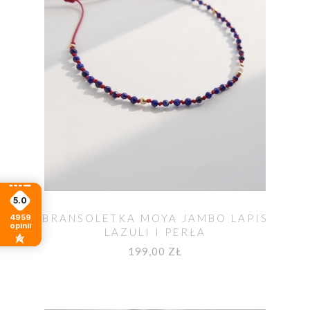
5.0
BRANSOLETKA MOYA JAMBO LAPIS
4959
opinii
LAZULI I PERŁA
199,00 ZŁ