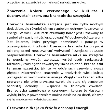
przyciągnąć szczęście i pomyślność na każdym kroku.
Znaczenie koloru czerwonego w kulturze i
duchowości - czerwona bransoletka szczęścia
Czerwona bransoletka szczęścia
jest nie tylko modnym
dodatkiem, ale również silnym symbolem ochrony i pozytywnej
energii. W wielu kulturach
czerwony kolor
jest uznawany za
symbol siły, pasji, miłości oraz odwagi. W duchowości czerwony
jest kolorem, który przyciąga pomyślność i pomaga w
przezwyciężaniu trudności.
Czerwona bransoletka przynosi
ochronę przed negatywnymi wpływami i zwiększa poczucie
bezpieczeństwa.
Czerwona bransoletka nitka na szczęście
to popularny wybór, zwłaszcza wśród osób szukających
talizmanu, który będzie towarzyszył im na co dzień.
Bransoletki
talizman szczęścia
, jak te w odcieniach czerwieni, noszą
głęboko zakorzenione znaczenie w tradycjach wielu kultur,
pomagając w równoważeniu energii.
Wyjątkowa bransoletka
czerwona
nie tylko przyciąga wzrok, ale staje się symbolem
osobistej ochrony i wsparcia w trudnych chwilach.
Bransoletka sznurkowa
w czerwonym kolorze to klasyczny
wybór, który z powodzeniem można nosić na co dzień, ciesząc
się jej magicznymi właściwościami.
Czerwona nitka jako źródło ochrony i energii