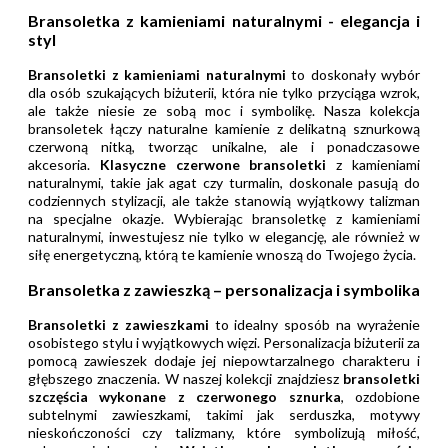
Bransoletka z kamieniami naturalnymi - elegancja i
styl
Bransoletki z kamieniami naturalnymi
to doskonały wybór
dla osób szukających biżuterii, która nie tylko przyciąga wzrok,
ale także niesie ze sobą moc i symbolikę. Nasza kolekcja
bransoletek łączy naturalne kamienie z delikatną sznurkową
czerwoną nitką, tworząc unikalne, ale i ponadczasowe
akcesoria.
Klasyczne czerwone bransoletki
z kamieniami
naturalnymi, takie jak agat czy turmalin, doskonale pasują do
codziennych stylizacji, ale także stanowią wyjątkowy talizman
na specjalne okazje. Wybierając bransoletkę z kamieniami
naturalnymi, inwestujesz nie tylko w elegancję, ale również w
siłę energetyczną, którą te kamienie wnoszą do Twojego życia.
Bransoletka z zawieszką – personalizacja i symbolika
Bransoletki z zawieszkami
to idealny sposób na wyrażenie
osobistego stylu i wyjątkowych więzi. Personalizacja biżuterii za
pomocą zawieszek dodaje jej niepowtarzalnego charakteru i
głębszego znaczenia. W naszej kolekcji znajdziesz
bransoletki
szczęścia wykonane z czerwonego sznurka
, ozdobione
subtelnymi zawieszkami, takimi jak serduszka, motywy
nieskończoności czy talizmany, które symbolizują miłość,