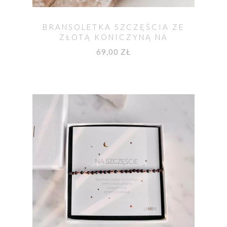
BRANSOLETKA SZCZĘŚCIA ZE
ZŁOTĄ KONICZYNĄ NA
CZERWONYM SZNURKU
69,00 ZŁ