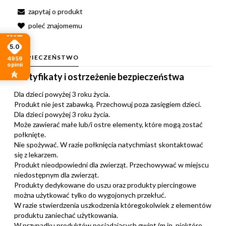
zapytaj o produkt
poleć znajomemu
5.0
BEZPIECZEŃSTWO
4959
opinii
Certyfikaty i ostrzeżenie bezpieczeństwa
Dla dzieci powyżej 3 roku życia.
Produkt nie jest zabawką. Przechowuj poza zasięgiem dzieci.
Dla dzieci powyżej 3 roku życia.
Może zawierać małe lub/i ostre elementy, które mogą zostać
połknięte.
Nie spożywać. W razie połknięcia natychmiast skontaktować
się z lekarzem.
Produkt nieodpowiedni dla zwierząt. Przechowywać w miejscu
niedostępnym dla zwierząt.
Produkty dedykowane do uszu oraz produkty piercingowe
można użytkować tylko do wygojonych przekłuć.
W razie stwierdzenia uszkodzenia któregokolwiek z elementów
produktu zaniechać użytkowania.
W przypadku produktów posiadających gwint (m.in. niektóre