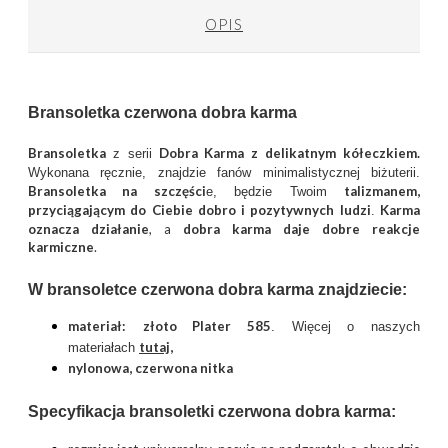
OPIS
Bransoletka czerwona dobra karma
Bransoletka
Dobra Karma z delikatnym kółeczkiem.
z serii
Wykonana ręcznie, znajdzie fanów minimalistycznej biżuterii.
Bransoletka na szczęści
talizmanem,
e, będzie Twoim
przyciągającym do Ciebie dobro i pozytywnych ludzi
Karma
.
oznacza działanie
, a
d
obra karma daje dobre reakcje
karmiczne
.
W bransoletce
czerwona dobra karma
znajdziecie:
materiał:
złoto Plater 585
. Więcej o naszych
tutaj
,
materiałach
nylonowa, czerwona nitka
Specyfikacja bransoletki
czerwona dobra karma: