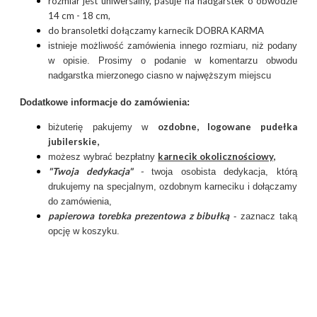
rozmiar jest uniwersalny, pasuje na nadgarstek o obwodzie
14 cm - 18 cm,
do bransoletki dołączamy karnecik DOBRA KARMA
istnieje możliwość zamówienia innego rozmiaru, niż podany
w opisie. Prosimy o podanie w komentarzu obwodu
nadgarstka mierzonego ciasno w najwęższym miejscu
Dodatkowe informacje do zamówienia:
ozdobne, logowane pudełka
biżuterię pakujemy w
jubilerskie,
karnecik okolicznościowy
,
możesz wybrać bezpłatny
"Twoja dedykacja"
-
twoja osobista dedykacja, którą
drukujemy na specjalnym, ozdobnym karneciku i dołączamy
do zamówienia,
papierowa torebka prezentowa z bibułką
- zaznacz taką
opcję w koszyku.