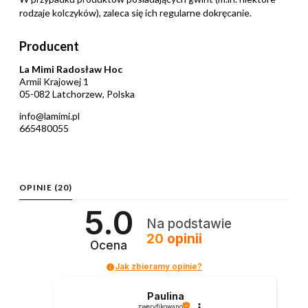
rodzaje kolczyków), zaleca się ich regularne dokręcanie.
Producent
La Mimi Radosław Hoc
Armii Krajowej 1
05-082 Latchorzew, Polska
info@lamimi.pl
665480055
OPINIE
(20)
5.0
Na podstawie
20
opinii
Ocena
Jak zbieramy opinie?
Paulina
zweryfikowano