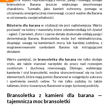
bransoletce Barana jeszcze większego zmysłowego
charakteru. Turmalin, jako kamień ochronny, pomaga w
utrzymaniu energetycznej równowagi, co jest ważne dla Barana
w utrzymaniu swojej witalności.
Biżuteria dla barana
w stylizacji nie jest najłatwiejsza. Warto
postawić na kolory i materiały, które odzwierciedlają ich żywioł
- ogień. Czerwień, złoto i czarne detale doskonale oddają pasję i
determinację Barana. Bransoletka może być minimalistyczna,
skupiając uwagę na kamieniach mocy, lub bardziej ozdobna, z
wygrawerowanymi symbolami Barana lub intrygującymi
detalami.
Warto pamiętać, że
bransoletka dla barana
nie tylko dodaje
stylu, ale także stanowi narzędzie do pracy nad rozwojem
osobistym i duchową równowagą. Dlatego, wybierając
kamienie i styl bransoletki, można skoncentrować się na tych
elementach, które mają pomóc Baranowi w osiągnięciu sukcesu
i spełnienia swoich celów. To nie tylko ozdoba, to także
talizman, który towarzyszy Baranowi w jego życiowej podróży.
Bransoletka z kamieni dla barana —
tajemnicza moc bransoletki