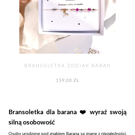
BRANSOLETKA ZODIAK BARAN
159,00 ZŁ
Bransoletka dla barana
❤️
wyraź swoją
silną osobowość
Osoby urodzone pod znakiem Barana są znane z niezależności,