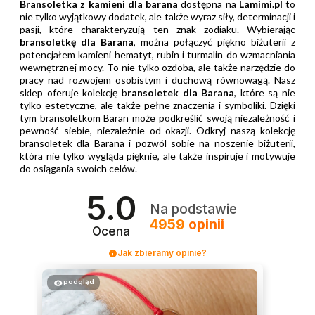
Bransoletka z kamieni dla barana
dostępna na
Lamimi.pl
to
nie tylko wyjątkowy dodatek, ale także wyraz siły, determinacji i
pasji, które charakteryzują ten znak zodiaku. Wybierając
bransoletkę dla Barana
, można połączyć piękno biżuterii z
potencjałem kamieni hematyt, rubin i turmalin do wzmacniania
wewnętrznej mocy. To nie tylko ozdoba, ale także narzędzie do
pracy nad rozwojem osobistym i duchową równowagą. Nasz
sklep o
feruje kolekcję b
ransoletek dla Barana
, które są nie
tylko estetyczne, ale także pełne znaczenia i symboliki. Dzięki
tym bransoletkom Baran może podkreślić swoją niezależność i
pewność siebie, niezależnie od okazji. Odkryj naszą kolekcję
bransoletek dla Barana i pozwól sobie na noszenie biżuterii,
która nie tylko wygląda pięknie, ale także inspiruje i motywuje
do osiągania swoich celów.
5.0
Na podstawie
4959
opinii
Ocena
Jak zbieramy opinie?
podgląd