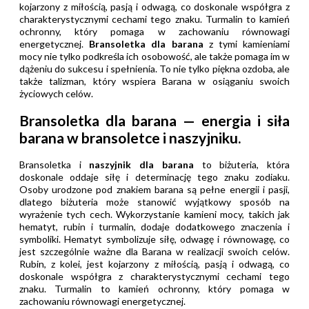
kojarzony z miłością, pasją i odwagą, co doskonale współgra z
charakterystycznymi cechami tego znaku. Turmalin to kamień
ochronny, który pomaga w zachowaniu równowagi
energetycznej.
Bransoletka dla barana
z tymi kamieniami
mocy nie tylko podkreśla ich osobowość, ale także pomaga im w
dążeniu do sukcesu i spełnienia. To nie tylko piękna ozdoba, ale
także talizman, który wspiera Barana w osiąganiu swoich
życiowych celów.
Bransoletka dla barana — energia i siła
barana w bransoletce i naszyjniku.
Bransoletka i
naszyjnik dla barana
to biżuteria, która
doskonale oddaje siłę i determinację tego znaku zodiaku.
Osoby urodzone pod znakiem barana są pełne energii i pasji,
dlatego biżuteria może stanowić wyjątkowy sposób na
wyrażenie tych cech. Wykorzystanie kamieni mocy, takich jak
hematyt, rubin i turmalin, dodaje dodatkowego znaczenia i
symboliki. Hematyt symbolizuje siłę, odwagę i równowagę, co
jest szczególnie ważne dla Barana w realizacji swoich celów.
Rubin, z kolei, jest kojarzony z miłością, pasją i odwagą, co
doskonale współgra z charakterystycznymi cechami tego
znaku. Turmalin to kamień ochronny, który pomaga w
zachowaniu równowagi energetycznej.