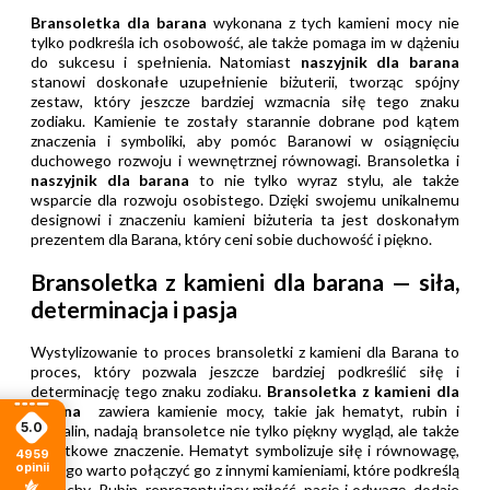
Bransoletka dla barana
wykonana z tych kamieni mocy nie
tylko podkreśla ich osobowość, ale także pomaga im w dążeniu
do sukcesu i spełnienia. Natomiast
naszyjnik dla barana
stanowi doskonałe uzupełnienie biżuterii, tworząc spójny
zestaw, który jeszcze bardziej wzmacnia siłę tego znaku
zodiaku. Kamienie te zostały starannie dobrane pod kątem
znaczenia i symboliki, aby pomóc Baranowi w osiągnięciu
duchowego rozwoju i wewnętrznej równowagi. Bransoletka i
naszyjnik dla barana
to nie tylko wyraz stylu, ale także
wsparcie dla rozwoju osobistego. Dzięki swojemu unikalnemu
designowi i znaczeniu kamieni biżuteria ta jest doskonałym
prezentem dla Barana, który ceni sobie duchowość i piękno.
Bransoletka z kamieni dla barana — siła,
determinacja i pasja
Wystylizowanie to proces bransoletki z kamieni dla Barana to
proces, który pozwala jeszcze bardziej podkreślić siłę i
determinację tego znaku zodiaku.
Bransoletka z kamieni dla
barana
zawiera kamienie mocy, takie jak hematyt, rubin i
5.0
turmalin, nadają bransoletce nie tylko piękny wygląd, ale także
dodatkowe znaczenie. Hematyt symbolizuje siłę i równowagę,
4959
opinii
dlatego warto połączyć go z innymi kamieniami, które podkreślą
te cechy. Rubin, reprezentujący miłość, pasję i odwagę, dodaje