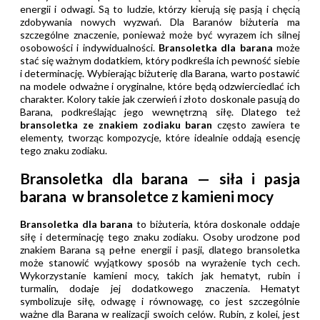
energii i odwagi. Są to ludzie, którzy kierują się pasją i chęcią
zdobywania nowych wyzwań. Dla Baranów biżuteria ma
szczególne znaczenie, ponieważ może być wyrazem ich silnej
osobowości i indywidualności.
Bransoletka dla barana
może
stać się ważnym dodatkiem, który podkreśla ich pewność siebie
i determinację. Wybierając biżuterię dla Barana, warto postawić
na modele odważne i oryginalne, które będą odzwierciedlać ich
charakter. Kolory takie jak czerwień i złoto doskonale pasują do
Barana, podkreślając jego wewnętrzną siłę. Dlatego też
bransoletka ze znakiem zodiaku baran
często zawiera te
elementy, tworząc kompozycje, które idealnie oddają esencję
tego znaku zodiaku.
Bransoletka dla barana — siła i pasja
barana w bransoletce z kamieni mocy
Bransoletka dla barana
to biżuteria, która doskonale oddaje
siłę i determinację tego znaku zodiaku. Osoby urodzone pod
znakiem Barana są pełne energii i pasji, dlatego bransoletka
może stanowić wyjątkowy sposób na wyrażenie tych cech.
Wykorzystanie kamieni mocy, takich jak hematyt, rubin i
turmalin, dodaje jej dodatkowego znaczenia. Hematyt
symbolizuje siłę, odwagę i równowagę, co jest szczególnie
ważne dla Barana w realizacji swoich celów. Rubin, z kolei, jest