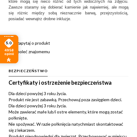
które mogą się nieco różnić od tych widocznych na zdjęciu.
Zawsze staramy się dobierać kamienie jak najwierniej, ale mogą
się różnic między sobą nieznacznie barwą, przejrzystością,
posiadać wewnątrz drobne inkluzje.
zapytaj o produkt
5.0
4958
poleć znajomemu
opinii
BEZPIECZEŃSTWO
Certyfikaty i ostrzeżenie bezpieczeństwa
Dla dzieci powyżej 3 roku życia.
Produkt nie jest zabawką. Przechowuj poza zasięgiem dzieci.
Dla dzieci powyżej 3 roku życia.
Może zawierać małe lub/i ostre elementy, które mogą zostać
połknięte.
Nie spożywać. W razie połknięcia natychmiast skontaktować
się z lekarzem.
Produkt nieodpowiedni dla zwierząt. Przechowywać w miejscu