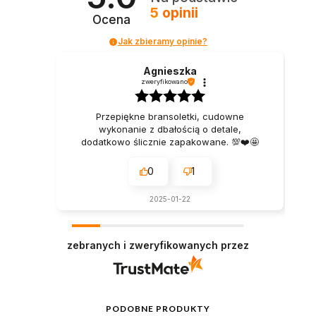
5
opinii
Ocena
Jak zbieramy opinie?
Agnieszka
zweryfikowano
Przepiękne bransoletki, cudowne
wykonanie z dbałością o detale,
dodatkowo ślicznie zapakowane. 💯❤️🤩
0
1
2025-01-22
zebranych i zweryfikowanych przez
PODOBNE PRODUKTY