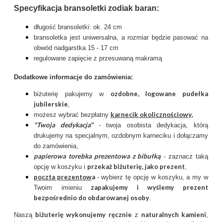
Specyfikacja bransoletki zodiak baran:
długość bransoletki: ok. 24 cm
bransoletka jest uniwersalna, a rozmiar będzie pasować na
obwód nadgarstka 15 - 17 cm
regulowane zapięcie z przesuwaną makramą
Dodatkowe informacje do zamówienia:
ozdobne, logowane pudełka
biżuterię pakujemy w
jubilerskie
,
karnecik okolicznościowy
,
możesz wybrać bezpłatny
"Twoja dedykacja"
-
twoja osobista dedykacja, którą
drukujemy na specjalnym, ozdobnym karneciku i dołączamy
do zamówienia,
papierowa torebka prezentowa z bibułką
- zaznacz taką
przekaż biżuterię, jako prezent
opcję w koszyku i
,
poczta prezentow
a
- wybierz tę opcję w koszyku, a my w
zapakujemy i wyślemy prezent
Twoim imieniu
bezpośrednio do obdarowanej osoby
.
biżuterię wykonujemy ręcznie
naturalnych kamieni
Naszą
z
,