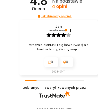
4.8
Na podstawie
4
opinii
Ocena
Jak zbieramy opinie?
Jan
zweryfikowano
strasznie cieniutki i się łatwo rwie :( ale
bardzo ładny, śliczny wręcz
0
0
2024-01-11
zebranych i zweryfikowanych przez