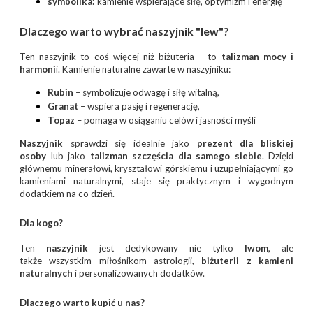
symbolika:
kamienie wspierające siłę, optymizm i energię
Dlaczego warto wybrać naszyjnik "lew"?
Ten naszyjnik to coś więcej niż biżuteria – to
talizman mocy i
harmoni
i. Kamienie naturalne zawarte w naszyjniku:
Rubin
– symbolizuje odwagę i siłę witalną,
Granat
– wspiera pasję i regenerację,
Topaz
– pomaga w osiąganiu celów i jasności myśli
Naszyjnik
sprawdzi się idealnie jako
prezent dla bliskiej
osoby
lub jako
talizman szczęścia dla samego siebie
. Dzięki
głównemu minerałowi, kryształowi górskiemu i uzupełniającymi go
kamieniami naturalnymi, staje się praktycznym i wygodnym
dodatkiem na co dzień.
Dla kogo?
Ten
naszyjnik
jest dedykowany nie tylko
lwom
, ale
także wszystkim miłośnikom astrologii,
biżuterii z kamieni
naturalnych
i personalizowanych dodatków.
Dlaczego warto kupić u nas?