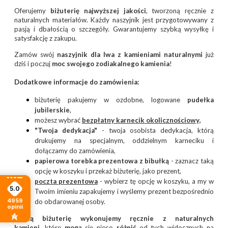
Oferujemy
biżuterię najwyższej jakości
, tworzoną ręcznie z
naturalnych materiałów. Każdy naszyjnik jest przygotowywany z
pasją i dbałością o szczegóły. Gwarantujemy szybką wysyłkę i
satysfakcję z zakupu.
Zamów swój
naszyjnik dla lwa z kamieniami naturalnymi
już
dziś i poczuj
moc swojego zodiakalnego kamienia
!
Dodatkowe informacje do zamówienia:
biżuterię pakujemy w ozdobne, logowane
pudełka
jubilerskie
,
możesz wybrać
bezpłatny
karnecik okolicznościowy
,
"Twoja dedykacja"
- twoja osobista dedykacja, którą
drukujemy na specjalnym, oddzielnym karneciku i
dołączamy do zamówienia,
papierowa torebka prezentowa z bibułką
- zaznacz taką
opcję w koszyku i przekaż biżuterię, jako prezent,
poczta prezentow
a
- wybierz tę opcję w koszyku, a my w
5.0
Twoim imieniu zapakujemy i wyślemy prezent bezpośrednio
4959
do obdarowanej osoby.
opinii
Naszą biżuterię wykonujemy ręcznie z naturalnych
kamieni,
które
mogą
się nieco
różnić
od tych widocznych na