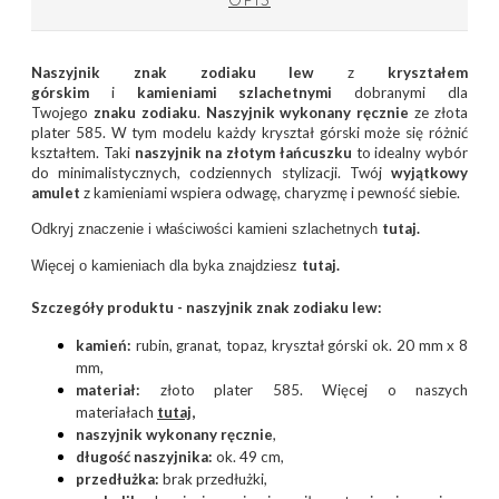
Naszyjnik znak zodiaku lew
z
kryształem
górskim
i
kamieniami szlachetnymi
dobranymi dla
Twojego
znaku zodiaku
.
Naszyjnik wykonany ręcznie
ze złota
plater 585. W tym modelu każdy kryształ górski może się różnić
kształtem. Taki
naszyjnik na złotym łańcuszku
to idealny wybór
do minimalistycznych, codziennych stylizacji. Twój
wyjątkowy
amulet
z kamieniami wspiera odwagę, charyzmę i pewność siebie.
tutaj.
Odkryj znaczenie i właściwości kamieni szlachetnych
tutaj.
Więcej o kamieniach dla byka znajdziesz
Szczegóły produktu - naszyjnik znak zodiaku lew:
kamień:
rubin, granat, topaz, kryształ górski ok. 20 mm x 8
mm,
materiał:
złoto plater 585. Więcej o naszych
materiałach
tutaj
,
naszyjnik wykonany ręcznie
,
długość naszyjnika:
ok. 49 cm,
przedłużka:
brak przedłużki,