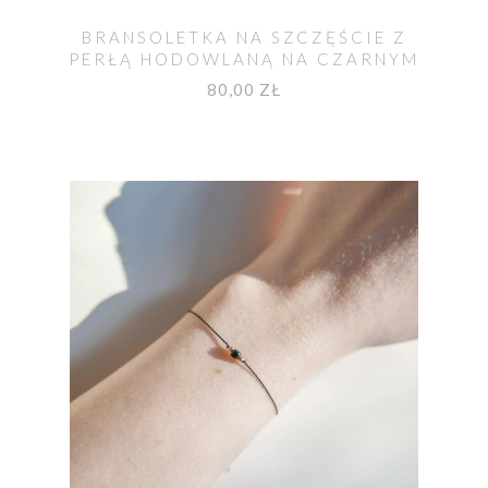
BRANSOLETKA NA SZCZĘŚCIE Z
PERŁĄ HODOWLANĄ NA CZARNYM
SZNURKU
80,00 ZŁ