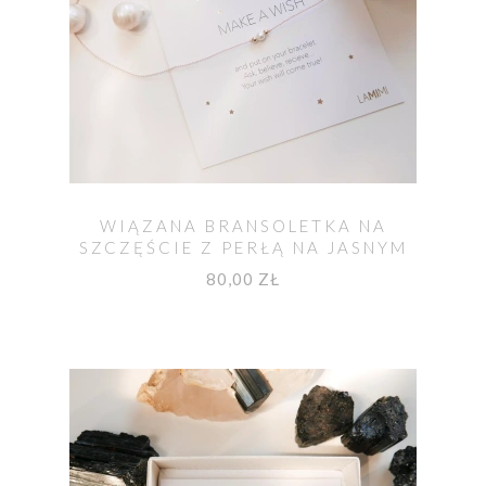
WIĄZANA BRANSOLETKA NA
SZCZĘŚCIE Z PERŁĄ NA JASNYM
SZNURKU
80,00 ZŁ