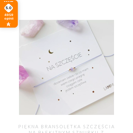
5.0
4959
opinii
PIĘKNA BRANSOLETKA SZCZĘŚCIA
NA BŁĘKITNYM SZNURKU Z