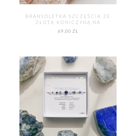
BRANSOLETKA SZCZĘŚCIA ZE
ZŁOTĄ KONICZYNĄ NA
CZERWONYM SZNURKU
69,00 ZŁ