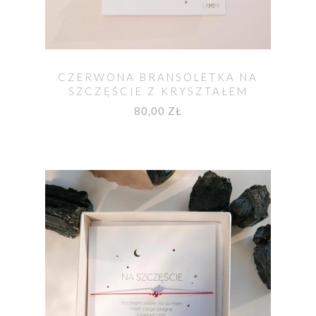
CZERWONA BRANSOLETKA NA
SZCZĘŚCIE Z KRYSZTAŁEM
HERKIMER
80,00 ZŁ