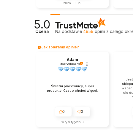
2026-06-23
5.0
Ocena
Na podstawie
4959
opinii
z całego okr
Jak zbieramy opinie?
Adam
zweryfikowano
Jest
sklepu
Świetni pracownicy, super
wspani
produkty. Czego chcieć więcej.
sie d
0
0
w tym tygodniu