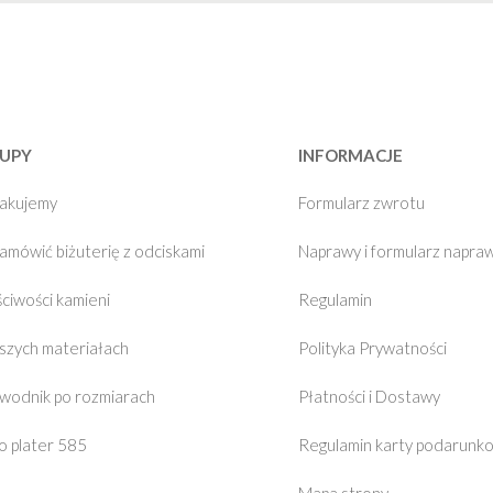
UPY
INFORMACJE
pakujemy
Formularz zwrotu
zamówić biżuterię z odciskami
Naprawy i formularz napra
ciwości kamieni
Regulamin
szych materiałach
Polityka Prywatności
wodnik po rozmiarach
Płatności i Dostawy
o plater 585
Regulamin karty podarunk
Mapa strony