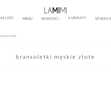
 NA LATO
⭐ UNIKATY
MENU
NOWOŚCI
SZYBKA W
 męskie złote
bransoletki męskie złote