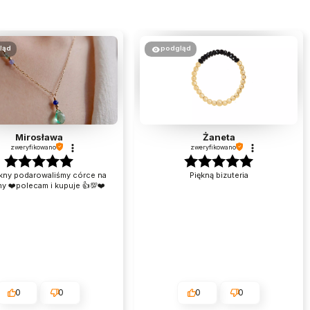
ląd
podgląd
Mirosława
Żaneta
zweryfikowano
zweryfikowano
kny podarowaliśmy córce na
Piękną bizuteria
y ❤️polecam i kupuje 👍💯❤️
0
0
0
0