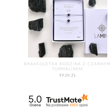
BRANSOLETKA RODZINA Z CZARNYM
TURMALINEM
99,00 ZŁ
5.0
Ocena
Na podstawie
4959
opinii