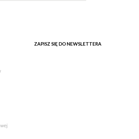
przyszła uszkodzona, prosimy o
kontakt, w takim wypadku
reklamacja jest rozpatrywana
natychmiast i wysyłamy nowy
produkt.
ZAPISZ SIĘ DO NEWSLETTERA
w
owej