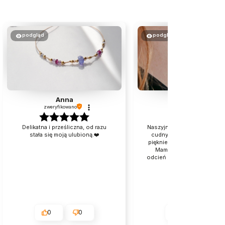
podgląd
podgląd
Anna
Magdalena
zweryfikowano
zweryfikowano
Delikatna i prześliczna, od razu
Naszyjnik jest delikatny a k
stała się moją ulubioną.❤️
cudny kolor. Naprawdę po
pięknie się prezentuje na c
Mam srebrny i uważam ze
odcień kamienia idealnie pa
srebra.
0
0
0
0