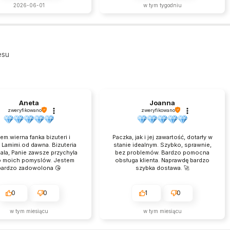
2026-06-01
w tym tygodniu
esu
Aneta
Joanna
zweryfikowano
zweryfikowano
em.wierna fanka bizuteri i
Paczka, jak i jej zawartość, dotarły w
 Lamimi.od dawna. Bizuteria
stanie idealnym. Szybko, sprawnie,
ala, Panie zawsze przychyla
bez problemów. Bardzo pomocna
o moich pomyslów. Jestem
obsługa klienta. Naprawdę bardzo
bardzo zadowolona 😘
szybka dostawa. 🚀
0
0
1
0
w tym miesiącu
w tym miesiącu