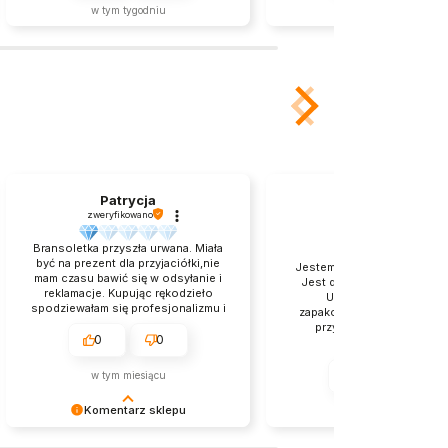
w tym tygodniu
2026-06-02
Patrycja
Beata
zweryfikowano
zweryfikowano
Bransoletka przyszła urwana. Miała
być na prezent dla przyjaciółki,nie
Jestem oczarowana naszyjn
mam czasu bawić się w odsyłanie i
Jest delikatny i bardzo kob
reklamacje. Kupując rękodzieło
Uwielbiam go. Sposó
spodziewałam się profesjonalizmu i
zapakowania sprawił mi og
braku takiej wpadki. Oraz ta
przyjemnością. Polecam
wiadomość,któraś z rzędu
0
0
dotycząca wystawienia opinii.
Mimo,że jest biżuteria piękna nie
0
0
w tym miesiącu
sądzę,abym dokonała ponownego
zakupu.
Komentarz sklepu
w tym miesiącu
Pani Patrycjo, jeśli bransoletka