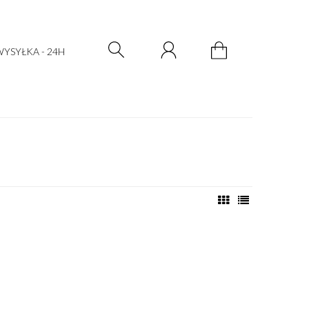
Zarejestruj się
Zaloguj się
YSYŁKA - 24H