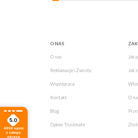
O NAS
ZAK
O nas
Jak 
Reklamacje i Zwroty
Jak 
Współpraca
Właś
Kontakt
O na
Blog
Prze
5.0
Opinie Trustmate
Złot
4959
opinii
z całego
okresu