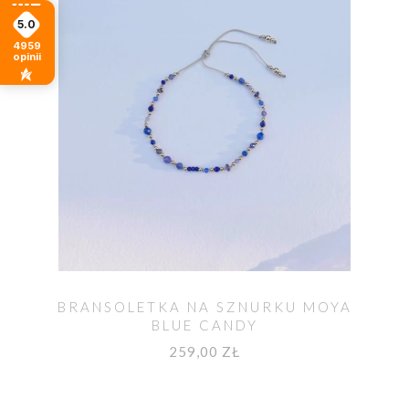
5.0
4959
opinii
BRANSOLETKA NA SZNURKU MOYA
BLUE CANDY
259,00 ZŁ