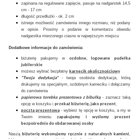
zapinana na regulowane zapięcie, pasuje na nadgarstek 14,5
cm - 17 cm
długość przedłużki - ok. 2 cm
istnieje możliwość zamówienia innego rozmiaru, niż podany
w opisie. Prosimy o podanie w komentarzu obwodu
nadgarstka mierzonego ciasno w najwęższym miejscu
Dodatkowe informacje do zamówienia:
ozdobne, logowane pudełka
biżuterię pakujemy w
jubilerskie
karnecik okolicznościowy
możesz wybrać bezpłatny
"Twoja dedykacja"
-
twoja osobista dedykacja, którą
drukujemy na specjalnym, ozdobnym karneciku i dołączamy
do zamówienia
papierowa torebka prezentowa z bibułką
- zaznacz taką
przekaż biżuterię, jako prezent
opcję w koszyku i
,
poczta prezentow
a
- wybierz tę opcję w koszyku, a my w
zapakujemy i wyślemy prezent
Twoim imieniu
bezpośrednio do obdarowanej osoby
biżuterię wykonujemy ręcznie
z
naturalnych kamieni
Naszą
,