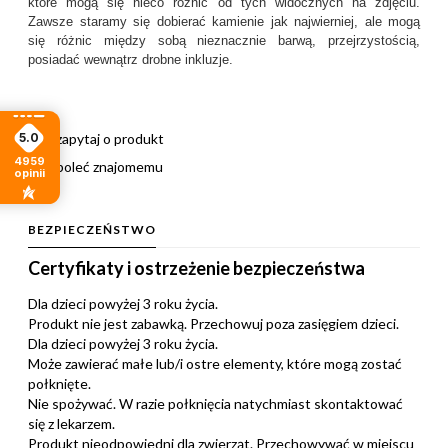
które mogą się nieco różnić od tych widocznych na zdjęciu.
Zawsze staramy się dobierać kamienie jak najwierniej, ale mogą
się różnic między sobą nieznacznie barwą, przejrzystością,
posiadać wewnątrz drobne inkluzje.
5.0
zapytaj o produkt
4959
poleć znajomemu
opinii
BEZPIECZEŃSTWO
Certyfikaty i ostrzeżenie bezpieczeństwa
Dla dzieci powyżej 3 roku życia.
Produkt nie jest zabawką. Przechowuj poza zasięgiem dzieci.
Dla dzieci powyżej 3 roku życia.
Może zawierać małe lub/i ostre elementy, które mogą zostać
połknięte.
Nie spożywać. W razie połknięcia natychmiast skontaktować
się z lekarzem.
Produkt nieodpowiedni dla zwierząt. Przechowywać w miejscu