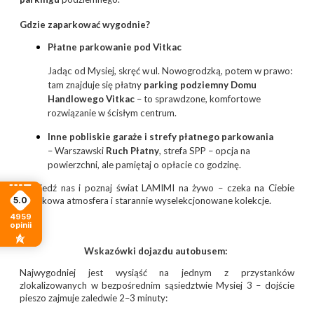
Gdzie zaparkować wygodnie?
Płatne parkowanie pod Vitkac
Jadąc od Mysiej, skręć w ul. Nowogrodzką, potem w prawo:
tam znajduje się płatny
parking podziemny Domu
Handlowego Vitkac
– to sprawdzone, komfortowe
rozwiązanie w ścisłym centrum.
Inne pobliskie garaże i strefy płatnego parkowania
– Warszawski
Ruch Płatny
, strefa SPP – opcja na
powierzchni, ale pamiętaj o opłacie co godzinę.
Odwiedź nas i poznaj świat LAMIMI na żywo – czeka na Ciebie
5.0
wyjątkowa atmosfera i starannie wyselekcjonowane kolekcje.
4959
opinii
Wskazówki dojazdu autobusem:
Najwygodniej jest wysiąść na jednym z przystanków
zlokalizowanych w bezpośrednim sąsiedztwie Mysiej 3 – dojście
pieszo zajmuje zaledwie 2–3 minuty: