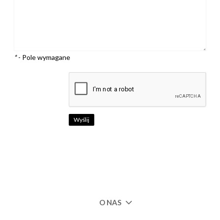
*
- Pole wymagane
Wyślij
O NAS