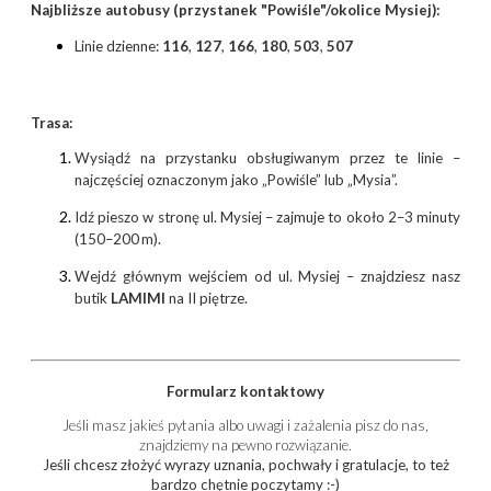
Najbliższe autobusy (przystanek "Powiśle"/okolice Mysiej):
Linie dzienne:
116
,
127
,
166
,
180
,
503
,
507
Trasa:
Wysiądź na przystanku obsługiwanym przez te linie –
najczęściej oznaczonym jako „Powiśle” lub „Mysia”.
Idź pieszo w stronę ul. Mysiej – zajmuje to około 2–3 minuty
(150–200 m).
Wejdź głównym wejściem od ul. Mysiej – znajdziesz nasz
butik
LAMIMI
na II piętrze.
Formularz kontaktowy
Jeśli masz jakieś pytania albo uwagi i zażalenia pisz do nas,
znajdziemy na pewno rozwiązanie.
Jeśli chcesz złożyć wyrazy uznania, pochwały i gratulacje, to też
bardzo chętnie poczytamy :-)