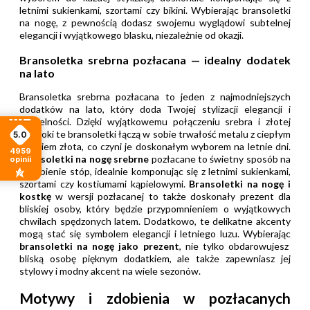
letnimi sukienkami, szortami czy bikini. Wybierając bransoletki
na nogę, z pewnością dodasz swojemu wyglądowi subtelnej
elegancji i wyjątkowego blasku, niezależnie od okazji.
Bransoletka srebrna pozłacana — idealny dodatek
na lato
Bransoletka srebrna pozłacana to jeden z najmodniejszych
dodatków na lato, który doda Twojej stylizacji elegancji i
subtelności. Dzięki wyjątkowemu połączeniu srebra i złotej
powłoki te bransoletki łączą w sobie trwałość metalu z ciepłym
5.0
blaskiem złota, co czyni je doskonałym wyborem na letnie dni.
4959
Bransoletki na nogę srebrne
pozłacane to świetny sposób na
opinii
ozdobienie stóp, idealnie komponując się z letnimi sukienkami,
szortami czy kostiumami kąpielowymi.
Bransoletki na nogę i
kostkę
w wersji pozłacanej to także doskonały prezent dla
bliskiej osoby, który będzie przypomnieniem o wyjątkowych
chwilach spędzonych latem. Dodatkowo, te delikatne akcenty
mogą stać się symbolem elegancji i letniego luzu. Wybierając
bransoletki na nogę jako prezent
, nie tylko obdarowujesz
bliską osobę pięknym dodatkiem, ale także zapewniasz jej
stylowy i modny akcent na wiele sezonów.
Motywy i zdobienia w pozłacanych