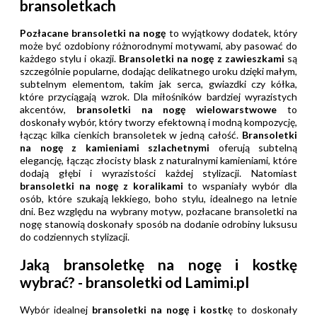
bransoletkach
Pozłacane bransoletki na nogę
to wyjątkowy dodatek, który
może być ozdobiony różnorodnymi motywami, aby pasować do
każdego stylu i okazji.
Bransoletki na nogę z zawieszkami
są
szczególnie popularne, dodając delikatnego uroku dzięki małym,
subtelnym elementom, takim jak serca, gwiazdki czy kółka,
które przyciągają wzrok. Dla miłośników bardziej wyrazistych
akcentów,
bransoletki na nogę wielowarstwowe
to
doskonały wybór, który tworzy efektowną i modną kompozycję,
łącząc kilka cienkich bransoletek w jedną całość.
Bransoletki
na nogę z kamieniami
szlachetnymi
oferują subtelną
elegancję, łącząc złocisty blask z naturalnymi kamieniami, które
dodają głębi i wyrazistości każdej stylizacji. Natomiast
bransoletki na nogę z koralikami
to wspaniały wybór dla
osób, które szukają lekkiego, boho stylu, idealnego na letnie
dni. Bez względu na wybrany motyw, pozłacane bransoletki na
nogę stanowią doskonały sposób na dodanie odrobiny luksusu
do codziennych stylizacji.
Jaką bransoletkę na nogę i kostkę
wybrać? - bransoletki od Lamimi.pl
Wybór idealnej
bransoletki na nogę i kostk
ę to doskonały