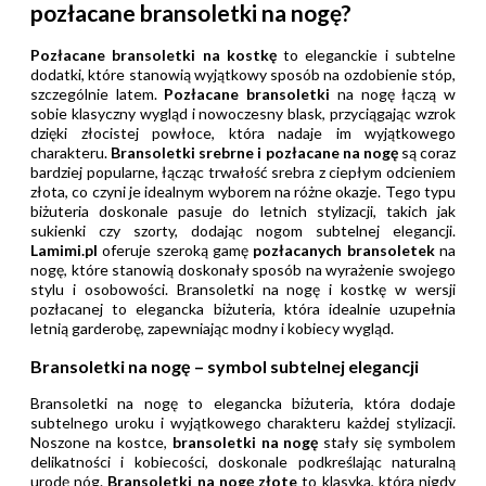
pozłacane bransoletki na nogę?
Pozłacane bransoletki na kostkę
to eleganckie i subtelne
dodatki, które stanowią wyjątkowy sposób na ozdobienie stóp,
szczególnie latem.
Pozłacane bransoletki
na nogę łączą w
sobie klasyczny wygląd i nowoczesny blask, przyciągając wzrok
dzięki złocistej powłoce, która nadaje im wyjątkowego
charakteru.
Bransoletki srebrne i pozłacane na nogę
są coraz
bardziej popularne, łącząc trwałość srebra z ciepłym odcieniem
złota, co czyni je idealnym wyborem na różne okazje. Tego typu
biżuteria doskonale pasuje do letnich stylizacji, takich jak
sukienki czy szorty, dodając nogom subtelnej elegancji.
Lamimi.pl
oferuje szeroką gamę
pozłacanych bransoletek
na
nogę, które stanowią doskonały sposób na wyrażenie swojego
stylu i osobowości. Bransoletki na nogę i kostkę w wersji
pozłacanej to elegancka biżuteria, która idealnie uzupełnia
letnią garderobę, zapewniając modny i kobiecy wygląd.
Bransoletki na nogę – symbol subtelnej elegancji
Bransoletki na nogę to elegancka biżuteria, która dodaje
subtelnego uroku i wyjątkowego charakteru każdej stylizacji.
Noszone na kostce,
bransoletki na nogę
stały się symbolem
delikatności i kobiecości, doskonale podkreślając naturalną
urodę nóg.
Bransoletki na nogę złote
to klasyka, która nigdy