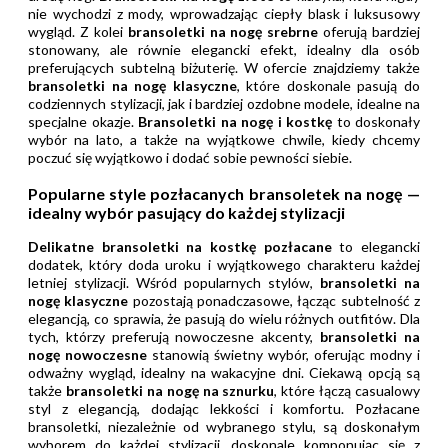
nie wychodzi z mody, wprowadzając ciepły blask i luksusowy
wygląd. Z kolei
bransoletki na nogę srebrne
oferują bardziej
stonowany, ale równie elegancki efekt, idealny dla osób
preferujących subtelną biżuterię. W ofercie znajdziemy także
bransoletki na nogę klasyczne
, które doskonale pasują do
codziennych stylizacji, jak i bardziej ozdobne modele, idealne na
specjalne okazje.
Bransoletki na nogę i kostkę
to doskonały
wybór na lato, a także na wyjątkowe chwile, kiedy chcemy
poczuć się wyjątkowo i dodać sobie pewności siebie.
Popularne style pozłacanych bransoletek na nogę —
idealny wybór pasujący do każdej stylizacji
Delikatne bransoletki na kostkę pozłacane
to elegancki
dodatek, który doda uroku i wyjątkowego charakteru każdej
letniej stylizacji. Wśród popularnych stylów,
bransoletki na
nogę klasyczne
pozostają ponadczasowe, łącząc subtelność z
elegancją, co sprawia, że pasują do wielu różnych outfitów. Dla
tych, którzy preferują nowoczesne akcenty,
bransoletki na
nogę nowoczesne
stanowią świetny wybór, oferując modny i
odważny wygląd, idealny na wakacyjne dni. Ciekawą opcją są
także
bransoletki na nogę na sznurku
, które łączą casualowy
styl z elegancją, dodając lekkości i komfortu. Pozłacane
bransoletki, niezależnie od wybranego stylu, są doskonałym
wyborem do każdej stylizacji, doskonale komponując się z