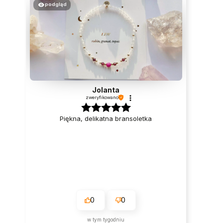
podgląd
Jolanta
zweryfikowano
Piękna, delikatna bransoletka
0
0
w tym tygodniu