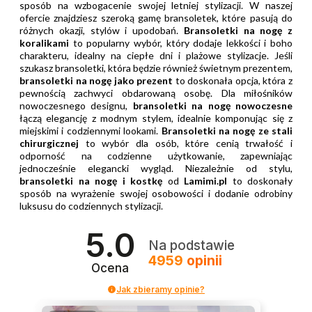
sposób na wzbogacenie swojej letniej stylizacji. W naszej
ofercie znajdziesz szeroką gamę bransoletek, które pasują do
różnych okazji, stylów i upodobań.
Bransoletki na nogę z
koralikami
to popularny wybór, który dodaje lekkości i boho
charakteru, idealny na ciepłe dni i plażowe stylizacje. Jeśli
szukasz bransoletki, która będzie również świetnym prezentem,
bransoletki na nogę jako prezent
to doskonała opcja, która z
pewnością zachwyci obdarowaną osobę. Dla miłośników
nowoczesnego designu,
bransoletki na nogę nowoczesne
łączą elegancję z modnym stylem, idealnie komponując się z
miejskimi i codziennymi lookami.
Bransoletki na nogę ze stali
chirurgicznej
to wybór dla osób, które cenią trwałość i
odporność na codzienne użytkowanie, zapewniając
jednocześnie elegancki wygląd. Niezależnie od stylu,
bransoletki na nogę i kostkę
od
Lamimi.pl
to doskonały
sposób na wyrażenie swojej osobowości i dodanie odrobiny
luksusu do codziennych stylizacji.
5.0
Na podstawie
4959
opinii
Ocena
Jak zbieramy opinie?