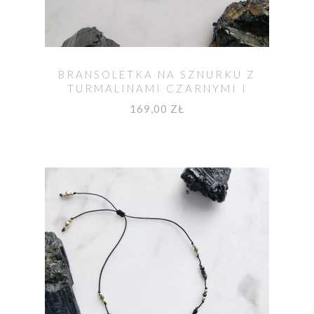
BRANSOLETKA NA SZNURKU Z
TURMALINAMI CZARNYMI I
ZIELONYM VERDELITEM MOYA
169,00 ZŁ