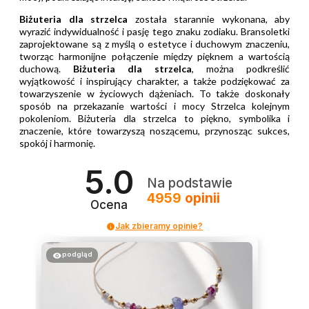
Biżuteria dla strzelca
została starannie wykonana, aby
wyrazić indywidualność i pasję tego znaku zodiaku. Bransoletki
zaprojektowane są z myślą o estetyce i duchowym znaczeniu,
tworząc harmonijne połączenie między pięknem a wartością
duchową.
Biżuteria dla strzelca
, można podkreślić
wyjątkowość i inspirujący charakter, a także podziękować za
towarzyszenie w życiowych dążeniach. To także doskonały
sposób na przekazanie wartości i mocy Strzelca kolejnym
pokoleniom. Biżuteria dla strzelca to piękno, symbolika i
znaczenie, które towarzyszą noszącemu, przynosząc sukces,
spokój i harmonię.
5.0
Na podstawie
4959
opinii
Ocena
Jak zbieramy opinie?
podgląd