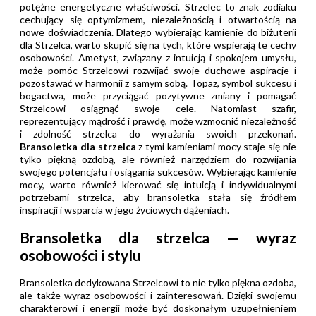
potężne energetyczne właściwości. Strzelec to znak zodiaku
cechujący się optymizmem, niezależnością i otwartością na
nowe doświadczenia. Dlatego wybierając kamienie do biżuterii
dla Strzelca, warto skupić się na tych, które wspierają te cechy
osobowości. Ametyst, związany z intuicją i spokojem umysłu,
może pomóc Strzelcowi rozwijać swoje duchowe aspiracje i
pozostawać w harmonii z samym sobą. Topaz, symbol sukcesu i
bogactwa, może przyciągać pozytywne zmiany i pomagać
Strzelcowi osiągnąć swoje cele. Natomiast szafir,
reprezentujący mądrość i prawdę, może wzmocnić niezależność
i zdolność strzelca do wyrażania swoich przekonań.
Bransoletka dla strzelca
z tymi kamieniami mocy staje się nie
tylko piękną ozdobą, ale również narzędziem do rozwijania
swojego potencjału i osiągania sukcesów. Wybierając kamienie
mocy, warto również kierować się intuicją i indywidualnymi
potrzebami strzelca, aby bransoletka stała się źródłem
inspiracji i wsparcia w jego życiowych dążeniach.
Bransoletka dla strzelca — wyraz
osobowości i stylu
Bransoletka dedykowana Strzelcowi to nie tylko piękna ozdoba,
ale także wyraz osobowości i zainteresowań. Dzięki swojemu
charakterowi i energii może być doskonałym uzupełnieniem