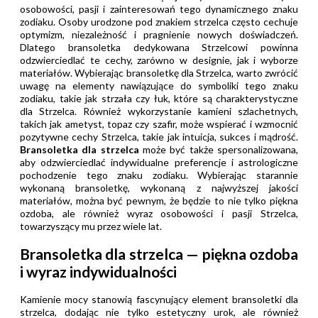
osobowości, pasji i zainteresowań tego dynamicznego znaku
zodiaku. Osoby urodzone pod znakiem strzelca często cechuje
optymizm, niezależność i pragnienie nowych doświadczeń.
Dlatego bransoletka dedykowana Strzelcowi powinna
odzwierciedlać te cechy, zarówno w designie, jak i wyborze
materiałów. Wybierając bransoletkę dla Strzelca, warto zwrócić
uwagę na elementy nawiązujące do symboliki tego znaku
zodiaku, takie jak strzała czy łuk, które są charakterystyczne
dla Strzelca. Również wykorzystanie kamieni szlachetnych,
takich jak ametyst, topaz czy szafir, może wspierać i wzmocnić
pozytywne cechy Strzelca, takie jak intuicja, sukces i mądrość.
Bransoletka dla strzelca
może być także spersonalizowana,
aby odzwierciedlać indywidualne preferencje i astrologiczne
pochodzenie tego znaku zodiaku. Wybierając starannie
wykonaną bransoletkę, wykonaną z najwyższej jakości
materiałów, można być pewnym, że będzie to nie tylko piękna
ozdoba, ale również wyraz osobowości i pasji Strzelca,
towarzyszący mu przez wiele lat.
Bransoletka dla strzelca — piękna ozdoba
i wyraz indywidualności
Kamienie mocy stanowią fascynujący element bransoletki dla
strzelca, dodając nie tylko estetyczny urok, ale również