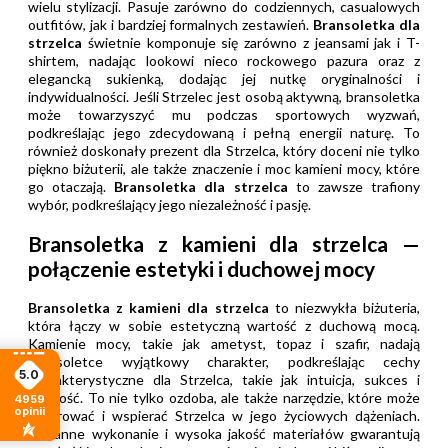
wielu stylizacji. Pasuje zarówno do codziennych, casualowych
outfitów, jak i bardziej formalnych zestawień.
Bransoletka dla
strzelca
świetnie komponuje się zarówno z jeansami jak i T-
shirtem, nadając lookowi nieco rockowego pazura oraz z
elegancką sukienką, dodając jej nutkę oryginalności i
indywidualności. Jeśli Strzelec jest osobą aktywną, bransoletka
może towarzyszyć mu podczas sportowych wyzwań,
podkreślając jego zdecydowaną i pełną energii naturę. To
również doskonały prezent dla Strzelca, który doceni nie tylko
piękno biżuterii, ale także znaczenie i moc kamieni mocy, które
go otaczają.
Bransoletka dla strzelca
to zawsze trafiony
wybór, podkreślający jego niezależność i pasję.
Bransoletka z kamieni dla strzelca —
połączenie estetyki i duchowej mocy
Bransoletka z kamieni dla strzelca
to niezwykła biżuteria,
która łączy w sobie estetyczną wartość z duchową mocą.
Kamienie mocy, takie jak ametyst, topaz i szafir, nadają
bransoletce wyjątkowy charakter, podkreślając cechy
5.0
charakterystyczne dla Strzelca, takie jak intuicja, sukces i
mądrość. To nie tylko ozdoba, ale także narzędzie, które może
4959
opinii
inspirować i wspierać Strzelca w jego życiowych dążeniach.
Staranne wykonanie i wysoka jakość materiałów gwarantują