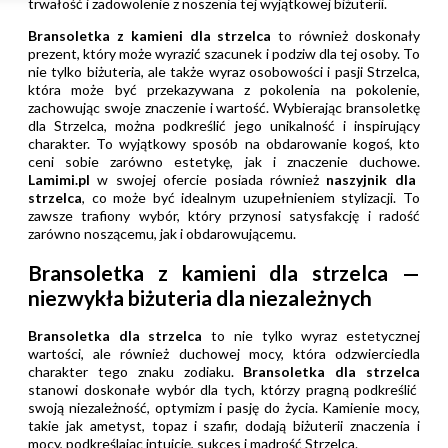
trwałość i zadowolenie z noszenia tej wyjątkowej biżuterii.
Bransoletka z kamieni dla strzelca
to również doskonały
prezent, który może wyrazić szacunek i podziw dla tej osoby. To
nie tylko biżuteria, ale także wyraz osobowości i pasji Strzelca,
która może być przekazywana z pokolenia na pokolenie,
zachowując swoje znaczenie i wartość. Wybierając bransoletkę
dla Strzelca, można podkreślić jego unikalność i inspirujący
charakter. To wyjątkowy sposób na obdarowanie kogoś, kto
ceni sobie zarówno estetykę, jak i znaczenie duchowe.
Lamimi.pl
w swojej ofercie posiada również
naszyjnik dla
strzelca
, co może być idealnym uzupełnieniem stylizacji.
To
zawsze trafiony wybór, który przynosi satysfakcję i radość
zarówno noszącemu, jak i obdarowującemu.
Bransoletka z kamieni dla strzelca —
niezwykła biżuteria dla niezależnych
Bransoletka dla strzelca
to nie tylko wyraz estetycznej
wartości, ale również duchowej mocy, która odzwierciedla
charakter tego znaku zodiaku.
Bransoletka dla strzelca
stanowi doskonałe wybór dla tych, którzy pragną podkreślić
swoją niezależność, optymizm i pasję do życia. Kamienie mocy,
takie jak ametyst, topaz i szafir, dodają biżuterii znaczenia i
mocy, podkreślając intuicję, sukces i mądrość Strzelca.