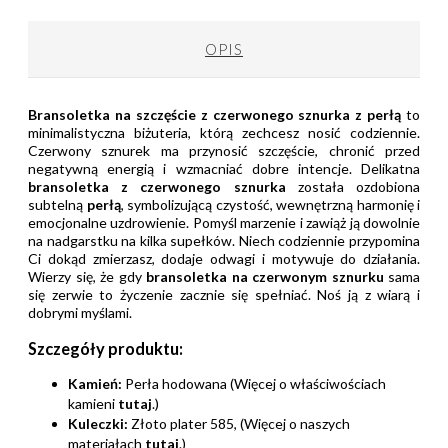
OPIS
Bransoletka na szczęście z czerwonego sznurka z perłą
to
minimalistyczna biżuteria, którą zechcesz nosić codziennie.
Czerwony sznurek ma przynosić szczęście, chronić przed
negatywną energią i wzmacniać dobre intencje. Delikatna
bransoletka z czerwonego sznurka
została ozdobiona
subtelną
perłą
, symbolizującą czystość, wewnętrzną harmonię i
emocjonalne uzdrowienie. Pomyśl marzenie i zawiąż ją dowolnie
na nadgarstku na kilka supełków. Niech codziennie przypomina
Ci dokąd zmierzasz, dodaje odwagi i motywuje do działania.
Wierzy się, że gdy
bransoletka na czerwonym sznurku
sama
się zerwie to życzenie zacznie się spełniać. Noś ją z wiarą i
dobrymi myślami.
Szczegóły produktu:
Kamień:
Perła hodowana (Więcej o właściwościach
kamieni
tutaj
.)
Kuleczki:
Złoto plater 585, (Więcej o naszych
materiałach
tutaj
.)