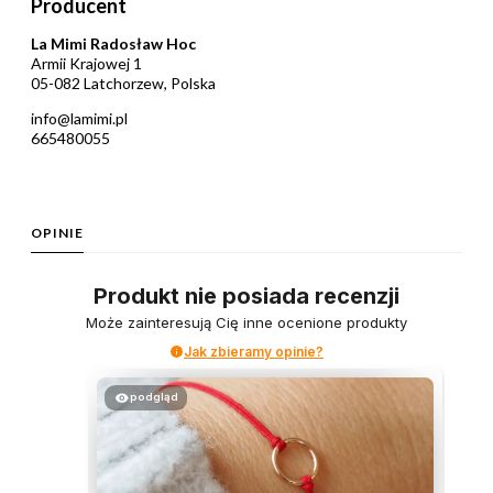
Producent
La Mimi Radosław Hoc
Armii Krajowej 1
05-082 Latchorzew, Polska
info@lamimi.pl
665480055
OPINIE
Produkt nie posiada recenzji
Może zainteresują Cię inne ocenione produkty
Jak zbieramy opinie?
podgląd