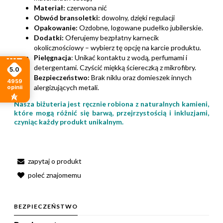
Materiał:
czerwona nić
Obwód bransoletki:
dowolny, dzięki regulacji
Opakowanie:
Ozdobne, logowane pudełko jubilerskie.
Dodatki:
Oferujemy bezpłatny karnecik
okolicznościowy – wybierz tę opcję na karcie produktu.
Pielęgnacja
: Unikać kontaktu z wodą, perfumami i
detergentami. Czyścić miękką ściereczką z mikrofibry.
5.0
Bezpieczeństwo:
Brak niklu oraz domieszek innych
4959
alergizujących metali.
opinii
Nasza biżuteria jest ręcznie robiona z naturalnych kamieni,
które mogą różnić się barwą, przejrzystością i inkluzjami,
czyniąc każdy produkt unikalnym.
zapytaj o produkt
poleć znajomemu
BEZPIECZEŃSTWO