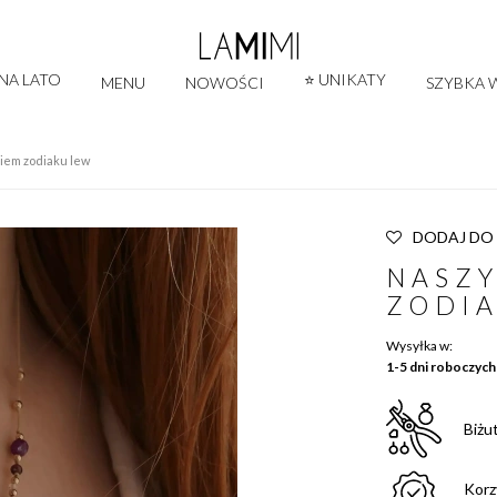
 NA LATO
⭐ UNIKATY
MENU
NOWOŚCI
SZYBKA W
kiem zodiaku lew
DODAJ DO
NASZY
ZODI
Wysyłka w:
1-5 dni roboczych
Biżu
Korz