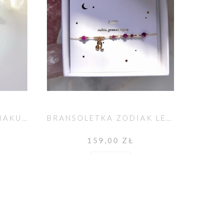
KOLCZYKI ZNAK ZODIAKU LEW
BRANSOLETKA ZODIAK LEW
159,00 ZŁ
Do koszyka