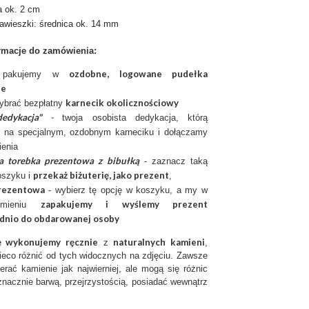
a ok. 2 cm
awieszki: średnica ok. 14 mm
rmacje do zamówienia:
ozdobne, logowane pudełka
ię pakujemy w
ie
karnecik okolicznościowy
ybrać bezpłatny
edykacja"
-
twoja osobista dedykacja, którą
 na specjalnym, ozdobnym karneciku i dołączamy
enia
a torebka prezentowa z bibułką
- zaznacz taką
przekaż biżuterię, jako prezent
oszyku i
,
rezentow
a
- wybierz tę opcję w koszyku, a my w
zapakujemy i wyślemy prezent
imieniu
dnio do obdarowanej osoby
ię wykonujemy ręcznie
naturalnych kamieni
z
,
ieco różnić od tych widocznych na zdjęciu. Zawsze
erać kamienie jak najwierniej, ale mogą się różnic
nacznie barwą, przejrzystością, posiadać wewnątrz