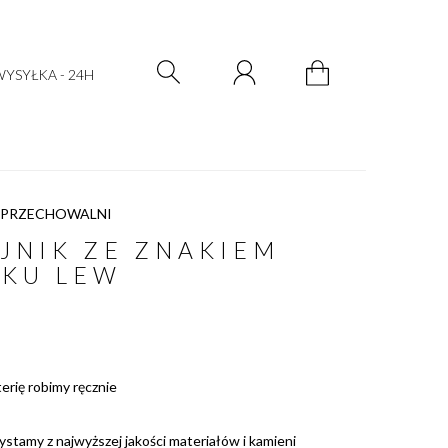
Zarejestruj się
Zaloguj się
YSYŁKA - 24H
 PRZECHOWALNI
JNIK ZE ZNAKIEM
AKU LEW
terię robimy ręcznie
ystamy z najwyższej jakości materiałów i kamieni