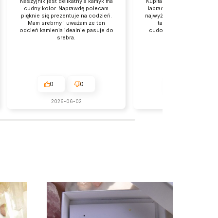
Naszyjnik jest delikatny a kamyk ma
Kupiłam przepiękny mini na
cudny kolor. Naprawdę polecam
labradorytem. Jakość wyk
pięknie się prezentuje na codzień.
najwyższa, subtelność i de
Mam srebrny i uważam ze ten
taka jak lubię. Zapako
odcień kamienia idealnie pasuje do
cudownie. Po prostu małe
srebra.
sztuki.
0
0
0
0
2026-06-02
w tym miesiącu