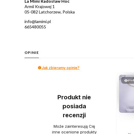
La Mimi Radosław Hoc
Armii Krajowej 1
05-082 Latchorzew, Polska
info@lamimi.pl
665480055
OPINIE
Jak zbieramy opinie?
pod
Produkt nie
posiada
recenzji
Może zainteresują Cię
inne ocenione produkty