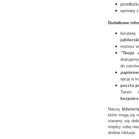
przedłużk
wymiary z
Dodatkowe info
biżuter
jubilersk
możesz w
"Twoja d
drukujemy
do zamówi
papierow
opcję w k
poczta p
Twoim 
bezpośre
biżuter
Naszą
które mogą się n
staramy się dobi
między sobą niez
drobne inkluzje.