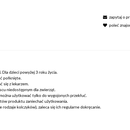
zapytaj o p
poleć znaj
 Dla dzieci powyżej 3 roku życia.
ć połknięte.
 się z lekarzem.
scu niedostępnym dla zwierząt.
można użytkować tylko do wygojonych przekłuć.
ntów produktu zaniechać użytkowania.
rodzaje kolczyków), zaleca się ich regularne dokręcanie.