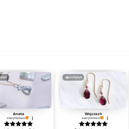
gląd
podgląd
Aneta
Wojciech
zweryfikowano
zweryfikowano