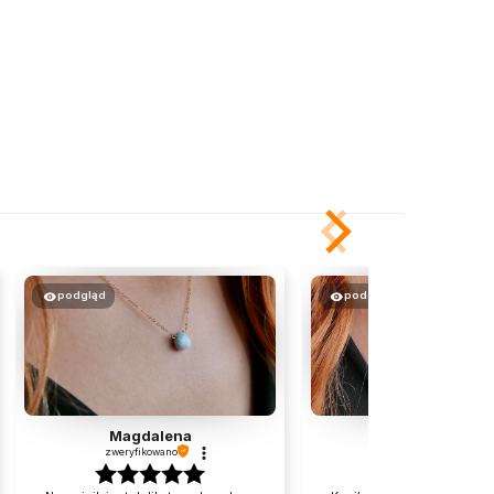
podgląd
podgląd
Magdalena
Ewa
zweryfikowano
zweryfikowano