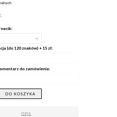
ralnych
Ł
rnecik:
ja (do 120 znaków) + 15 zł:
omentarz do zamówienia:
DO KOSZYKA
OPIS