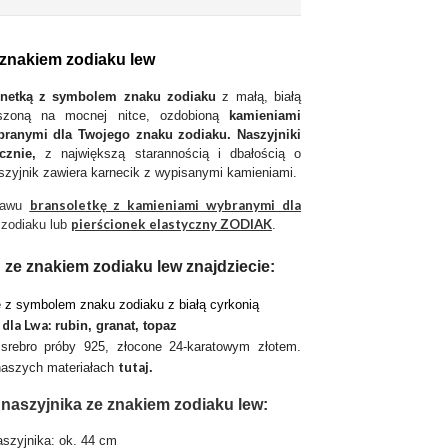
 znakiem zodiaku lew
onetką z symbolem znaku zodiaku
z małą, białą
eszoną na mocnej nitce, ozdobioną
kamieniami
branymi dla Twojego znaku zodiaku. Naszyjniki
cznie,
z największą starannością i dbałością o
szyjnik zawiera karnecik z wypisanymi kamieniami.
bransoletkę z kamieniami wybranymi dla
stawu
pierścionek elastyczny ZODIAK
zodiaku lub
.
 ze znakiem zodiaku lew znajdziecie:
 z symbolem znaku zodiaku z białą cyrkonią
 dla Lwa:
rubin, granat, topaz
 srebro próby 925, złocone 24-karatowym złotem.
tutaj
naszych materiałach
.
 naszyjnika ze znakiem zodiaku lew:
aszyjnika: ok. 44 cm