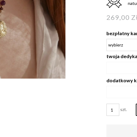
natu
269,00 Z
bezpłatny ka
twoja dedykac
dodatkowy k
szt.