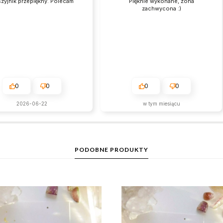
zyjnik przepiękny. Polecam
Pięknie wykonane, żona
zachwycona :)
0
0
0
0
2026-06-22
w tym miesiącu
PODOBNE PRODUKTY