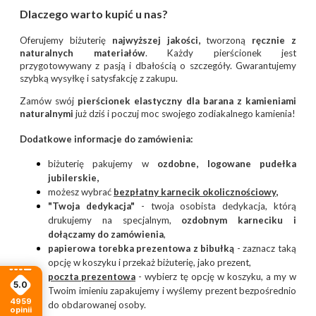
Dlaczego warto kupić u nas?
Oferujemy biżuterię
najwyższej jakości,
tworzoną
ręcznie z
naturalnych materiałów
. Każdy pierścionek jest
przygotowywany z pasją i dbałością o szczegóły. Gwarantujemy
szybką wysyłkę i satysfakcję z zakupu.
Zamów swój
pierścionek elastyczny dla barana z kamieniami
naturalnymi
już dziś i poczuj moc swojego zodiakalnego kamienia!
Dodatkowe informacje do zamówienia:
biżuterię pakujemy w
ozdobne, logowane pudełka
jubilerskie,
możesz wybrać
bezpłatny
karnecik okolicznościowy
,
"Twoja dedykacja"
- twoja osobista dedykacja, którą
drukujemy na specjalnym,
ozdobnym karneciku i
dołączamy do zamówienia
,
papierowa torebka prezentowa z bibułką
- zaznacz taką
opcję w koszyku i przekaż biżuterię, jako prezent,
poczta prezentow
a
- wybierz tę opcję w koszyku, a my w
5.0
Twoim imieniu zapakujemy i wyślemy prezent bezpośrednio
4959
do obdarowanej osoby.
opinii