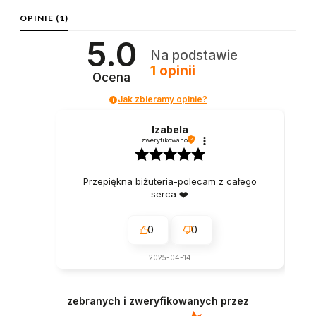
OPINIE
(1)
5.0
Na podstawie
1
opinii
Ocena
Jak zbieramy opinie?
Izabela
zweryfikowano
Przepiękna biżuteria-polecam z całego
serca ❤️
0
0
2025-04-14
zebranych i zweryfikowanych przez