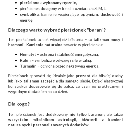
pierścionek wykonany ręcznie,
pierścionek dostępny w trzech rozmiarach: S, M, L.
symbolika
: kamienie wspierające optymizm, duchowość i
energię
Dlaczego warto wybrać pierścionek "baran"?
Ten pierścionek to coś więcej niż biżuteria – to
talizman mocy i
harmonii
.
Kamienie naturalne
zawarte w pierścionku:
Hematyt
– ochrona i stabilność energetyczna,
Rubin
– symbolizuje odwagę i siłę witalną,
Turmalin
– ochrona przed negatywną energią.
Pierścionek sprawdzi się idealnie jako
prezent
dla bliskiej osoby
lub jako
talizman szczęścia
dla samego siebie. Dzięki elastycznej
konstrukcji dopasowuje się do palca, co czyni go praktycznym i
wygodnym dodatkiem na co dzień.
Dla kogo?
Ten pierścionek jest dedykowany
nie tylko
baranom
, ale także
wszystkim miłośnikom
astrologii
,
biżuterii z kamieni
naturalnych
i
personalizowanych dodatków
.