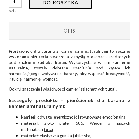
DO KOSZYKA
szt.
OPIS
Pierścionek dla barana z kamieniami naturalnymi
to
ręcznie
wykonana
biżuteria
stworzona z myślą o osobach urodzonych
pod
znakiem zodiaku baran
. Wykorzystane w nim
kamienie
naturalne
, zostały dobrane specjalnie pod kątem ich
harmonizującego wpływu na
barany
, aby wspierać kreatywność,
intuicję, harmonię, wolność.
tutaj.
Odkryj znaczenie i właściwości kamieni szlachetnych
Szczegóły produktu -
p
ierścionek dla barana z
kamieniami naturalnymi:
kamień
: odwagę, energiczność i równowagę emocjonalną,
materiał
: złoto plater 585. Więcej o naszych
materiałach
tutaj
,
materiał
: elastyczna gumka jubilerska,