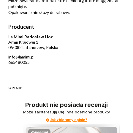
Może zawierać małe lub/i ostre elementy, które mogą zostać
połknięte.
Opakowanie nie służy do zabawy.
Producent
La Mimi Radosław Hoc
Armii Krajowej 1
05-082 Latchorzew, Polska
info@lamimi.pl
665480055
OPINIE
Produkt nie posiada recenzji
Może zainteresują Cię inne ocenione produkty
Jak zbieramy opinie?
podgląd