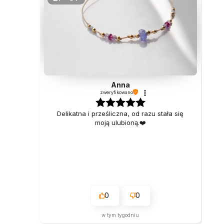
Anna
zweryfikowano
Delikatna i prześliczna, od razu stała się
moją ulubioną.❤️
0
0
w tym tygodniu