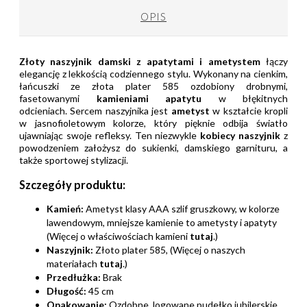
OPIS
Złoty naszyjnik damski z apatytami i ametystem
łączy
elegancję z lekkością codziennego stylu. Wykonany na cienkim,
łańcuszki ze złota plater 585 ozdobiony drobnymi,
fasetowanymi
kamieniami apatytu
w błękitnych
odcieniach. Sercem naszyjnika jest
ametyst
w kształcie kropli
w jasnofioletowym kolorze, który pięknie odbija światło
ujawniając swoje refleksy. Ten niezwykle
kobiecy naszyjnik
z
powodzeniem założysz do sukienki, damskiego garnituru, a
także sportowej stylizacji.
Szczegóły produktu:
Kamień:
Ametyst klasy AAA szlif gruszkowy, w kolorze
lawendowym, mniejsze kamienie to ametysty i apatyty
(Więcej o właściwościach kamieni
tutaj
.)
Naszyjnik:
Złoto plater 585, (Więcej o naszych
materiałach
tutaj
.)
Przedłużka:
Brak
Długość:
45 cm
Opakowanie:
Ozdobne, logowane pudełko jubilerskie.