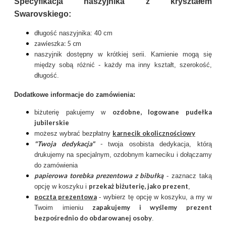
Specyfikacja naszyjnika z kryształem
Swarovskiego:
długość naszyjnika: 40 cm
zawieszka: 5 cm
naszyjnik dostępny w krótkiej serii. Kamienie mogą się
między sobą różnić - każdy ma inny kształt, szerokość,
długość.
Dodatkowe informacje do zamówienia:
ozdobne, logowane pudełka
biżuterię pakujemy w
jubilerskie
karnecik okolicznościowy
możesz wybrać bezpłatny
"Twoja dedykacja"
-
twoja osobista dedykacja, którą
drukujemy na specjalnym, ozdobnym karneciku i dołączamy
do zamówienia
papierowa torebka prezentowa z bibułką
- zaznacz taką
przekaż biżuterię, jako prezent
opcję w koszyku i
,
poczta prezentow
a
- wybierz tę opcję w koszyku, a my w
zapakujemy i wyślemy prezent
Twoim imieniu
bezpośrednio do obdarowanej osoby
.