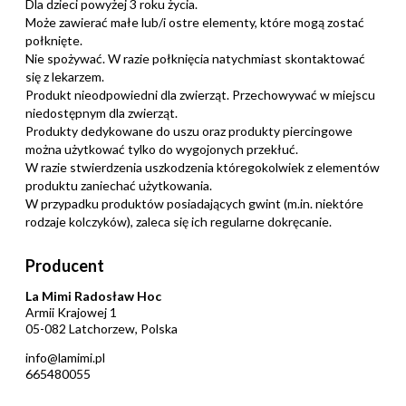
Dla dzieci powyżej 3 roku życia.
Może zawierać małe lub/i ostre elementy, które mogą zostać
połknięte.
Nie spożywać. W razie połknięcia natychmiast skontaktować
się z lekarzem.
Produkt nieodpowiedni dla zwierząt. Przechowywać w miejscu
niedostępnym dla zwierząt.
Produkty dedykowane do uszu oraz produkty piercingowe
można użytkować tylko do wygojonych przekłuć.
W razie stwierdzenia uszkodzenia któregokolwiek z elementów
produktu zaniechać użytkowania.
W przypadku produktów posiadających gwint (m.in. niektóre
rodzaje kolczyków), zaleca się ich regularne dokręcanie.
Producent
La Mimi Radosław Hoc
Armii Krajowej 1
05-082 Latchorzew, Polska
info@lamimi.pl
665480055