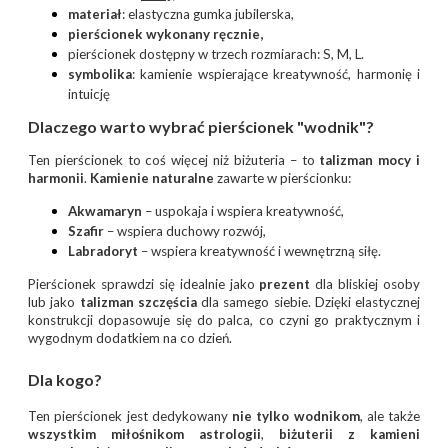
materiał
: elastyczna gumka jubilerska,
pierścionek wykonany ręcznie,
pierścionek dostępny w trzech rozmiarach: S, M, L.
symbolika
: kamienie wspierające kreatywność, harmonię i
intuicję
Dlaczego warto wybrać pierścionek "wodnik"?
Ten pierścionek to coś więcej niż biżuteria – to
talizman mocy i
harmonii
.
Kamienie naturalne
zawarte w pierścionku:
Akwamaryn
– uspokaja i wspiera kreatywność,
Szafir
– wspiera duchowy rozwój,
Labradoryt
– wspiera kreatywność i wewnętrzną siłę.
Pierścionek sprawdzi się idealnie jako
prezent
dla bliskiej osoby
lub jako
talizman szczęścia
dla samego siebie. Dzięki elastycznej
konstrukcji dopasowuje się do palca, co czyni go praktycznym i
wygodnym dodatkiem na co dzień.
Dla kogo?
Ten pierścionek jest dedykowany
nie tylko
wodnikom
, ale także
wszystkim miłośnikom
astrologii
,
biżuterii z kamieni