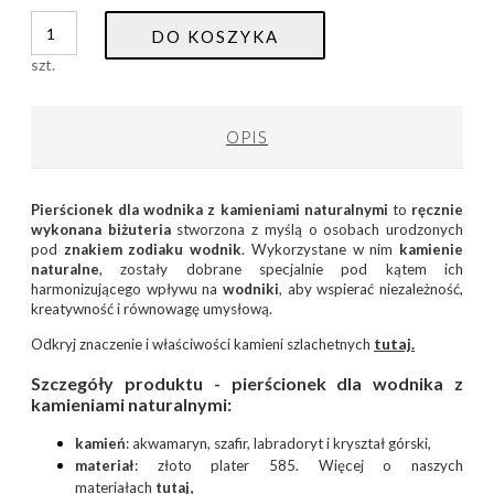
DO KOSZYKA
szt.
OPIS
Pierścionek dla wodnika z kamieniami naturalnymi
to
ręcznie
wykonana
biżuteria
stworzona z myślą o osobach urodzonych
pod
znakiem zodiaku wodnik
. Wykorzystane w nim
kamienie
naturalne
, zostały dobrane specjalnie pod kątem ich
harmonizującego wpływu na
wodniki
, aby wspierać niezależność,
kreatywność i równowagę umysłową.
tutaj.
Odkryj znaczenie i właściwości kamieni szlachetnych
Szczegóły produktu -
p
ierścionek dla wodnika z
kamieniami naturalnymi:
kamień
: akwamaryn, szafir, labradoryt i kryształ górski,
materiał
: złoto plater 585. Więcej o naszych
materiałach
tutaj
,