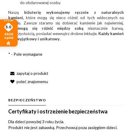
do obdarowanej osoby.
Naszą
biżuterię wykonujemy ręcznie z naturalnych
kamieni,
które mogą się nieco różnić od tych widocznych na
zdjęciu. Zawsze staramy się dobierać kamienie jak najwierniej,
5.0
ale
mogą się różnić między sobą
nieznacznie barwą,
przejrzystością, posiadać wewnątrz drobne inkluzje.
Każdy kamień
4959
opinii
jest wyjątkowy i unikatowy
.
*
- Pole wymagane
zapytaj o produkt
poleć znajomemu
BEZPIECZEŃSTWO
Certyfikaty i ostrzeżenie bezpieczeństwa
Dla dzieci powyżej 3 roku życia.
Produkt nie jest zabawką. Przechowuj poza zasięgiem dzieci.