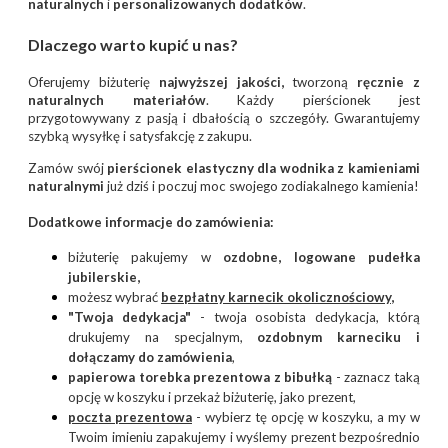
naturalnych
i
personalizowanych dodatków
.
Dlaczego warto kupić u nas?
Oferujemy biżuterię
najwyższej jakości,
tworzoną
ręcznie z
naturalnych materiałów
. Każdy pierścionek jest
przygotowywany z pasją i dbałością o szczegóły. Gwarantujemy
szybką wysyłkę i satysfakcję z zakupu.
Zamów swój
pierścionek elastyczny dla wodnika z kamieniami
naturalnymi
już dziś i poczuj moc swojego zodiakalnego kamienia!
Dodatkowe informacje do zamówienia:
biżuterię pakujemy w
ozdobne, logowane pudełka
jubilerskie,
możesz wybrać
bezpłatny
karnecik okolicznościowy
,
"Twoja dedykacja"
- twoja osobista dedykacja, którą
drukujemy na specjalnym,
ozdobnym karneciku i
dołączamy do zamówienia
,
papierowa torebka prezentowa z bibułką
- zaznacz taką
opcję w koszyku i przekaż biżuterię, jako prezent,
poczta prezentow
a
- wybierz tę opcję w koszyku, a my w
Twoim imieniu zapakujemy i wyślemy prezent bezpośrednio