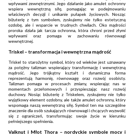
wpływami zewnętrznymi. Jego działanie jako amulet ochronny
wspiera wewnętrzną siłę, pomagając w podejmowaniu
właściwych decyzji i unikanie pułapek życiowych. Nosząc
biżuterię z tym symbolem, zyskujemy nie tylko estetyczną
ozdobę, ale i wsparcie w trudnych chwilach. Oko mądrości
proroka działa jak tarcza ochronna, która chroni przed złymi
wpływami oraz pomaga w zachowaniu równowagi
wewnętrznej.
Triskel – transformacja i wewnętrzna mądrość
Triskel to starożytny symbol, który od wieków jest uznawany
za potężny talizman wspierający transformację i wewnętrzną
mądrość. Jego trójkątny kształt i dynamiczna forma
reprezentują harmonię, równowagę oraz rozwój osobisty.
Talizman pomaga w procesach zmiany, wspierając nas w
momentach przełomowych i przyspieszając nasz rozwój
duchowy. Nosiąc biżuterię z Triskelem, zyskujemy nie tylko
wyjątkowy element ozdobny, ale także amulet ochronny, który
wspomaga naszą wewnętrzną siłę. Symbol ten ma szczególne
znaczenie dla osób szukających równowagi i chcących wyzwolić
się z ograniczeń, transformując swoje życie w kierunku
pełniejszego spełnienia.
Valknut i Młot Thora – nordyckie symbole mocy i