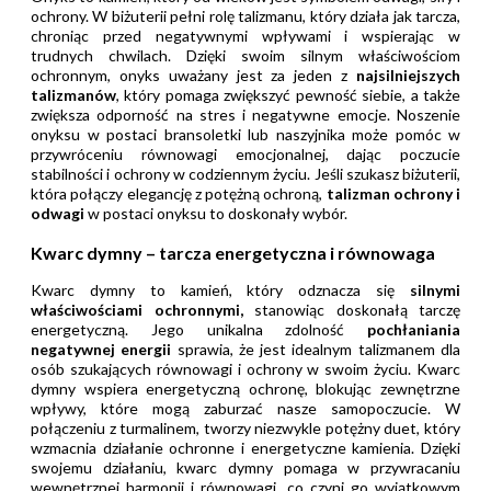
ochrony. W biżuterii pełni rolę talizmanu, który działa jak tarcza,
chroniąc przed negatywnymi wpływami i wspierając w
trudnych chwilach. Dzięki swoim silnym właściwościom
ochronnym, onyks uważany jest za jeden z
najsilniejszych
talizmanów
, który pomaga zwiększyć pewność siebie, a także
zwiększa odporność na stres i negatywne emocje. Noszenie
onyksu w postaci bransoletki lub naszyjnika może pomóc w
przywróceniu równowagi emocjonalnej, dając poczucie
stabilności i ochrony w codziennym życiu. Jeśli szukasz biżuterii,
która połączy elegancję z potężną ochroną,
talizman ochrony i
odwagi
w postaci onyksu to doskonały wybór.
Kwarc dymny – tarcza energetyczna i równowaga
Kwarc dymny to kamień, który odznacza się
silnymi
właściwościami ochronnymi,
stanowiąc doskonałą tarczę
energetyczną. Jego unikalna zdolność
pochłaniania
negatywnej energii
sprawia, że jest idealnym talizmanem dla
osób szukających równowagi i ochrony w swoim życiu. Kwarc
dymny wspiera energetyczną ochronę, blokując zewnętrzne
wpływy, które mogą zaburzać nasze samopoczucie. W
połączeniu z turmalinem, tworzy niezwykle potężny duet, który
wzmacnia działanie ochronne i energetyczne kamienia. Dzięki
swojemu działaniu, kwarc dymny pomaga w przywracaniu
wewnętrznej harmonii i równowagi, co czyni go wyjątkowym