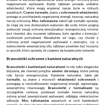
negatywnymi wpływami. Każdy talizman posiada unikalne
właściwości, które mogą wspierać nasze życie w różnych
aspektach.
Czarny turmalin
, znany z
ochronnych właściwości
,
pomaga w pochłanianiu negatywnej energii, tworząc naturalną
tarczę ochronną.
Moc talizmanów
takich jak turmalin sprawia,
że stają się one doskonałym wyborem dla osób, które pragną
wzmocnić swoją ochronę emocjonalną i energetyczną. Istotne
jest również, aby noszenie talizmanu było zgodne z intencją i
osobistymi potrzebami. Niezależnie od tego, czy chodzi o
ochronę przed negatywnymi wpływami z zewnątrz, czy o
wzmocnienie wewnętrznej siły, talizman powinien być noszony
w sposób, który sprawia, że czujemy się bezpiecznie i pewnie.
Bransoletki ochronne z kamieni naturalnych
Bransoletki z kamieniami naturalnymi
to nie tylko elegancka
biżuteria, ale również potężne
amulet chroniący
, które pełnią
rolę tarczy energetycznej. Kamienie naturalne, takie jak
turmalin
, są znane z mocnych
właściwości ochronnych
i
pomagają w neutralizowaniu negatywnej energii, zapewniając
wewnętrzną równowagę.
Bransoletki z turmalinami
są
szczególnie cenione, ponieważ turmalin tworzy naturalną
osłonę przed zewnętrznymi wpływami, odbijając niekorzystne
wibracje.
Moc talizmanów
zawartych w tych kamieniach
sprawia, że stają się one nieocenionymi elementami codziennej