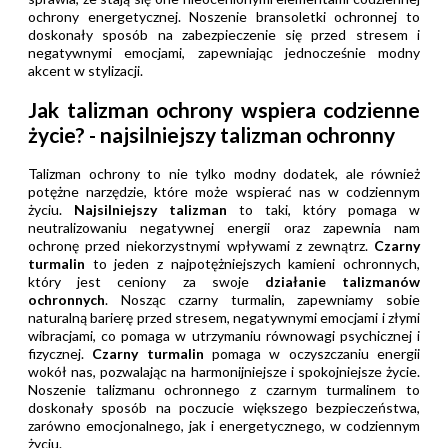
ochrony energetycznej. Noszenie bransoletki ochronnej to
doskonały sposób na zabezpieczenie się przed stresem i
negatywnymi emocjami, zapewniając jednocześnie modny
akcent w stylizacji.
Jak talizman ochrony wspiera codzienne
życie? - najsilniejszy talizman ochronny
Talizman ochrony to nie tylko modny dodatek, ale również
potężne narzędzie, które może wspierać nas w codziennym
życiu.
Najsilniejszy talizman
to taki, który pomaga w
neutralizowaniu negatywnej energii oraz zapewnia nam
ochronę przed niekorzystnymi wpływami z zewnątrz.
Czarny
turmalin
to jeden z najpotężniejszych kamieni ochronnych,
który jest ceniony za swoje
działanie talizmanów
ochronnych
. Nosząc czarny turmalin, zapewniamy sobie
naturalną barierę przed stresem, negatywnymi emocjami i złymi
wibracjami, co pomaga w utrzymaniu równowagi psychicznej i
fizycznej.
Czarny turmalin
pomaga w oczyszczaniu energii
wokół nas, pozwalając na harmonijniejsze i spokojniejsze życie.
Noszenie talizmanu ochronnego z czarnym turmalinem to
doskonały sposób na poczucie większego bezpieczeństwa,
zarówno emocjonalnego, jak i energetycznego, w codziennym
życiu.