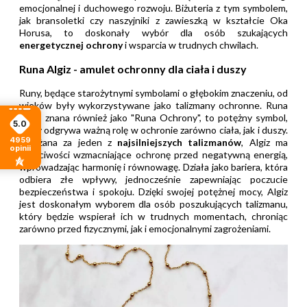
emocjonalnej i duchowego rozwoju. Biżuteria z tym symbolem,
jak bransoletki czy naszyjniki z zawieszką w kształcie Oka
Horusa, to doskonały wybór dla osób szukających
energetycznej ochrony
i wsparcia w trudnych chwilach.
Runa Algiz - amulet ochronny dla ciała i duszy
Runy, będące starożytnymi symbolami o głębokim znaczeniu, od
wieków były wykorzystywane jako talizmany ochronne. Runa
Algiz, znana również jako "Runa Ochrony", to potężny symbol,
5.0
który odgrywa ważną rolę w ochronie zarówno ciała, jak i duszy.
4959
Uważana za jeden z
najsilniejszych talizmanów
, Algiz ma
opinii
właściwości wzmacniające ochronę przed negatywną energią,
wprowadzając harmonię i równowagę. Działa jako bariera, która
odbiera złe wpływy, jednocześnie zapewniając poczucie
bezpieczeństwa i spokoju. Dzięki swojej potężnej mocy, Algiz
jest doskonałym wyborem dla osób poszukujących talizmanu,
który będzie wspierał ich w trudnych momentach, chroniąc
zarówno przed fizycznymi, jak i emocjonalnymi zagrożeniami.