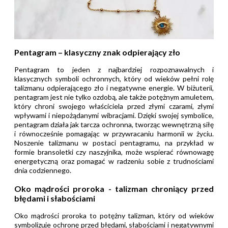
Pentagram – klasyczny znak odpierający zło
Pentagram to jeden z najbardziej rozpoznawalnych i
klasycznych symboli ochronnych, który od wieków pełni rolę
talizmanu odpierającego zło i negatywne energie. W biżuterii,
pentagram jest nie tylko ozdobą, ale także potężnym amuletem,
który chroni swojego właściciela przed złymi czarami, złymi
wpływami i niepożądanymi wibracjami. Dzięki swojej symbolice,
pentagram działa jak tarcza ochronna, tworząc wewnętrzną siłę
i równocześnie pomagając w przywracaniu harmonii w życiu.
Noszenie talizmanu w postaci pentagramu, na przykład w
formie bransoletki czy naszyjnika, może wspierać równowagę
energetyczną oraz pomagać w radzeniu sobie z trudnościami
dnia codziennego.
Oko mądrości proroka - talizman chroniący przed
błędami i słabościami
Oko mądrości proroka to potężny talizman, który od wieków
symbolizuje ochronę przed błędami, słabościami i negatywnymi