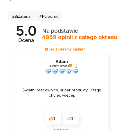
#Biżuteria
#Poradnik
5.0
Na podstawie
4959
opinii
z całego okresu
Ocena
Jak zbieramy opinie?
Adam
zweryfikowano
Świetni pracownicy, super produkty. Czego
chcieć więcej.
0
0
w tym tygodniu