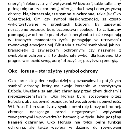
energią i niekorzystnymi wpływami. W biżuterii, takie talizmany
pełnią rolę tarczy ochronnej, oferując duchową i energetyczną
obronę.
Najskuteczniejsze symbole ochronne
, takie jak Oko
Opatrzności, Om, czy symbol nieskończoności, są często
wykorzystywane w projektach biżuterii, by zapewnić
noszącemu poczucie bezpieczeństwa i spokoju. Te
talizmany
pomagają
w ochronie przed złymi energiami, a także wspierają
w trudnych momentach życia, pomagając w utrzymaniu
równowagi emocjonalnej. Biżuteria z takimi symbolami, jak np.
bransoletki z zawieszkami ochronnymi czy naszyjniki z
symbolami ochronnymi, to doskonały wybór dla każdego, kto
pragnie wzmocnić swoją aurę i otoczyć się pozytywną energią.
Oko Horusa – starożytny symbol ochrony
Oko Horusa to jeden z najbardziej rozpoznawalnych i potężnych
symboli ochrony, który ma swoje korzenie w starożytnym
Egipcie. Uważane za
amulet chroniący
przed złymi duchami i
niebezpieczeństwami, Oko Horusa było stosowane przez
Egipcjan, aby zapewnić bezpieczeństwo, zdrowie i pomyślność.
W biżuterii, ten starożytny symbol pełni rolę tarczy ochronnej,
chroniąc noszącego przed negatywnymi wpływami
zewnętrznymi i wprowadzając harmonię w życie. Jako
potężny
kamień ochronny
, Oko Horusa nie tylko pełni funkcję
ochronną, ale także wspiera w dążeniu do równowagi