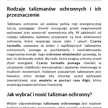
Rodzaje talizmanów ochronnych i ich
przeznaczenie
Talizmany ochronne od wieków pełnią rolę energetycznej
tarczy, pomagając chronić noszącego przed negatywnymi
wpływami oraz wzmocnić wewnętrzną siłę. W zależności od
rodzaju talizmanu, każdemu przypisane są inne właściwości
ochronne, które wspierają nasze ciało i umysł.
Czarny
turmalin
, uznawany za jeden z najsilniejszych talizmanów
ochronnych, pomaga w pochłanianiu i neutralizowaniu
negatywnej energii. Jego
ochronne właściwości
sprawiają, że
jest to doskonały wybór dla osób, które pragną ochrony przed
złymi energiami.
Czarny turmalin pomaga
również w
utrzymaniu stabilności emocjonalnej i zapewnia równowagę w
trudnych momentach. Kolejnym popularnym talizmanem jest
hematyt, który dodaje siły, chroniąc przed wpływami
zewnętrznymi, oraz
amulety w postaci runy Algiz
, które
wspierają bezpieczeństwo i harmonię.
Jak wybrać i nosić talizman ochronny?
Wybór odpowiedniego
talizmanu ochronnego
jest ważnym
krokiem w kierunku zapewnienia sobie energii i ochrony przed