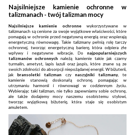
Najsilniejsze kamienie ochronne w
talizmanach - twój talizman mocy
Najsilniejsze kamienie ochronne
wykorzystywane w
talizmanach są cenione za swoje wyjątkowe właściwości, które
pomagają w ochronie przed negatywną energią oraz wspierają
energetyczną równowagę. Takie talizmany pełnią rolę tarczy
ochronnej, tworząc energetyczną barierę, która odpiera złe
wpływy i negatywne wibracje. Do
najpopularniejszych
talizmanów ochronnych
należą kamienie takie jak czarny
turmalin, ametyst, lapis lazuli oraz jaspis, które znane są ze
swoich zdolności do absorpcji niepożądanej energii. W biżuterii,
jak
bransoletki talizman
czy
naszyjniki talizmany
, te
kamienie stanowią doskonałą ochronę, pomagając w
utrzymaniu harmonii i równowagi w codziennym życiu.
Wybierając taki talizman, nie tylko zapewniamy sobie ochronę,
ale także dodajemy mocy naszemu osobistemu stylowi,
tworząc wyjątkową biżuterię, która staje się osobistym
amuletem.