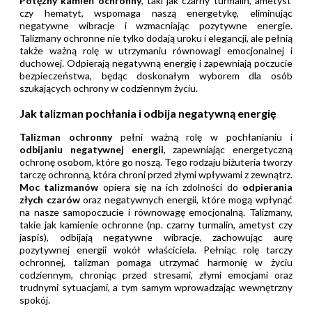
Potężny kamień ochronny
, taki jak czarny turmalin, ametyst
czy hematyt, wspomaga naszą energetykę, eliminując
negatywne wibracje i wzmacniając pozytywne energie.
Talizmany ochronne nie tylko dodają uroku i elegancji, ale pełnią
także ważną rolę w utrzymaniu równowagi emocjonalnej i
duchowej. Odpierają negatywną energię i zapewniają poczucie
bezpieczeństwa, będąc doskonałym wyborem dla osób
szukających ochrony w codziennym życiu.
Jak talizman pochłania i odbija negatywną energię
Talizman ochronny
pełni ważną rolę w pochłanianiu i
odbijaniu negatywnej energii
, zapewniając energetyczną
ochronę osobom, które go noszą. Tego rodzaju biżuteria tworzy
tarczę ochronną, która chroni przed złymi wpływami z zewnątrz.
Moc talizmanów
opiera się na ich zdolności do
odpierania
złych czarów
oraz negatywnych energii, które mogą wpłynąć
na nasze samopoczucie i równowagę emocjonalną. Talizmany,
takie jak kamienie ochronne (np. czarny turmalin, ametyst czy
jaspis), odbijają negatywne wibracje, zachowując aurę
pozytywnej energii wokół właściciela. Pełniąc rolę tarczy
ochronnej, talizman pomaga utrzymać harmonię w życiu
codziennym, chroniąc przed stresami, złymi emocjami oraz
trudnymi sytuacjami, a tym samym wprowadzając wewnętrzny
spokój.