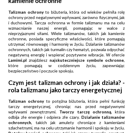
kamienie ochronne
Talizman ochrony
to biżuteria, która od wieków pełniła rolę
ochrony przed negatywnymi wpływami, zarówno fizycznymi, jak
i duchowymi. Tarcza ochronna w formie talizmanu ma na celu
wzmacnianie naszej energii, pomagając w walce z
nieprzyjaznymi siłami. Wiele talizmanów, takich jak kamienie
ochronne, posiada specyficzne właściwości, które pomagają
utrzymać równowagę i harmonię w życiu. Działanie talizmanów
ochronnych, takich jak turmalin czy hematyt, pozwala odpychać
negatywną energię i wspierać pozytywne wibracje. W ofercie
Lamimi.pl
znajdziesz
najskuteczniejsze symbole ochronne
,
które pomagają w codziennym życiu, zapewniając
bezpieczeństwo i poczucie spokoju.
Czym jest talizman ochrony i jak działa? -
rola talizmanu jako tarczy energetycznej
Talizman ochrony
to potężna biżuteria, która pełni funkcję
tarczy energetycznej, chroniąc nas przed negatywnymi
wpływami zewnętrznymi.
Tworzy tarczę ochronną
, która
odbija złe energie i odpiera złe czary.
Działanie talizmanów
ochronnych
, takich jak amulety chroniące z kamieniami
szlachetnymi, ma na celu utrzymanie harmonii i spokoju w życiu.