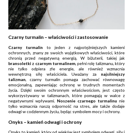
Czarny turmalin – właściwości i zastosowanie
Czarny turmalin
to jeden z najpotężniejszych kamieni
ochronnych, znany ze swoich wyjątkowych właściwości, które
chronią przed negatywną energią. W biżuterii, takiej jak
bransoletki z czarnym turmalinem
, pełni rolę talizmanu, który
nie tylko odpiera złe energie, ale również wzmacnia
wewnętrzną siłę właściciela. Uważany za
najsilniejszy
talizman
, czarny turmalin pomaga zachować równowagę
emocjonalną, zapewniając ochronę w trudnych momentach
życia. Dzięki swoim ochronnym właściwościom, jest często
wykorzystywany w talizmanach, które pomagają w walce z
negatywnymi wpływami.
Noszenie czarnego turmalinu
nie
tylko wzmacnia naszą odporność na stres, ale także dodaje
odwagi w codziennym życiu, będąc symbolem mocy i ochrony.
Onyks – kamień odwagi i ochrony
Onyks to kamień, który od wieków jest symbolem odwagi, siły i