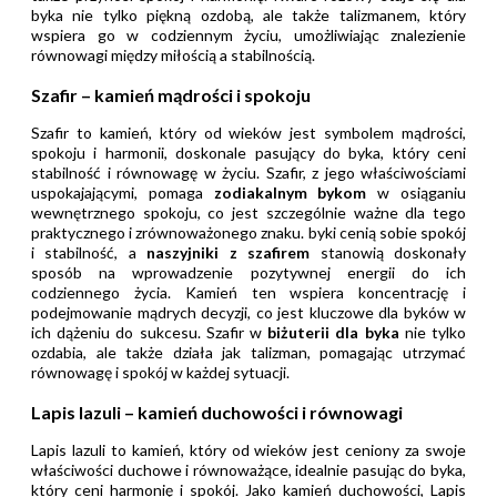
byka nie tylko piękną ozdobą, ale także talizmanem, który
wspiera go w codziennym życiu, umożliwiając znalezienie
równowagi między miłością a stabilnością.
Szafir – kamień mądrości i spokoju
Szafir to kamień, który od wieków jest symbolem mądrości,
spokoju i harmonii, doskonale pasujący do byka, który ceni
stabilność i równowagę w życiu. Szafir, z jego właściwościami
uspokajającymi, pomaga
zodiakalnym bykom
w osiąganiu
wewnętrznego spokoju, co jest szczególnie ważne dla tego
praktycznego i zrównoważonego znaku. byki cenią sobie spokój
i stabilność, a
naszyjniki z szafirem
stanowią doskonały
sposób na wprowadzenie pozytywnej energii do ich
codziennego życia. Kamień ten wspiera koncentrację i
podejmowanie mądrych decyzji, co jest kluczowe dla byków w
ich dążeniu do sukcesu. Szafir w
biżuterii dla byka
nie tylko
ozdabia, ale także działa jak talizman, pomagając utrzymać
równowagę i spokój w każdej sytuacji.
Lapis lazuli – kamień duchowości i równowagi
Lapis lazuli to kamień, który od wieków jest ceniony za swoje
właściwości duchowe i równoważące, idealnie pasując do byka,
który ceni harmonię i spokój. Jako kamień duchowości, Lapis