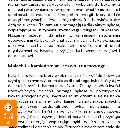
granat czy szmaragd są doskonałymi wyborami dla byka, gdyż
pomagają w utrzymaniu wewnętrznej równowagi i emocjonalnej
stabilności. Granat, to kamień pełen energii, który dodaje
odwagi i motywacji, co jest szczególnie ważne dla byków, które
dążą do sukcesu. Te
kamienie pomagają zodiakalnym bykom
,
wspierając je w utrzymaniu równowagi i osiąganiu sukcesów.
Noszenie
biżuterii damskiej
z kamieniami naturalnymi
odpowiednimi dla byka, jak agat czy granat, nie tylko wzmacnia
pozytywne cechy tego znaku, ale również chroni przed
negatywnymi wpływami, sprzyjając duchowemu rozwojowi i
dobrostanowi.
Malachit – kamień zmian i rozwoju duchowego
Malachit to kamień, który wspiera zmiany i rozwój duchowy, co
czyni go idealnym wyborem dla
zodiakalnego byka
, który dąży
do stabilności i harmonii w życiu. Znany z właściwości
uzdrawiających, malachit
pomaga bykom
w pokonywaniu
blokad emocjonalnych, umożliwiając im otwarcie się na nowe
doświadczenia i zmiany. Jako kamień transformacji, malachit
wspiera
życie zodiakalnego byka
, pomagając mu
5.0
przezwyciężyć trudności i otworzyć się na duchowy rozwój.
4959
Dzięki swojej intensywnej zielonej barwie malachit przyciąga
opinii
pozytywną energię,
wspierając byki
w ich drodze do
samorealizacji i osiągania celów. Biżuteria z malachitem staje się