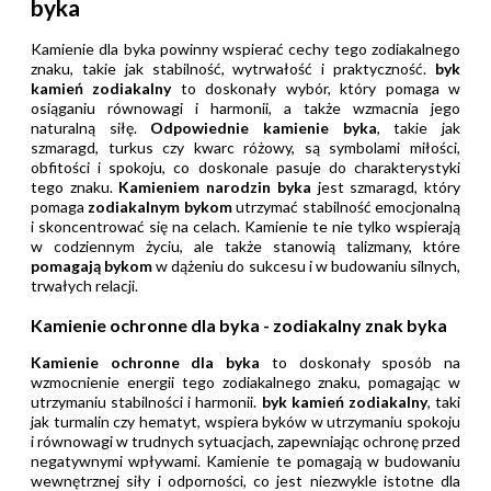
byka
Kamienie dla byka powinny wspierać cechy tego zodiakalnego
znaku, takie jak stabilność, wytrwałość i praktyczność.
byk
kamień zodiakalny
to doskonały wybór, który pomaga w
osiąganiu równowagi i harmonii, a także wzmacnia jego
naturalną siłę.
Odpowiednie kamienie byka
, takie jak
szmaragd, turkus czy kwarc różowy, są symbolami miłości,
obfitości i spokoju, co doskonale pasuje do charakterystyki
tego znaku.
Kamieniem narodzin byka
jest szmaragd, który
pomaga
zodiakalnym bykom
utrzymać stabilność emocjonalną
i skoncentrować się na celach. Kamienie te nie tylko wspierają
w codziennym życiu, ale także stanowią talizmany, które
pomagają bykom
w dążeniu do sukcesu i w budowaniu silnych,
trwałych relacji.
Kamienie ochronne dla byka - zodiakalny znak byka
Kamienie ochronne dla byka
to doskonały sposób na
wzmocnienie energii tego zodiakalnego znaku, pomagając w
utrzymaniu stabilności i harmonii.
byk kamień zodiakalny
, taki
jak turmalin czy hematyt, wspiera byków w utrzymaniu spokoju
i równowagi w trudnych sytuacjach, zapewniając ochronę przed
negatywnymi wpływami. Kamienie te pomagają w budowaniu
wewnętrznej siły i odporności, co jest niezwykle istotne dla