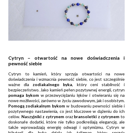
Cytryn – otwartość na nowe doświadczenia i
pewność siebie
Cytryn to kamień, który sprzyja otwartości na nowe
doświadczenia i wzmacnia pewność siebie, co jest szczególnie
ważne dla
zodiakalnego byka
, który ceni stabilność i
bezpieczeństwo. Jako kamień pełen pozytywnej energii, cytryn
pomaga bykom
w przezwyciężaniu lęków i otwieraniu się na
nowe możliwości, zarówno w życiu zawodowym, jak i osobistym.
Pomogą zodiakalnym bykom
w budowaniu pewności siebie i
pozytywnego nastawienia, co jest kluczowe w dążeniu do ich
celów.
Naszyjniki z cytrynem
oraz
bransoletki z cytrynem
to
doskonałe dodatki, które nie tylko podkreślają elegancję, ale
także wprowadzają energię odwagi i optymizmu. Cytryn w
biżuterii dla byka działa jak talizman, który sprzyja