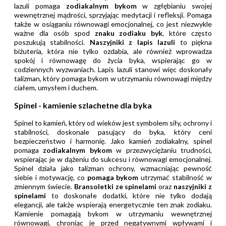
lazuli pomaga
zodiakalnym bykom
w zgłębianiu swojej
wewnętrznej mądrości, sprzyjając medytacji i refleksji. Pomaga
także w osiąganiu równowagi emocjonalnej, co jest niezwykle
ważne dla osób spod
znaku zodiaku byk
, które często
poszukują stabilności.
Naszyjniki z lapis lazuli
to piękna
biżuteria, która nie tylko ozdabia, ale również wprowadza
spokój i równowagę do życia byka, wspierając go w
codziennych wyzwaniach. Lapis lazuli stanowi więc doskonały
talizman, który pomaga bykom w utrzymaniu równowagi między
ciałem, umysłem i duchem.
Spinel - kamienie szlachetne dla byka
Spinel to kamień, który od wieków jest symbolem siły, ochrony i
stabilności, doskonale pasujący do byka, który ceni
bezpieczeństwo i harmonię. Jako kamień zodiakalny, spinel
pomaga
zodiakalnym bykom
w przezwyciężaniu trudności,
wspierając je w dążeniu do sukcesu i równowagi emocjonalnej.
Spinel działa jako talizman ochrony, wzmacniając pewność
siebie i motywację, co
pomaga bykom
utrzymać stabilność w
zmiennym świecie.
Bransoletki ze spinelami
oraz
naszyjniki z
spinelami
to doskonałe dodatki, które nie tylko dodają
elegancji, ale także wspierają energetycznie ten znak zodiaku.
Kamienie pomagają bykom w utrzymaniu wewnętrznej
równowagi, chroniąc je przed negatywnymi wpływami i