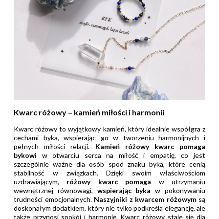
Kwarc różowy – kamień miłości i harmonii
Kwarc różowy to wyjątkowy kamień, który idealnie współgra z
cechami byka, wspierając go w tworzeniu harmonijnych i
pełnych miłości relacji.
Kamień różowy kwarc pomaga
bykowi
w otwarciu serca na miłość i empatię, co jest
szczególnie ważne dla osób spod znaku byka, które cenią
stabilność w związkach. Dzięki swoim właściwościom
uzdrawiającym,
różowy kwarc pomaga
w utrzymaniu
wewnętrznej równowagi,
wspierając byka
w pokonywaniu
trudności emocjonalnych.
Naszyjniki z kwarcem różowym
są
doskonałym dodatkiem, który nie tylko podkreśla elegancję, ale
także przynosi spokój i harmonię. Kwarc różowy staje się dla