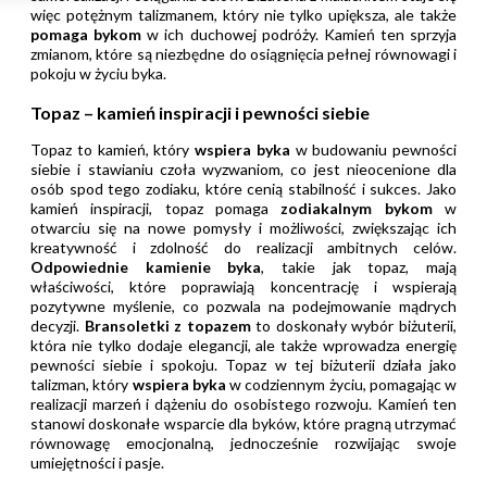
więc potężnym talizmanem, który nie tylko upiększa, ale także
pomaga bykom
w ich duchowej podróży. Kamień ten sprzyja
zmianom, które są niezbędne do osiągnięcia pełnej równowagi i
pokoju w życiu byka.
Topaz – kamień inspiracji i pewności siebie
Topaz to kamień, który
wspiera byka
w budowaniu pewności
siebie i stawianiu czoła wyzwaniom, co jest nieocenione dla
osób spod tego zodiaku, które cenią stabilność i sukces. Jako
kamień inspiracji, topaz pomaga
zodiakalnym bykom
w
otwarciu się na nowe pomysły i możliwości, zwiększając ich
kreatywność i zdolność do realizacji ambitnych celów.
Odpowiednie kamienie byka
, takie jak topaz, mają
właściwości, które poprawiają koncentrację i wspierają
pozytywne myślenie, co pozwala na podejmowanie mądrych
decyzji.
Bransoletki z topazem
to doskonały wybór biżuterii,
która nie tylko dodaje elegancji, ale także wprowadza energię
pewności siebie i spokoju. Topaz w tej biżuterii działa jako
talizman, który
wspiera byka
w codziennym życiu, pomagając w
realizacji marzeń i dążeniu do osobistego rozwoju. Kamień ten
stanowi doskonałe wsparcie dla byków, które pragną utrzymać
równowagę emocjonalną, jednocześnie rozwijając swoje
umiejętności i pasje.