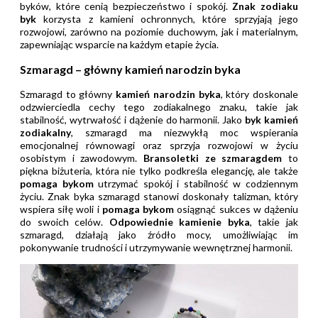
byków, które cenią bezpieczeństwo i spokój.
Znak zodiaku
byk
korzysta z kamieni ochronnych, które sprzyjają jego
rozwojowi, zarówno na poziomie duchowym, jak i materialnym,
zapewniając wsparcie na każdym etapie życia.
Szmaragd – główny kamień narodzin byka
Szmaragd to główny
kamień narodzin byka
, który doskonale
odzwierciedla cechy tego zodiakalnego znaku, takie jak
stabilność, wytrwałość i dążenie do harmonii. Jako
byk kamień
zodiakalny
, szmaragd ma niezwykłą moc wspierania
emocjonalnej równowagi oraz sprzyja rozwojowi w życiu
osobistym i zawodowym.
Bransoletki ze szmaragdem
to
piękna biżuteria, która nie tylko podkreśla elegancję, ale także
pomaga bykom
utrzymać spokój i stabilność w codziennym
życiu. Znak byka szmaragd stanowi doskonały talizman, który
wspiera siłę woli i
pomaga bykom
osiągnąć sukces w dążeniu
do swoich celów.
Odpowiednie kamienie byka
, takie jak
szmaragd, działają jako źródło mocy, umożliwiając im
pokonywanie trudności i utrzymywanie wewnętrznej harmonii.