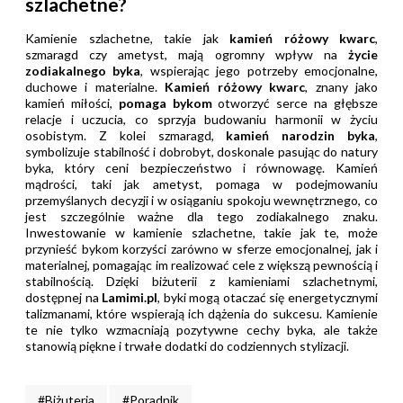
szlachetne?
Kamienie szlachetne, takie jak
kamień różowy kwarc
,
szmaragd czy ametyst, mają ogromny wpływ na
życie
zodiakalnego byka
, wspierając jego potrzeby emocjonalne,
duchowe i materialne.
Kamień różowy kwarc
, znany jako
kamień miłości,
pomaga bykom
otworzyć serce na głębsze
relacje i uczucia, co sprzyja budowaniu harmonii w życiu
osobistym. Z kolei szmaragd,
kamień narodzin byka
,
symbolizuje stabilność i dobrobyt, doskonale pasując do natury
byka, który ceni bezpieczeństwo i równowagę. Kamień
mądrości, taki jak ametyst, pomaga w podejmowaniu
przemyślanych decyzji i w osiąganiu spokoju wewnętrznego, co
jest szczególnie ważne dla tego zodiakalnego znaku.
Inwestowanie w kamienie szlachetne, takie jak te, może
przynieść bykom korzyści zarówno w sferze emocjonalnej, jak i
materialnej, pomagając im realizować cele z większą pewnością i
stabilnością. Dzięki biżuterii z kamieniami szlachetnymi,
dostępnej na
Lamimi.pl
, byki mogą otaczać się energetycznymi
talizmanami, które wspierają ich dążenia do sukcesu. Kamienie
te nie tylko wzmacniają pozytywne cechy byka, ale także
stanowią piękne i trwałe dodatki do codziennych stylizacji.
#Biżuteria
#Poradnik