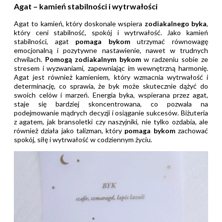
Agat – kamień stabilności i wytrwałości
Agat to kamień, który doskonale wspiera
zodiakalnego byka
,
który ceni stabilność, spokój i wytrwałość. Jako kamień
stabilności, agat
pomaga bykom
utrzymać równowagę
emocjonalną i pozytywne nastawienie, nawet w trudnych
chwilach.
Pomogą zodiakalnym bykom
w radzeniu sobie ze
stresem i wyzwaniami, zapewniając im wewnętrzną harmonię.
Agat jest również kamieniem, który wzmacnia wytrwałość i
determinację, co sprawia, że byk może skutecznie dążyć do
swoich celów i marzeń. Energia byka, wspierana przez agat,
staje się bardziej skoncentrowana, co pozwala na
podejmowanie mądrych decyzji i osiąganie sukcesów. Biżuteria
z agatem, jak bransoletki czy naszyjniki, nie tylko ozdabia, ale
również działa jako talizman, który
pomaga bykom
zachować
spokój, siłę i wytrwałość w codziennym życiu.