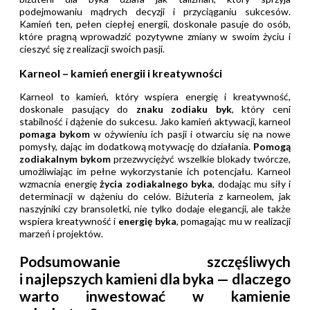
podejmowaniu mądrych decyzji i przyciąganiu sukcesów.
Kamień ten, pełen ciepłej energii, doskonale pasuje do osób,
które pragną wprowadzić pozytywne zmiany w swoim życiu i
cieszyć się z realizacji swoich pasji.
Karneol – kamień energii i kreatywności
Karneol to kamień, który wspiera energię i kreatywność,
doskonale pasujący do
znaku zodiaku byk
, który ceni
stabilność i dążenie do sukcesu. Jako kamień aktywacji, karneol
pomaga bykom
w ożywieniu ich pasji i otwarciu się na nowe
pomysły, dając im dodatkową motywację do działania.
Pomogą
zodiakalnym bykom
przezwyciężyć wszelkie blokady twórcze,
umożliwiając im pełne wykorzystanie ich potencjału. Karneol
wzmacnia energię
życia zodiakalnego byka
, dodając mu siły i
determinacji w dążeniu do celów. Biżuteria z karneolem, jak
naszyjniki czy bransoletki, nie tylko dodaje elegancji, ale także
wspiera kreatywność i
energię byka
, pomagając mu w realizacji
marzeń i projektów.
Podsumowanie szczęśliwych
i najlepszych kamieni dla byka — dlaczego
warto inwestować w kamienie