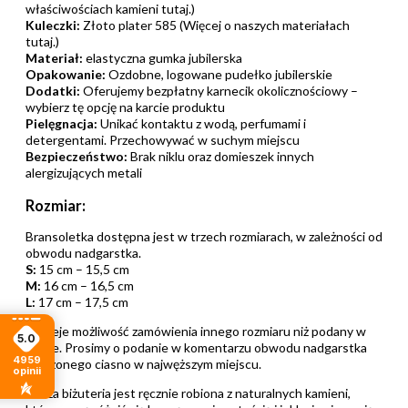
właściwościach kamieni tutaj.)
Kuleczki:
Złoto plater 585 (Więcej o naszych materiałach
tutaj.)
Materiał:
elastyczna gumka jubilerska
Opakowanie:
Ozdobne, logowane pudełko jubilerskie
Dodatki:
Oferujemy bezpłatny karnecik okolicznościowy –
wybierz tę opcję na karcie produktu
Pielęgnacja:
Unikać kontaktu z wodą, perfumami i
detergentami. Przechowywać w suchym miejscu
Bezpieczeństwo:
Brak niklu oraz domieszek innych
alergizujących metali
Rozmiar:
Bransoletka dostępna jest w trzech rozmiarach, w zależności od
obwodu nadgarstka.
S:
15 cm – 15,5 cm
M:
16 cm – 16,5 cm
L:
17 cm – 17,5 cm
Istnieje możliwość zamówienia innego rozmiaru niż podany w
5.0
opisie. Prosimy o podanie w komentarzu obwodu nadgarstka
4959
mierzonego ciasno w najwęższym miejscu.
opinii
Nasza biżuteria jest ręcznie robiona z naturalnych kamieni,