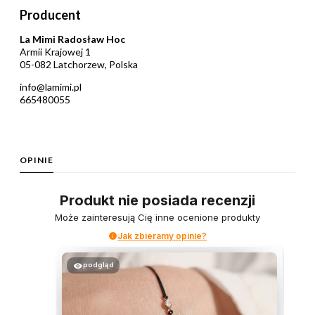
Producent
La Mimi Radosław Hoc
Armii Krajowej 1
05-082 Latchorzew, Polska
info@lamimi.pl
665480055
OPINIE
Produkt nie posiada recenzji
Może zainteresują Cię inne ocenione produkty
Jak zbieramy opinie?
podgląd