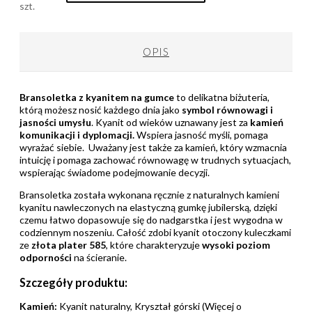
szt.
OPIS
Bransoletka z kyanitem na gumce
to delikatna biżuteria,
którą możesz nosić każdego dnia jako
symbol równowagi i
jasności umysłu
. Kyanit od wieków uznawany jest za
kamień
komunikacji i dyplomacji.
Wspiera jasność myśli, pomaga
wyrażać siebie. Uważany jest także za kamień, który wzmacnia
intuicję i pomaga zachować równowagę w trudnych sytuacjach,
wspierając świadome podejmowanie decyzji.
Bransoletka została wykonana ręcznie z naturalnych kamieni
kyanitu nawleczonych na elastyczną gumkę jubilerską, dzięki
czemu łatwo dopasowuje się do nadgarstka i jest wygodna w
codziennym noszeniu. Całość zdobi kyanit otoczony kuleczkami
ze
złota plater 585
, które charakteryzuje
wysoki poziom
odporności
na ścieranie.
Szczegóły produktu:
Kamień:
Kyanit naturalny, Kryształ górski (Więcej o