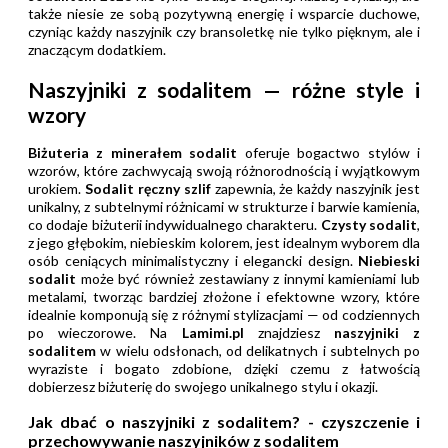
także niesie ze sobą pozytywną energię i wsparcie duchowe,
czyniąc każdy naszyjnik czy bransoletkę nie tylko pięknym, ale i
znaczącym dodatkiem.
Naszyjniki z sodalitem — różne style i
wzory
Biżuteria z minerałem sodalit
oferuje bogactwo stylów i
wzorów, które zachwycają swoją różnorodnością i wyjątkowym
urokiem.
Sodalit ręczny szlif
zapewnia, że każdy naszyjnik jest
unikalny, z subtelnymi różnicami w strukturze i barwie kamienia,
co dodaje biżuterii indywidualnego charakteru.
Czysty sodalit
,
z jego głębokim, niebieskim kolorem, jest idealnym wyborem dla
osób ceniących minimalistyczny i elegancki design.
Niebieski
sodalit
może być również zestawiany z innymi kamieniami lub
metalami, tworząc bardziej złożone i efektowne wzory, które
idealnie komponują się z różnymi stylizacjami — od codziennych
po wieczorowe. Na
Lamimi.pl
znajdziesz
naszyjniki z
sodalitem
w wielu odsłonach, od delikatnych i subtelnych po
wyraziste i bogato zdobione, dzięki czemu z łatwością
dobierzesz biżuterię do swojego unikalnego stylu i okazji.
Jak dbać o naszyjniki z sodalitem? - czyszczenie i
przechowywanie naszyjników z sodalitem