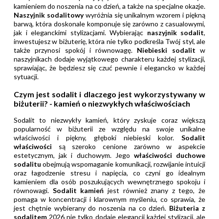
kamieniem do noszenia na co dzień, a także na specjalne okazje.
Naszyjnik sodalitowy
wyróżnia się unikalnym wzorem i piękną
barwą, która doskonale komponuje się zarówno z casualowymi,
jak i eleganckimi stylizacjami. Wybierając
naszyjnik sodalit
,
inwestujesz w biżuterię, która nie tylko podkreśla Twój styl, ale
także przynosi spokój i równowagę.
Niebieski sodalit
w
naszyjnikach dodaje wyjątkowego charakteru każdej stylizacji,
sprawiając, że będziesz się czuć pewnie i elegancko w każdej
sytuacji.
Czym jest sodalit i dlaczego jest wykorzystywany w
biżuterii? - kamień o niezwykłych właściwościach
Sodalit to niezwykły kamień, który zyskuje coraz większą
popularność w biżuterii ze względu na swoje unikalne
właściwości i piękny, głęboki niebieski kolor.
Sodalit
właściwości
są szeroko cenione zarówno w aspekcie
estetycznym, jak i duchowym. Jego
właściwości duchowe
sodalitu
obejmują wspomaganie komunikacji, rozwijanie intuicji
oraz łagodzenie stresu i napięcia, co czyni go idealnym
kamieniem dla osób poszukujących wewnętrznego spokoju i
równowagi.
Sodalit kamień
jest również znany z tego, że
pomaga w koncentracji i klarownym myśleniu, co sprawia, że
jest chętnie wybierany do noszenia na co dzień.
Biżuteria z
sodalitem
2026 nie tylko dodaje elegancji każdej stylizacji, ale