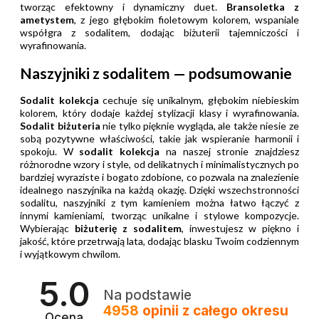
tworząc efektowny i dynamiczny duet.
Bransoletka z
ametystem
, z jego głębokim fioletowym kolorem, wspaniale
współgra z sodalitem, dodając biżuterii tajemniczości i
wyrafinowania.
Naszyjniki z sodalitem — podsumowanie
Sodalit kolekcja
cechuje się unikalnym, głębokim niebieskim
kolorem, który dodaje każdej stylizacji klasy i wyrafinowania.
Sodalit biżuteria
nie tylko pięknie wygląda, ale także niesie ze
sobą pozytywne właściwości, takie jak wspieranie harmonii i
spokoju. W
sodalit kolekcja
na naszej stronie znajdziesz
różnorodne wzory i style, od delikatnych i minimalistycznych po
bardziej wyraziste i bogato zdobione, co pozwala na znalezienie
idealnego naszyjnika na każdą okazję. Dzięki wszechstronności
sodalitu, naszyjniki z tym kamieniem można łatwo łączyć z
innymi kamieniami, tworząc unikalne i stylowe kompozycje.
Wybierając
biżuterię z sodalitem
, inwestujesz w piękno i
jakość, które przetrwają lata, dodając blasku Twoim codziennym
i wyjątkowym chwilom.
5.0
Na podstawie
4958
opinii
z całego okresu
Ocena