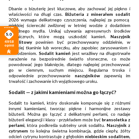
Dbanie o bizuterię jest kluczowe, aby zachować jej piękno i
właściwości na długi czas.
Biżuteria z minerałem sodalit
2026 wymaga delikatnego czyszczenia, najlepiej za pomocą
miękkiej ściereczki zwilżonej w letniej wodzie z dodatkiem
łagodnego mydła. Unikaj używania agresywnych środków
5.0
chemicznych, które mogą uszkodzić kamień.
Naszyjnik
sodalitowy
powinien być przechowywany oddzielnie, w
4958
opinii
miękkiej tkaninie lub woreczku, aby zapobiec zarysowaniom i
uszkodzeniom.
Sodalit kamień
jest wrażliwy na długotrwałe
narażenie na bezpośrednie światło słoneczne, co może
powodować jego blaknięcie, dlatego najlepiej przechowywać
go w ciemnym, suchym miejscu. Regularna troska i
odpowiednie przechowywanie
naszyjników
zapewnią im
trwałość i zachowanie ich wyjątkowego uroku.
Sodalit — z jakimi kamieniami można go łączyć?
Sodalit to kamień, który doskonale komponuje się z różnymi
innymi kamieniami, tworząc piękne i harmonijne zestawy
biżuterii. Można go łączyć z delikatnymi perłami, co nadaje
biżuterii elegancji i klasy - przykładem może być
bransoletka z
perłami
, która podkreśla subtelny urok sodalitu.
Naszyjnik z
cytrynem
to kolejna świetna kombinacja, gdzie ciepły, żółty
odcień cytrynu kontrastuje z głębokim
niebieskim sodalitem
,