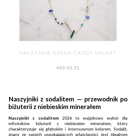
NASZYJNIK GREEN CANDY UNIKAT
489,00 ZŁ
Naszyjniki z sodalitem — przewodnik po
biżuterii z niebieskim minerałem
Naszyjniki z sodalitem
2026 to wyjątkowy wybór dla
miłośników biżuterii z niebieskim minerałem, który
charakteryzuje się głębokim i intensywnym kolorem. Sodalit,
znany ze swoich uspokajających właściwości, jest idealnym