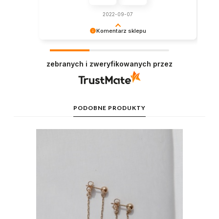
2022-09-07
Komentarz sklepu
Dzień dobry. Wszystkie zdjęcia produktów, to
zdjęcia rzeczywiste, wykonywane przez nas.
zebranych i zweryfikowanych przez
Prosimy o kontakt, jeśli produkt nie spełnia Pani
oczekiwań.
PODOBNE PRODUKTY