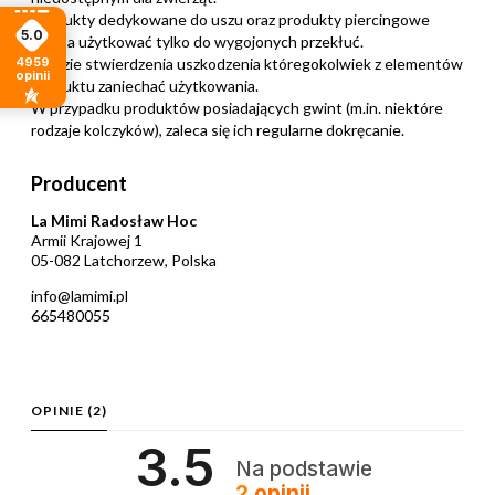
Produkty dedykowane do uszu oraz produkty piercingowe
5.0
można użytkować tylko do wygojonych przekłuć.
4959
W razie stwierdzenia uszkodzenia któregokolwiek z elementów
opinii
produktu zaniechać użytkowania.
W przypadku produktów posiadających gwint (m.in. niektóre
rodzaje kolczyków), zaleca się ich regularne dokręcanie.
Producent
La Mimi Radosław Hoc
Armii Krajowej 1
05-082 Latchorzew, Polska
info@lamimi.pl
665480055
OPINIE
(2)
3.5
Na podstawie
2
opinii