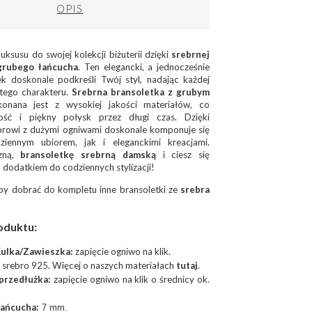
OPIS
uksusu do swojej kolekcji biżuterii dzięki
srebrnej
grubego łańcucha
. Ten elegancki, a jednocześnie
 doskonale podkreśli Twój styl, nadając każdej
istego charakteru.
Srebrna bransoletka z grubym
nana jest z wysokiej jakości materiałów, co
ość i piękny połysk przez długi czas. Dzięki
rowi z dużymi ogniwami doskonale komponuje się
iennym ubiorem, jak i eleganckimi kreacjami.
czną,
bransoletkę srebrną damską
i ciesz się
dodatkiem do codziennych stylizacji!
aby dobrać do kompletu inne bransoletki ze
srebra
oduktu:
ulka/Zawieszka:
zapięcie ogniwo na klik.
srebro 925. Więcej o naszych materiałach
tutaj
.
/przedłużka:
zapięcie ogniwo na klik o średnicy ok.
łańcucha:
7 mm.