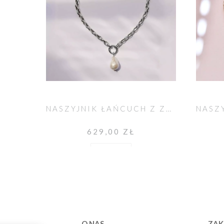
NASZYJNIK ŁAŃCUCH Z ZAWIESZKĄ Z PERŁĄ
629,00 ZŁ
Do koszyka
O NAS
ZAK