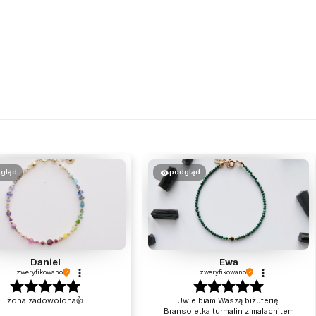
gląd
podgląd
Daniel
Ewa
zweryfikowano
zweryfikowano
żona zadowolona👍️
Uwielbiam Waszą biżuterię.
Bransoletka turmalin z malachitem