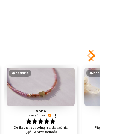
podgląd
podgląd
Anna
Jolanta
zweryfikowano
zweryfikowano
Delikatna, subtelną nic dodać nic
Piękna, delikatna branso
ująć. Bardzo ładna👍️