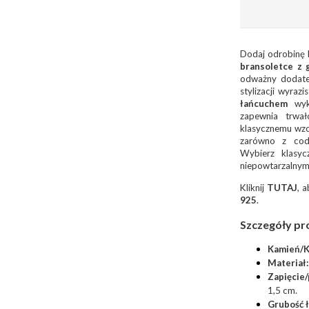
Dodaj odrobinę l
bransoletce z 
odważny dodatek
stylizacji wyraz
łańcuchem
wyko
zapewnia trwał
klasycznemu wzo
zarówno z codz
Wybierz klasy
niepowtarzalnym 
Kliknij
TUTAJ
, 
925
.
Szczegóły pr
Kamień/K
Materiał:
Zapięcie
1,5 cm.
Grubość 