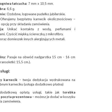
ogniwa łańcucha:
7 mm x 10,5 mm.
bra:
6,6 g.
nie:
Ozdobne, logowane pudełko jubilerskie.
Oferujemy bezpłatny karnecik okolicznościowy –
ę opcję przy składaniu zamówienia.
ja
: Unikać kontaktu z wodą, perfumami i
mi. Czyścić miękką ściereczką z mikrofibry.
 oraz domieszek innych alergizujących metali.
lny:
Pasuje na obwód nadgarstka 15 cm - 16 cm
ransoletki: 15,5 cm.).
ługi:
y karnecik
– twoja dedykacja wydrukowana na
bnym karneciku (usługa dodatkowo płatna)
dodatkową opłatą usługi, takie jak
torebka
y
poczta prezentowa
– możesz je dodać w koszyku
ia zamówienia.