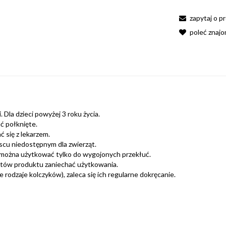
zapytaj o p
poleć znaj
 Dla dzieci powyżej 3 roku życia.
ć połknięte.
 się z lekarzem.
scu niedostępnym dla zwierząt.
można użytkować tylko do wygojonych przekłuć.
ntów produktu zaniechać użytkowania.
rodzaje kolczyków), zaleca się ich regularne dokręcanie.