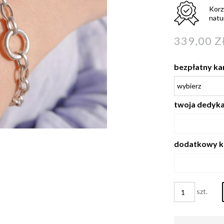
Korz
natu
339,00 Z
bezpłatny ka
twoja dedykac
dodatkowy k
szt.