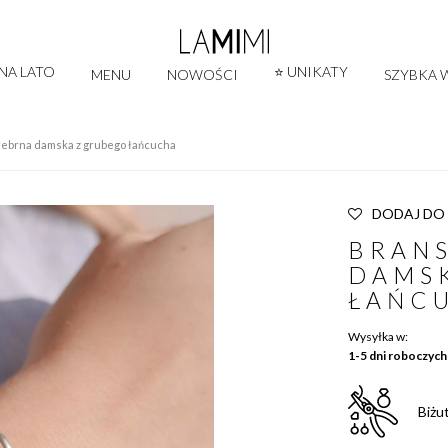
 NA LATO
⭐ UNIKATY
MENU
NOWOŚCI
SZYBKA W
rebrna damska z grubego łańcucha
DODAJ DO
BRAN
DAMS
ŁAŃC
Wysyłka w:
1-5 dni roboczych
Biżu