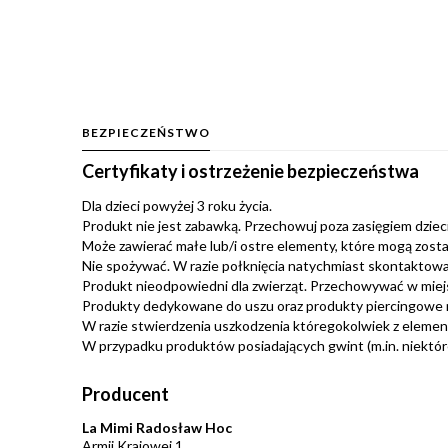
BEZPIECZEŃSTWO
Certyfikaty i ostrzeżenie bezpieczeństwa
Dla dzieci powyżej 3 roku życia.
Produkt nie jest zabawką. Przechowuj poza zasięgiem dzieci.
Może zawierać małe lub/i ostre elementy, które mogą zosta
Nie spożywać. W razie połknięcia natychmiast skontaktować
Produkt nieodpowiedni dla zwierząt. Przechowywać w miej
Produkty dedykowane do uszu oraz produkty piercingowe 
W razie stwierdzenia uszkodzenia któregokolwiek z eleme
W przypadku produktów posiadających gwint (m.in. niektóre 
Producent
La Mimi Radosław Hoc
Armii Krajowej 1