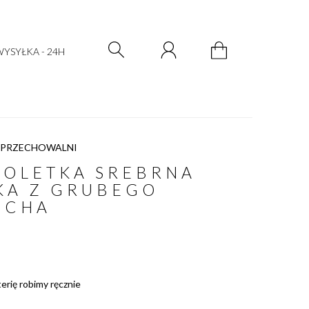
Zarejestruj się
Zaloguj się
YSYŁKA - 24H
 PRZECHOWALNI
SOLETKA SREBRNA
KA Z GRUBEGO
UCHA
terię robimy ręcznie