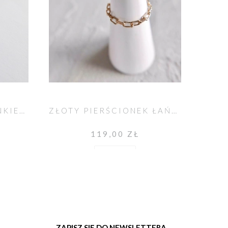
NASZYJNIK SIMPLE ANKIER CHAIN
ZŁOTY PIERŚCIONEK ŁAŃCUSZKOWY
119,00 ZŁ
Do koszyka
ZAPISZ SIĘ DO NEWSLETTERA