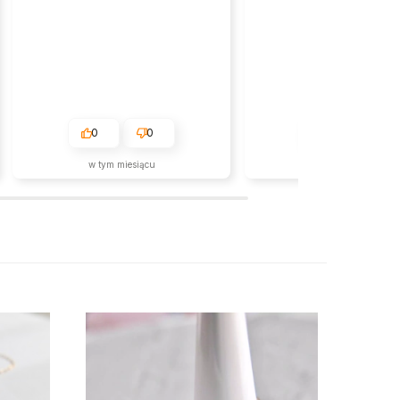
0
0
0
0
w tym miesiącu
w tym tygodniu