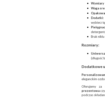
Wymiary 
Waga sre
Opakowa
Dodatki:
wybierz t
Pielęgnac
detergenta
Brak niklu
Rozmiary:
Uniwersa
(długość b
Dodatkowe us
Personalizowan
eleganckim ozdo
Oferujemy za 
prezentowa
cz
podczas składan