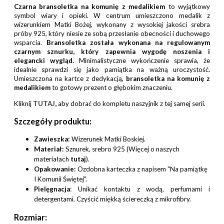
Czarna bransoletka na komunię z medalikiem
to wyjątkowy
symbol wiary i opieki. W centrum umieszczono medalik z
wizerunkiem Matki Bożej, wykonany z wysokiej jakości srebra
próby 925, który niesie ze sobą przesłanie obecności i duchowego
wsparcia.
Bransoletka została wykonana na regulowanym
czarnym sznurku, który zapewnia wygodę noszenia i
elegancki wygląd.
Minimalistyczne wykończenie sprawia, że
idealnie sprawdzi się jako pamiątka na ważną uroczystość.
Umieszczona na kartce z dedykacją,
bransoletka na komunię z
medalikiem
to gotowy prezent o głębokim znaczeniu.
Kliknij
TUTAJ
,
aby dobrać do kompletu naszyjnik z tej samej serii.
Szczegóły produktu:
Zawieszka:
Wizerunek Matki Boskiej.
Materiał:
Sznurek, srebro 925 (Więcej o naszych
materiałach
tutaj
).
Opakowanie:
Ozdobna karteczka z napisem "Na pamiątkę
I Komunii Świętej".
Pielęgnacja
: Unikać kontaktu z wodą, perfumami i
detergentami. Czyścić miękką ściereczką z mikrofibry.
Rozmiar: