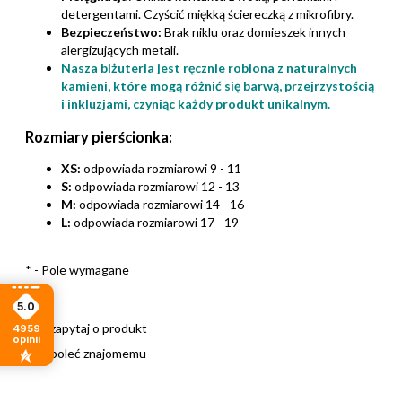
detergentami. Czyścić miękką ściereczką z mikrofibry.
Bezpieczeństwo:
Brak niklu oraz domieszek innych
alergizujących metali.
Nasza biżuteria jest ręcznie robiona z naturalnych
kamieni, które mogą różnić się barwą, przejrzystością
i inkluzjami, czyniąc każdy produkt unikalnym.
Rozmiary pierścionka:
XS:
odpowiada rozmiarowi 9 - 11
S:
odpowiada rozmiarowi 12 - 13
M:
odpowiada rozmiarowi 14 - 16
L:
odpowiada rozmiarowi 17 - 19
*
- Pole wymagane
5.0
zapytaj o produkt
4959
opinii
poleć znajomemu