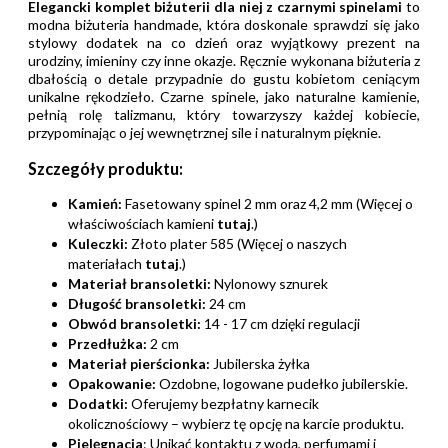
Elegancki komplet biżuterii dla niej z czarnymi spinelami
to
modna biżuteria handmade, która doskonale sprawdzi się jako
stylowy dodatek na co dzień oraz wyjątkowy prezent na
urodziny, imieniny czy inne okazje. Ręcznie wykonana biżuteria z
dbałością o detale przypadnie do gustu kobietom ceniącym
unikalne rękodzieło. Czarne spinele, jako naturalne kamienie,
pełnią rolę talizmanu, który towarzyszy każdej kobiecie,
przypominając o jej wewnętrznej sile i naturalnym pięknie.
Szczegóły produktu:
Kamień:
Fasetowany spinel 2 mm oraz 4,2 mm (Więcej o
właściwościach kamieni
tutaj
.)
Kuleczki:
Złoto plater 585 (Więcej o naszych
materiałach
tutaj
.)
Materiał bransoletki:
Nylonowy sznurek
Długość bransoletki:
24 cm
Obwód bransoletki:
14 - 17 cm dzięki regulacji
Przedłużka:
2 cm
Materiał pierścionka:
Jubilerska żyłka
Opakowanie:
Ozdobne, logowane pudełko jubilerskie.
Dodatki:
Oferujemy bezpłatny karnecik
okolicznościowy – wybierz tę opcję na karcie produktu.
Pielęgnacja
: Unikać kontaktu z wodą, perfumami i