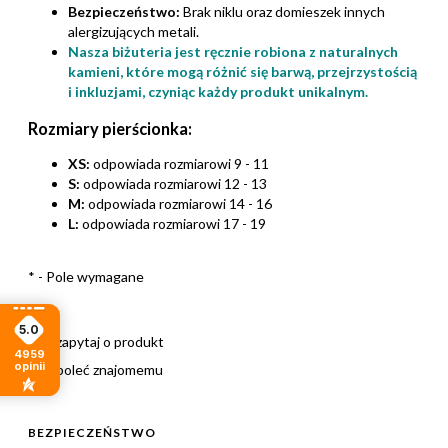
Bezpieczeństwo:
Brak niklu oraz domieszek innych
alergizujących metali.
Nasza biżuteria jest ręcznie robiona z naturalnych
kamieni, które mogą różnić się barwą, przejrzystością
i inkluzjami, czyniąc każdy produkt unikalnym.
Rozmiary pierścionka:
XS:
odpowiada rozmiarowi 9 - 11
S:
odpowiada rozmiarowi 12 - 13
M:
odpowiada rozmiarowi 14 - 16
L:
odpowiada rozmiarowi 17 - 19
*
- Pole wymagane
5.0
zapytaj o produkt
4959
opinii
poleć znajomemu
BEZPIECZEŃSTWO