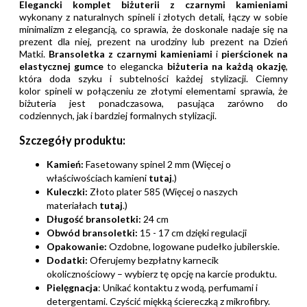
Elegancki komplet biżuterii z czarnymi kamieniami
wykonany z naturalnych spineli i złotych detali, łączy w sobie
minimalizm z elegancją, co sprawia, że doskonale nadaje się na
prezent dla niej, prezent na urodziny lub prezent na Dzień
Matki.
Bransoletka z czarnymi kamieniami
i
pierścionek na
elastycznej gumce
to elegancka
biżuteria na każdą okazję
,
która doda szyku i subtelności każdej stylizacji. Ciemny
kolor spineli w połączeniu ze złotymi elementami sprawia, że
biżuteria jest ponadczasowa, pasująca zarówno do
codziennych, jak i bardziej formalnych stylizacji.
Szczegóły produktu:
Kamień:
Fasetowany spinel 2 mm (Więcej o
właściwościach kamieni
tutaj
.)
Kuleczki:
Złoto plater 585 (Więcej o naszych
materiałach
tutaj
.)
Długość bransoletki:
24 cm
Obwód bransoletki:
15 - 17 cm dzięki regulacji
Opakowanie:
Ozdobne, logowane pudełko jubilerskie.
Dodatki:
Oferujemy bezpłatny karnecik
okolicznościowy – wybierz tę opcję na karcie produktu.
Pielęgnacja
: Unikać kontaktu z wodą, perfumami i
detergentami. Czyścić miękką ściereczką z mikrofibry.