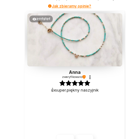
Jak zbieramy opinie?
podgląd
Anna
zweryfikowano
👍️super.piękny naszyjnik