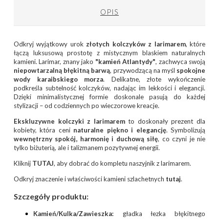
OPIS
Odkryj wyjątkowy urok
złotych kolczyków z larimarem
, które
łączą luksusową prostotę z mistycznym blaskiem naturalnych
kamieni. Larimar, znany jako
"kamień Atlantydy"
, zachwyca swoją
niepowtarzalną błękitną barwą
, przywodzącą na myśl
spokojne
wody karaibskiego morza
. Delikatne, złote wykończenie
podkreśla subtelność kolczyków, nadając im lekkości i elegancji.
Dzięki minimalistycznej formie doskonale pasują do każdej
stylizacji – od codziennych po wieczorowe kreacje.
Ekskluzywne kolczyki z larimarem
to doskonały prezent dla
kobiety, która ceni
naturalne piękno i elegancję
. Symbolizują
wewnętrzny spokój, harmonię i duchową siłę
, co czyni je nie
tylko biżuterią, ale i talizmanem pozytywnej energii.
Kliknij
TUTAJ
, aby dobrać do kompletu naszyjnik z larimarem.
Odkryj znaczenie i właściwości kamieni szlachetnych
tutaj
.
Szczegóły produktu:
Kamień/Kulka/Zawieszka:
gładka łezka błękitnego