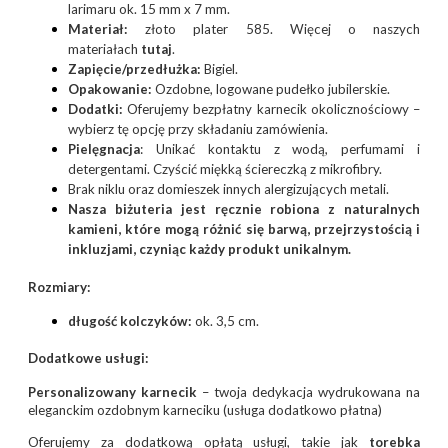
larimaru ok. 15 mm x 7 mm.
Materiał:
złoto plater 585. Więcej o naszych
materiałach
tutaj
.
Zapięcie/przedłużka:
Bigiel.
Opakowanie:
Ozdobne, logowane pudełko jubilerskie.
Dodatki:
Oferujemy bezpłatny karnecik okolicznościowy –
wybierz tę opcję przy składaniu zamówienia.
Pielęgnacja
: Unikać kontaktu z wodą, perfumami i
detergentami. Czyścić miękką ściereczką z mikrofibry.
Brak niklu oraz domieszek innych alergizujących metali.
Nasza biżuteria jest ręcznie robiona z naturalnych
kamieni, które mogą różnić się barwą, przejrzystością i
inkluzjami, czyniąc każdy produkt unikalnym.
Rozmiary:
długość kolczyków:
ok. 3,5 cm.
Dodatkowe usługi:
Personalizowany karnecik
– twoja dedykacja wydrukowana na
eleganckim ozdobnym karneciku (usługa dodatkowo płatna)
Oferujemy za dodatkową opłatą usługi, takie jak
torebka