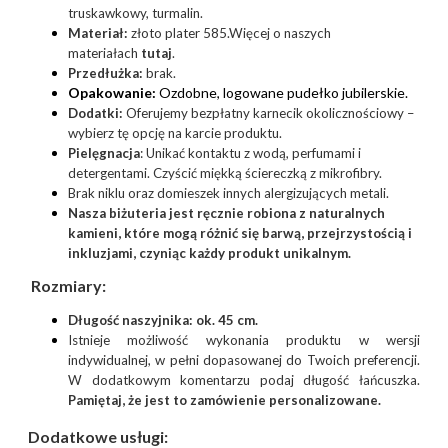
truskawkowy, turmalin.
Materiał:
złoto plater 585.Więcej o naszych
materiałach
tutaj
.
Przedłużka:
brak.
Opakowanie:
Ozdobne, logowane pudełko jubilerskie.
Dodatki:
Oferujemy bezpłatny karnecik okolicznościowy –
wybierz tę opcję na karcie produktu.
Pielęgnacja
: Unikać kontaktu z wodą, perfumami i
detergentami. Czyścić miękką ściereczką z mikrofibry.
Brak niklu oraz domieszek innych alergizujących metali.
Nasza biżuteria jest ręcznie robiona z naturalnych
kamieni, które mogą różnić się barwą, przejrzystością i
inkluzjami, czyniąc każdy produkt unikalnym.
Rozmiary:
Długość naszyjnika: ok. 45 cm.
Istnieje możliwość wykonania produktu w wersji
indywidualnej, w pełni dopasowanej do Twoich preferencji.
W dodatkowym komentarzu podaj długość łańcuszka.
Pamiętaj, że jest to zamówienie personalizowane.
Dodatkowe usługi: