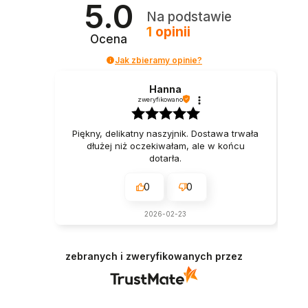
5.0
Na podstawie
1
opinii
Ocena
Jak zbieramy opinie?
Hanna
zweryfikowano
Piękny, delikatny naszyjnik. Dostawa trwała
dłużej niż oczekiwałam, ale w końcu
dotarła.
0
0
2026-02-23
zebranych i zweryfikowanych przez