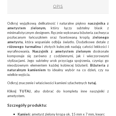
OPIS
Odkryj wyjątkową delikatność i naturalne piękno
naszyjnika z
ametystem zielonym
, który łączy subtelny blask z
minimalistycznym designem. Ręcznie wykonana biżuteria zachwyca
pozłacanym łańcuszkiem oraz fasetowaną kroplą
zielonego
ametystu
, która wspaniale odbija światło. Dodatkowe detale z
różowego turmalinu
i złotych kuleczek nadają całości lekkości i
wyrafinowania.
Naszyjnik z ametystem zielonym
doskonale
komponuje się zarówno z codziennymi, jak i wieczorowymi
stylizacjami. Jego subtelny urok przyciąga spojrzenia, czyniąc go
nieodzownym elementem każdej kobiecej biżuterii.
Biżuteria z
naturalnym kamieniem
to idealny wybór na co dzień, czy na
wielkie wyjścia.
Odkryj znaczenie i właściwości kamieni szlachetnych
tutaj.
Kliknij
TUTAJ
,
aby dobrać do kompletu inne naszyjniki z
ametystem.
Szczegóły produktu:
Kamień:
ametyst zielony kropa ok. 15 mm x 7 mm, kwarc