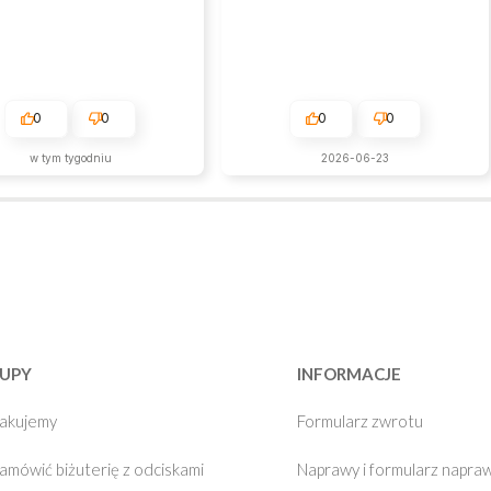
0
0
0
0
w tym tygodniu
2026-06-23
UPY
INFORMACJE
pakujemy
Formularz zwrotu
zamówić biżuterię z odciskami
Naprawy i formularz napra