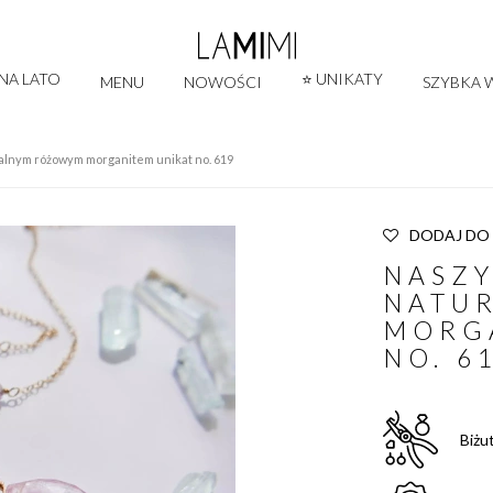
 NA LATO
⭐ UNIKATY
MENU
NOWOŚCI
SZYBKA W
ralnym różowym morganitem unikat no. 619
DODAJ DO
NASZY
NATU
MORG
NO. 6
Biżu