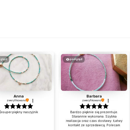
gląd
podgląd
Anna
Barbara
zweryfikowano
zweryfikowano
👍️super.piękny naszyjnik
Bardzo pięknie się prezentuje.
Starannie wykonana. Szybka
realizacja oraz czas dostawy. Łatwy
kontakt ze sprzedawcą. Polecam