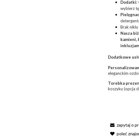
Dodatki:
wybierz tę
Pielęgnac
detergenta
Brak niklu
Nasza biż
kamieni, 
inkluzjam
Dodatkowe usłu
Personalizowan
eleganckim ozdo
Torebka preze
koszyku (opcja 
zapytaj o p
poleć znaj