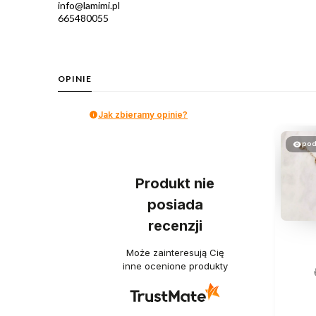
info@lamimi.pl
665480055
OPINIE
Jak zbieramy opinie?
pod
Produkt nie
posiada
recenzji
Może zainteresują Cię
inne ocenione produkty