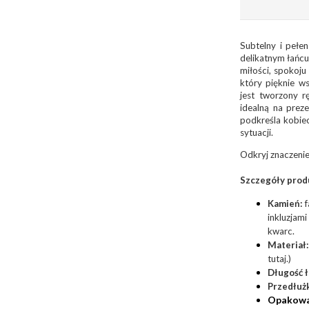
Subtelny i pełe
delikatnym łańc
miłości, spokoju
który pięknie w
jest tworzony r
idealną na preze
podkreśla kobiec
sytuacji.
Odkryj znaczenie
Szczegóły prod
Kamień:
f
inkluzjami
kwarc.
Materiał:
tutaj
.)
Długość 
Przedłuż
Opakowa