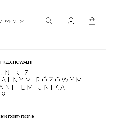
Zarejestruj się
Zaloguj się
YSYŁKA - 24H
 PRZECHOWALNI
JNIK Z
RALNYM RÓŻOWYM
ANITEM UNIKAT
19
terię robimy ręcznie