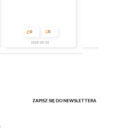
0
0
0
0
2026-05-26
w tym tygodniu
ZAPISZ SIĘ DO NEWSLETTERA
w