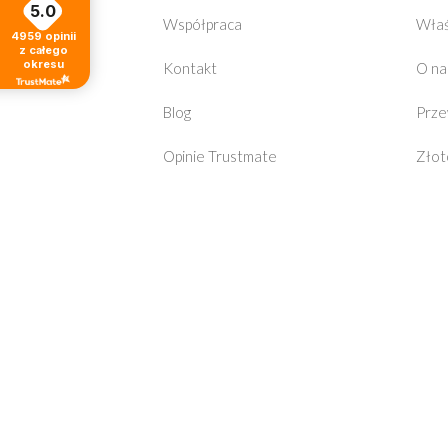
5.0
Współpraca
Właś
4959
opinii
z całego
okresu
Kontakt
O na
Blog
Prze
Opinie Trustmate
Złot