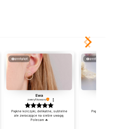
podgląd
podgląd
Ewa
Jolanta
zweryfikowano
zweryfikowano
Piękne kolczyki, delikatne, subtelne
Piękna, delikatna branso
ale zwracające na siebie uwagę.
Polecam 🔥