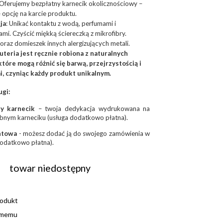
Oferujemy bezpłatny karnecik okolicznościowy –
 opcję na karcie produktu.
ja
: Unikać kontaktu z wodą, perfumami i
mi. Czyścić miękką ściereczką z mikrofibry.
 oraz domieszek innych alergizujących metali.
uteria jest ręcznie robiona z naturalnych
które mogą różnić się barwą, przejrzystością i
i, czyniąc każdy produkt unikalnym.
gi:
y karnecik
– twoja dedykacja wydrukowana na
bnym karneciku (usługa dodatkowo płatna).
ntowa
- możesz dodać ją do swojego zamówienia w
dodatkowo płatna).
towar niedostępny
rodukt
omemu