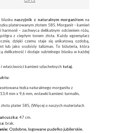
n blasku
naszyjnik z naturalnym morganitem
na
uszku platerowanym złotem 585. Morganit – kamień
 i harmonii – zachwyca delikatnym odcieniem różu,
spółgra z ciepłym tonem złota. Każdy egzemplarz
ęcznie, dzięki czemu staje się unikatową ozdobą,
nt lub jako osobisty talizman. To biżuteria, która
ą delikatność i dodaje subtelnego blasku w każdej
 i właściwości kamieni szlachetnych
tutaj.
uktu:
asetowana łezka naturalmego morganitu z
 13,4 mm x 9,6 mm, wstawki kamieni: turmalin,
złoto plater 585, (Więcej o naszych materiałach
łańcuszka:
47 cm.
ka:
brak.
nie:
Ozdobne, logowane pudełko jubilerskie.