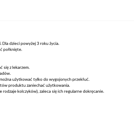
 Dla dzieci powyżej 3 roku życia.
ć połknięte.
 się z lekarzem.
padów.
można użytkować tylko do wygojonych przekłuć.
ntów produktu zaniechać użytkowania.
rodzaje kolczyków), zaleca się ich regularne dokręcanie.