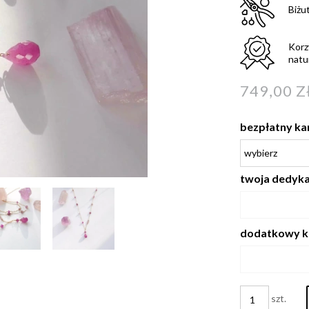
Biżu
Korz
natu
749,00 Z
bezpłatny ka
twoja dedykac
dodatkowy k
szt.