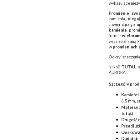
wykazujące niez
Promienie świ
kamienia,
ulegaj
zawierającego 
kamienia
promi
formie
wieloram
wraz ze zmianą k
w
promieniach s
Odkryj znaczenie
Kliknij
TUTAJ
, 
AURORA.
Szczegóły prod
Kamień:
ł
6,5 mm, s
Materiał:
tutaj
.
)
Długość 
Przedłuż
Opakowa
Dodatki: