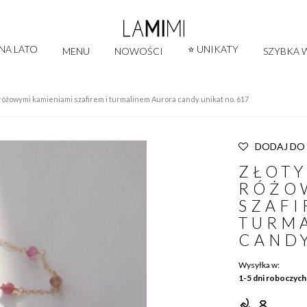
 NA LATO
⭐ UNIKATY
MENU
NOWOŚCI
SZYBKA W
 różowymi kamieniami szafirem i turmalinem Aurora candy unikat no. 617
DODAJ DO
ZŁOTY
RÓŻO
SZAFI
TURM
CANDY
Wysyłka w:
1-5 dni roboczych