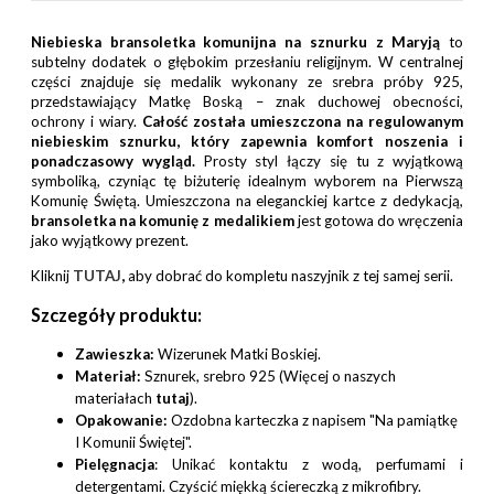
Niebieska bransoletka komunijna na sznurku z Maryją
to
subtelny dodatek o głębokim przesłaniu religijnym. W centralnej
części znajduje się medalik wykonany ze srebra próby 925,
przedstawiający Matkę Boską – znak duchowej obecności,
ochrony i wiary.
Całość została umieszczona na regulowanym
niebieskim sznurku, który zapewnia komfort noszenia i
ponadczasowy wygląd.
Prosty styl łączy się tu z wyjątkową
symboliką, czyniąc tę biżuterię idealnym wyborem na Pierwszą
Komunię Świętą. Umieszczona na eleganckiej kartce z dedykacją,
bransoletka na komunię z medalikiem
jest gotowa do wręczenia
jako wyjątkowy prezent.
Kliknij
TUTAJ
,
aby dobrać do kompletu naszyjnik z tej samej serii.
Szczegóły produktu:
Zawieszka:
Wizerunek Matki Boskiej.
Materiał:
Sznurek, srebro 925 (Więcej o naszych
materiałach
tutaj
).
Opakowanie:
Ozdobna karteczka z napisem "Na pamiątkę
I Komunii Świętej".
Pielęgnacja
: Unikać kontaktu z wodą, perfumami i
detergentami. Czyścić miękką ściereczką z mikrofibry.