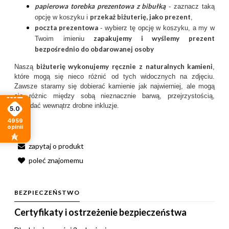
papierowa torebka prezentowa z bibułką
- zaznacz taką
przekaż biżuterię, jako prezent
opcję w koszyku i
,
poczta prezentow
a
- wybierz tę opcję w koszyku, a my w
zapakujemy i wyślemy prezent
Twoim imieniu
bezpośrednio do obdarowanej osoby
biżuterię wykonujemy ręcznie
z
naturalnych kamieni
Naszą
,
które mogą się nieco różnić od tych widocznych na zdjęciu.
Zawsze staramy się dobierać kamienie jak najwierniej, ale mogą
się różnic między sobą nieznacznie barwą, przejrzystością,
posiadać wewnątrz drobne inkluzje.
5.0
4959
opinii
zapytaj o produkt
poleć znajomemu
BEZPIECZEŃSTWO
Certyfikaty i ostrzeżenie bezpieczeństwa