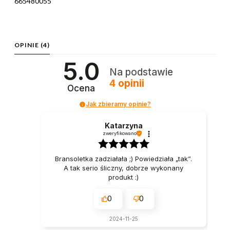
665480055
OPINIE
(4)
5.0
Na podstawie
4
opinii
Ocena
Jak zbieramy opinie?
Katarzyna
zweryfikowano
Bransoletka zadziałała ;) Powiedziała „tak”.
A tak serio śliczny, dobrze wykonany
produkt :)
0
0
2024-11-25