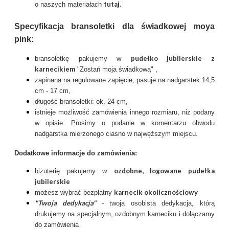
tutaj
.
o naszych materiałach
Specyfikacja bransoletki dla świadkowej moya
pink:
pudełko jubilerskie z
bransoletkę pakujemy w
karnecikiem
"Zostań moja świadkową" ,
zapinana na regulowane zapięcie, pasuje na nadgarstek 14,5
cm - 17 cm,
długość bransoletki: ok. 24 cm,
istnieje możliwość zamówienia innego rozmiaru, niż podany
w opisie. Prosimy o podanie w komentarzu obwodu
nadgarstka mierzonego ciasno w najwęższym miejscu.
Dodatkowe informacje do zamówienia:
ozdobne, logowane pudełka
biżuterię pakujemy w
jubilerskie
karnecik okolicznościowy
możesz wybrać bezpłatny
"Twoja dedykacja"
-
twoja osobista dedykacja, którą
drukujemy na specjalnym, ozdobnym karneciku i dołączamy
do zamówienia