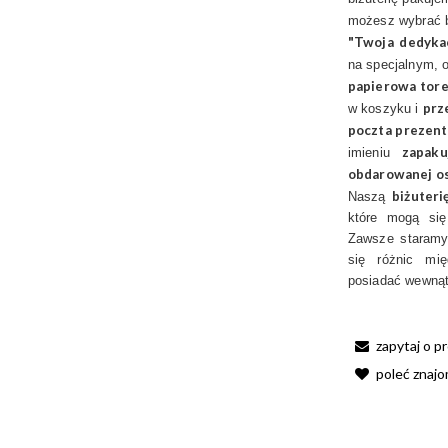
możesz wybrać 
"Twoja dedyka
na specjalnym, 
papierowa tore
prz
w koszyku i
poczta prezen
zapak
imieniu
obdarowanej o
biżuter
Naszą
które mogą się
Zawsze staramy 
się różnic mię
posiadać wewnątr
zapytaj o p
poleć znaj