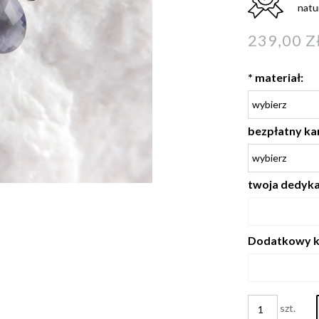
natu
239,00 Z
*
materiał:
bezpłatny ka
twoja dedykac
Dodatkowy k
szt.