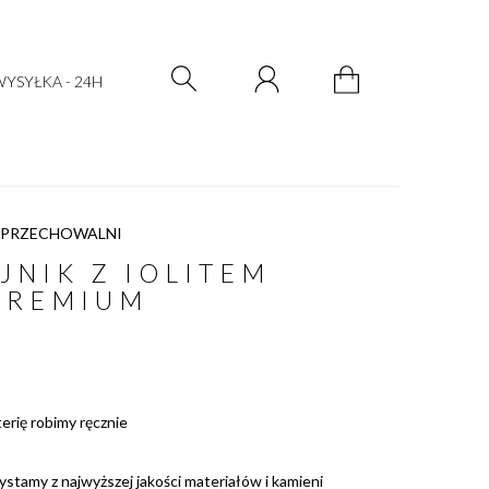
Zarejestruj się
Zaloguj się
YSYŁKA - 24H
 PRZECHOWALNI
JNIK Z IOLITEM
PREMIUM
terię robimy ręcznie
ystamy z najwyższej jakości materiałów i kamieni