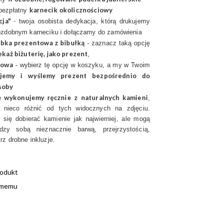
karnecik okolicznościowy
bezpłatny
cja"
-
twoja osobista dedykacja, którą drukujemy
ozdobnym karneciku i dołączamy do zamówienia
bka prezentowa z bibułką
- zaznacz taką opcję
ekaż biżuterię, jako prezent
,
tow
a
- wybierz tę opcję w koszyku, a my w Twoim
ujemy i wyślemy prezent bezpośrednio do
soby
ię wykonujemy ręcznie
z
naturalnych kamieni
,
 nieco różnić od tych widocznych na zdjęciu.
się dobierać kamienie jak najwierniej, ale mogą
dzy sobą nieznacznie barwą, przejrzystością,
z drobne inkluzje.
rodukt
omemu