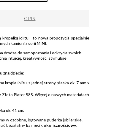
OPIS
ą kropelką iolitu - to nowa propozycja specjalnie
ych kamieni z serii MINI.
 na drodze do samopoznania i odkrycia swoich
nia intuicję, kreatywność, stymuluje
u znajdziecie:
a kropla iolitu, z jednej strony płaska ok. 7 mm x
: Złoto Plater 585. Więcej o naszych materiałach
ka ok. 41 cm.
emy w ozdobne, logowane pudełka jubilerskie.
rać bezpłatny
karnecik okolicznościowy
.