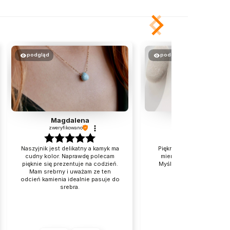
podgląd
podgląd
Magdalena
Marta
zweryfikowano
zweryfikowano
Naszyjnik jest delikatny a kamyk ma
Piękny naszyjnik, kamień
cudny kolor. Naprawdę polecam
mieni się w naturalnym św
pięknie się prezentuje na codzień.
Myślę jedynie, że dobrze
Mam srebrny i uważam ze ten
miał przedłużkę.
odcień kamienia idealnie pasuje do
srebra.