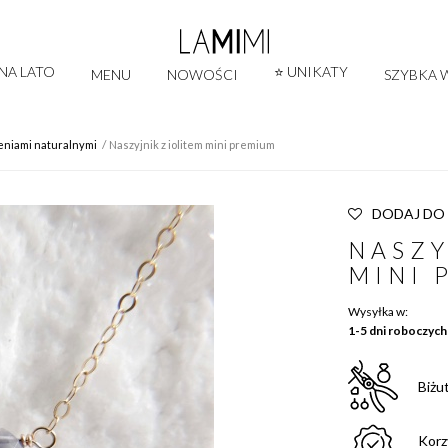
 NA LATO
⭐ UNIKATY
MENU
NOWOŚCI
SZYBKA W
ieniami naturalnymi
Naszyjnik z iolitem mini premium
DODAJ DO
NASZY
MINI 
Wysyłka w:
1-5 dni roboczych
Biżu
Korz