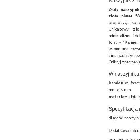
Naszyjnik z i
Złoty naszyjni
złota plater 58
propozycja spec
Unikatowy
zł
minimalizmu i de
Iolit
- "Kamień w
wspomaga rozwój
zmianach życio
Odkryj znaczenie
W naszyjniku 
kamienie:
faset
mm x 5 mm
materiał:
złoto 
Specyfikacja 
długość naszyjni
Dodatkowe infor
biżuterię pakuj