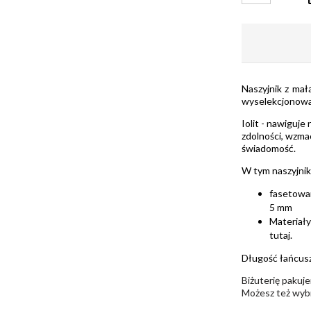
Naszyjnik z mał
wyselekcjonowan
Iolit - nawiguje
zdolności, wzmac
świadomość.
W tym naszyjnik
fasetowan
5 mm
Materiały
tutaj
.
Długość łańcusz
Biżuterię pakuj
Możesz też wyb