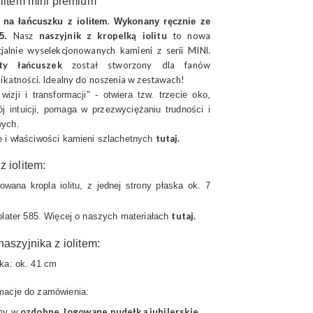
olitem mini premium
.
k na łańcuszku z iolitem
Wykonany ręcznie ze
Nasz
naszyjnik z kropelką iolitu
to nowa
5.
jalnie wyselekcjonowanych kamieni z serii MINl.
oty łańcuszek
został stworzony dla fanów
likatności. Idealny do noszenia w zestawach!
izji i transformacji" - otwiera tzw. trzecie oko,
 intuicji, pomaga w przezwyciężaniu trudności i
wych.
tutaj.
 i właściwości kamieni szlachetnych
z iolitem:
owana kropla iolitu, z jednej strony płaska ok. 7
tutaj
.
plater 585. Więcej o naszych materiałach
naszyjnika z iolitem:
ka: ok. 41 cm
macje do zamówienia:
ozdobne, logowane pudełka jubilerskie
emy w