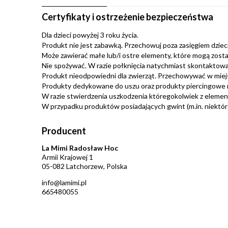
Certyfikaty i ostrzeżenie bezpieczeństwa
Dla dzieci powyżej 3 roku życia.
Produkt nie jest zabawką. Przechowuj poza zasięgiem dzieci.
Może zawierać małe lub/i ostre elementy, które mogą zosta
Nie spożywać. W razie połknięcia natychmiast skontaktować
Produkt nieodpowiedni dla zwierząt. Przechowywać w miej
Produkty dedykowane do uszu oraz produkty piercingowe 
W razie stwierdzenia uszkodzenia któregokolwiek z eleme
W przypadku produktów posiadających gwint (m.in. niektóre 
Producent
La Mimi Radosław Hoc
Armii Krajowej 1
05-082 Latchorzew, Polska
info@lamimi.pl
665480055