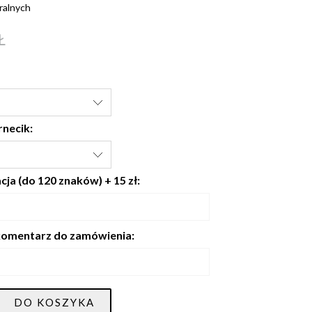
ralnych
Ł
rnecik:
ja (do 120 znaków) + 15 zł:
omentarz do zamówienia:
DO KOSZYKA