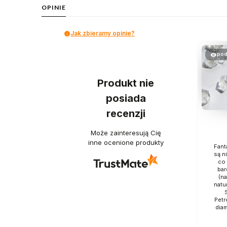
OPINIE
Jak zbieramy opinie?
pod
Produkt nie
posiada
recenzji
Może zainteresują Cię
inne ocenione produkty
Fant
są n
co 
bar
(n
natu
S
Petr
dia