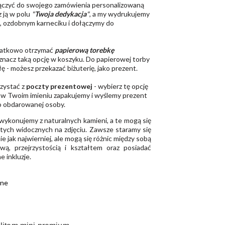
łączyć do swojego zamówienia personalizowaną
z ją w polu
"
Twoja dedykacja
"
, a my wydrukujemy
m, ozdobnym karneciku i dołączymy do
odatkowo otrzymać
papierową torebkę
znacz taką opcję w koszyku. Do papierowej torby
 - możesz przekazać biżuterię, jako prezent.
zystać z
poczty prezentowej
- wybierz tę opcję
 w Twoim imieniu zapakujemy i wyślemy prezent
o obdarowanej osoby.
 wykonujemy z naturalnych kamieni, a te mogą się
 tych widocznych na zdjęciu. Zawsze staramy się
e jak najwierniej, ale mogą się różnic między sobą
rwą, przejrzystością i kształtem oraz posiadać
 inkluzje.
ane