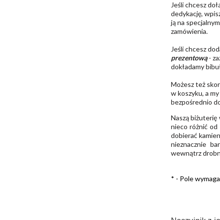
Jeśli chcesz do
dedykację, wpis
ją na specjalny
zamówienia.
Jeśli chcesz d
prezentową
- za
dokładamy bibułę
Możesz też skor
w koszyku, a my
bezpośrednio d
Naszą biżuterię
nieco różnić od
dobierać kamieni
nieznacznie ba
wewnątrz drobne
*
- Pole wymag