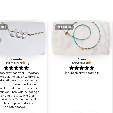
gląd
podgląd
Kamila
Anna
zweryfikowano
zweryfikowano
astyczny naszyjnik, kryształy
👍️super.piękny naszyjnik
ieregularne tak jak w ofercie,
dodatkowo dodaje szyku -
dziej efektowne niż koraliki
awet te wykonane z kamieni
ralnych). Kto kojarzy scenę z
ex and the City, w której
ovsky daje Carrie naszyjnik z
mentami, zapewne dostrzeże
podobieństwo :)