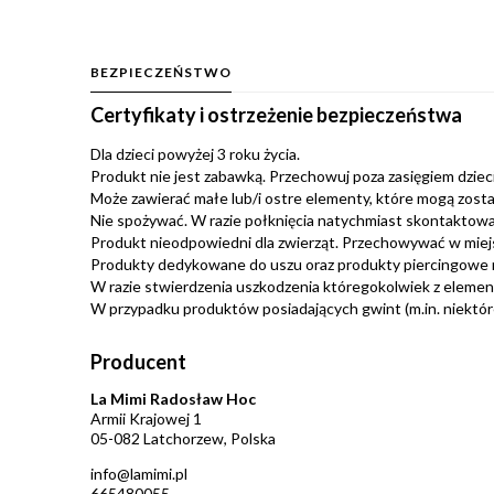
BEZPIECZEŃSTWO
Certyfikaty i ostrzeżenie bezpieczeństwa
Dla dzieci powyżej 3 roku życia.
Produkt nie jest zabawką. Przechowuj poza zasięgiem dzieci.
Może zawierać małe lub/i ostre elementy, które mogą zosta
Nie spożywać. W razie połknięcia natychmiast skontaktować
Produkt nieodpowiedni dla zwierząt. Przechowywać w miej
Produkty dedykowane do uszu oraz produkty piercingowe 
W razie stwierdzenia uszkodzenia któregokolwiek z eleme
W przypadku produktów posiadających gwint (m.in. niektóre 
Producent
La Mimi Radosław Hoc
Armii Krajowej 1
05-082 Latchorzew, Polska
info@lamimi.pl
665480055