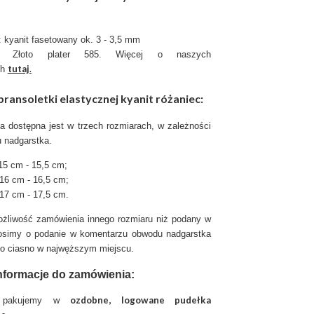
: kyanit fasetowany ok. 3 - 3,5 mm
Złoto plater 585. Więcej o naszych
tutaj
.
ch
bransoletki elastycznej kyanit różaniec:
ka dostępna jest w trzech rozmiarach, w zależności
 nadgarstka.
15 cm - 15,5 cm;
16 cm - 16,5 cm;
17 cm - 17,5 cm.
możliwość zamówienia innego rozmiaru niż podany w
rosimy o podanie w komentarzu obwodu nadgarstka
o ciasno w najwęższym miejscu.
nformacje do zamówienia:
ozdobne, logowane pudełka
ię pakujemy w