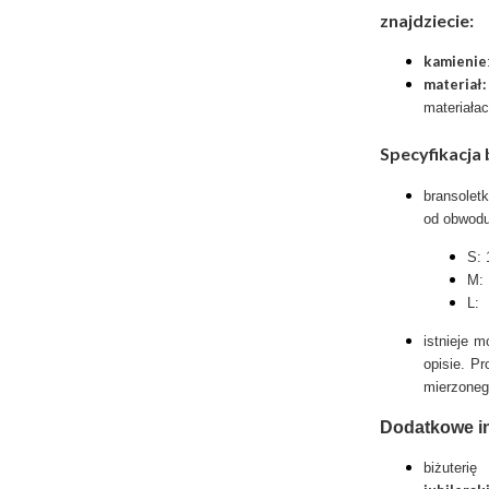
znajdziecie:
kamienie
materiał:
materiała
Specyfikacja 
bransolet
od obwodu
S: 
M: 
L: 
istnieje 
opisie. P
mierzoneg
Dodatkowe i
biżuter