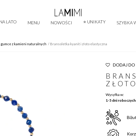
 NA LATO
⭐ UNIKATY
MENU
NOWOŚCI
SZYBKA W
a gumce z kamieni naturalnych
Bransoletka kyanit i złoto elastyczna
DODAJ DO
BRANS
ZŁOTO
Wysyłka w:
1-5 dni roboczych
Biżu
Korz