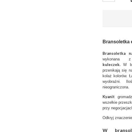
Bransoletka 
Bransoletka n
wykonana z
kuleczek.
W br
przenikają się 
kolaż kolorów. Ł
wyobraźni. I
nieograniczona.
Kyanit
gromadzi
wszelkie przesz
przy negocjacja
Odkryj znaczenie
W bransole