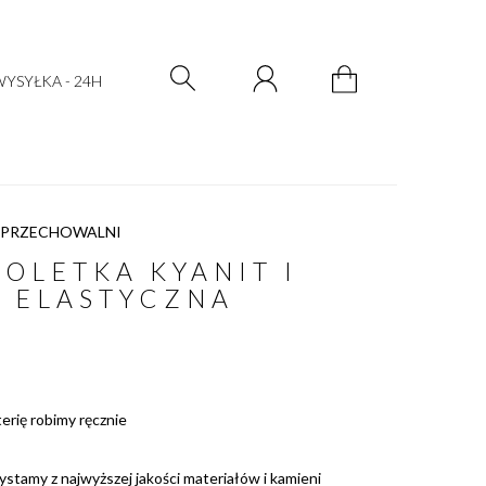
Zarejestruj się
Zaloguj się
YSYŁKA - 24H
 PRZECHOWALNI
OLETKA KYANIT I
 ELASTYCZNA
terię robimy ręcznie
ystamy z najwyższej jakości materiałów i kamieni