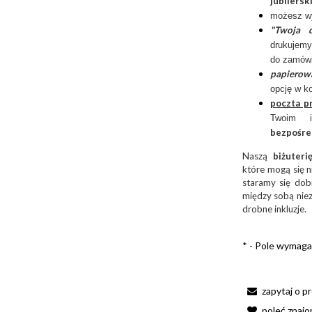
jubilersk
możesz w
"Twoja d
drukujemy
do zamów
papierow
opcję w k
poczta p
Twoim 
bezpośre
Naszą
biżuter
które mogą się n
staramy się dobi
między sobą niez
drobne inkluzje.
*
- Pole wymag
zapytaj o p
poleć znaj