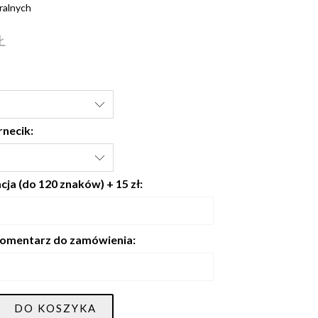
ralnych
Ł
rnecik:
ja (do 120 znaków) + 15 zł:
omentarz do zamówienia:
DO KOSZYKA