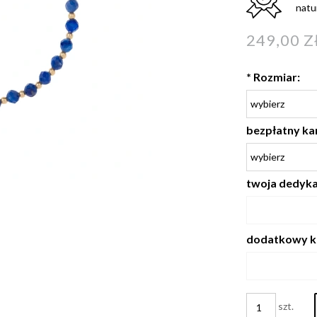
natu
249,00 Z
*
Rozmiar:
bezpłatny ka
twoja dedykac
dodatkowy k
szt.