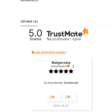
OPINIE
(1)
5.0
Ocena
Na podstawie
1
opinii
Jak zbieramy opinie?
Małgorzata
zweryfikowano
Ocena klienta:
Doskonale
0
0
2024-02-27