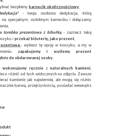
ie
,
karnecik okolicznościowy
,
ybrać bezpłatny
edykacja"
-
twoja osobista dedykacja, którą
 na specjalnym, ozdobnym karneciku i dołączamy
ienia,
a torebka prezentowa z bibułką
- zaznacz taką
przekaż biżuterię, jako prezent
oszyku i
,
rezentow
a
- wybierz tę opcję w koszyku, a my w
zapakujemy i wyślemy prezent
imieniu
dnio do obdarowanej osoby
.
ię wykonujemy ręcznie
z
naturalnych kamieni
,
ieco różnić od tych widocznych na zdjęciu. Zawsze
erać kamienie jak najwierniej, ale mogą się różnic
nacznie barwą, przejrzystością, posiadać wewnątrz
ane
rodukt
omemu