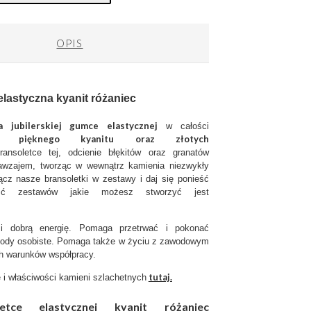
OPIS
elastyczna kyanit różaniec
a jubilerskiej gumce elastycznej
w całości
pięknego kyanitu oraz złotych
ansoletce tej, odcienie błękitów oraz granatów
nawzajem, tworząc w wewnątrz kamienia niezwykły
ącz nasze bransoletki w zestawy i daj się ponieść
lość zestawów jakie możesz stworzyć jest
 dobrą energię. Pomaga przetrwać i pokonać
kody osobiste. Pomaga także w życiu z zawodowym
ch warunków współpracy.
tutaj.
 i właściwości kamieni szlachetnych
tce elastycznej kyanit różaniec