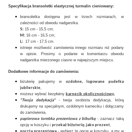
Specyfikacja bransoletki elastycznej turmalin cieniowany:
bransoletka dostępna jest w trzech rozmiarach, w
zależności od obwodu nadgarstka.
S:
15 cm - 15,5 cm;
M:
16 cm - 16,5 cm;
L:
17 cm - 17,5 cm.
istnieje możliwość zamówienia innego rozmiaru niż podany
w opisie. Prosimy o podanie w komentarzu obwodu
nadgarstka mierzonego ciasno w najwęższym miejscu.
Dodatkowe informacje do zamówienia:
ozdobne, logowane pudełka
biżuterię pakujemy w
jubilerskie
,
karnecik okolicznościowy
,
możesz wybrać bezpłatny
"Twoja dedykacja"
-
twoja osobista dedykacja, którą
drukujemy na specjalnym, ozdobnym karneciku i dołączamy
do zamówienia,
papierowa torebka prezentowa z bibułką
- zaznacz taką
przekaż biżuterię, jako prezent
opcję w koszyku i
,
poczta prezentow
a
- wybierz tę opcję w koszyku, a my w