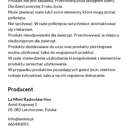
Produkt nie jest zabawką. Przechowuj poza zasięgiem dzieci.
Dla dzieci powyżej 3 roku życia.
Może zawierać małe lub/i ostre elementy, które mogą zostać
połknięte.
Nie spożywać. W razie połknięcia natychmiast skontaktować
się z lekarzem.
Produkt nieodpowiedni dla zwierząt. Przechowywać w miejscu
niedostępnym dla zwierząt.
Produkty dedykowane do uszu oraz produkty piercingowe
można użytkować tylko do wygojonych przekłuć.
W razie stwierdzenia uszkodzenia któregokolwiek z elementów
produktu zaniechać użytkowania.
W przypadku produktów posiadających gwint (m.in. niektóre
rodzaje kolczyków), zaleca się ich regularne dokręcanie.
Producent
La Mimi Radosław Hoc
Armii Krajowej 1
05-082 Latchorzew, Polska
info@lamimi.pl
665480055