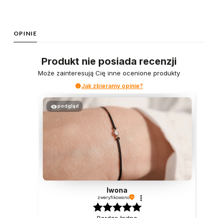
OPINIE
Produkt nie posiada recenzji
Może zainteresują Cię inne ocenione produkty
Jak zbieramy opinie?
podgląd
Iwona
zweryfikowano
Bardzo ładna