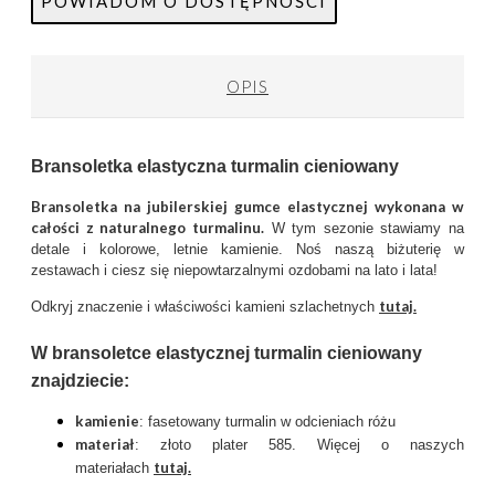
POWIADOM O DOSTĘPNOŚCI
OPIS
Bransoletka elastyczna turmalin cieniowany
Bransoletka na jubilerskiej gumce elastycznej wykonana w
całości z naturalnego turmalinu.
W tym sezonie stawiamy na
detale i kolorowe, letnie kamienie. Noś naszą biżuterię w
zestawach i ciesz się niepowtarzalnymi ozdobami na lato i lata!
tutaj.
Odkryj znaczenie i właściwości kamieni szlachetnych
W bransoletce elastycznej turmalin cieniowany
znajdziecie:
kamienie
: fasetowany turmalin w odcieniach różu
materiał
: złoto plater 585. Więcej o naszych
tutaj
.
materiałach