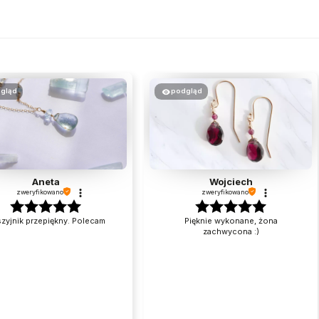
gląd
podgląd
Aneta
Wojciech
zweryfikowano
zweryfikowano
zyjnik przepiękny. Polecam
Pięknie wykonane, żona
zachwycona :)