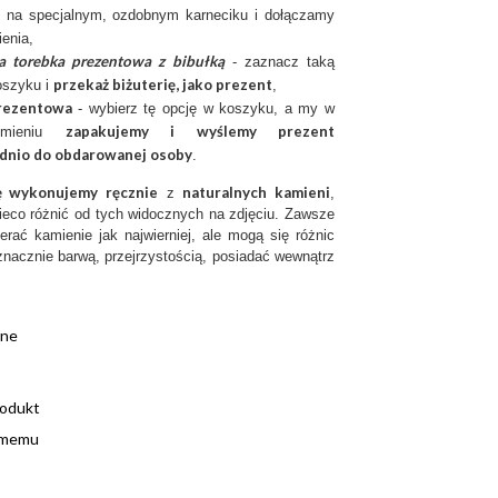
 na specjalnym, ozdobnym karneciku i dołączamy
ienia,
a torebka prezentowa z bibułką
- zaznacz taką
przekaż biżuterię, jako prezent
oszyku i
,
rezentow
a
- wybierz tę opcję w koszyku, a my w
zapakujemy i wyślemy prezent
imieniu
dnio do obdarowanej osoby
.
ię wykonujemy ręcznie
naturalnych kamieni
z
,
ieco różnić od tych widocznych na zdjęciu. Zawsze
erać kamienie jak najwierniej, ale mogą się różnic
nacznie barwą, przejrzystością, posiadać wewnątrz
ane
rodukt
omemu