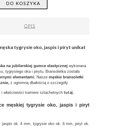
DO KOSZYKA
OPIS
ęska tygrysie oko, jaspis i piryt unikat
ka na jubilerskiej gumce elastycznej
wykonana
.
su, tygrysiego oka i pirytu
Bransoletka została
brnymi elementami.
Nasze
męskie bransoletki
znie,
z ogromną dbałością o szczegóły.
tutaj.
 i właściwości kamieni szlachetnych
e męskiej tygrysie oko, jaspis i piryt
: jaspis ok. 4 mm, tygrysie oko ok. 6 mm, piryt ok.