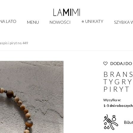
 NA LATO
⭐ UNIKATY
MENU
NOWOŚCI
SZYBKA W
spis i piryt no. 449
DODAJ DO
BRAN
TYGRY
PIRYT
Wysyłka w:
1-5 dni roboczych
Biżu