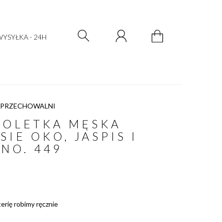
Zarejestruj się
Zaloguj się
YSYŁKA - 24H
 PRZECHOWALNI
SOLETKA MĘSKA
SIE OKO, JASPIS I
 NO. 449
terię robimy ręcznie