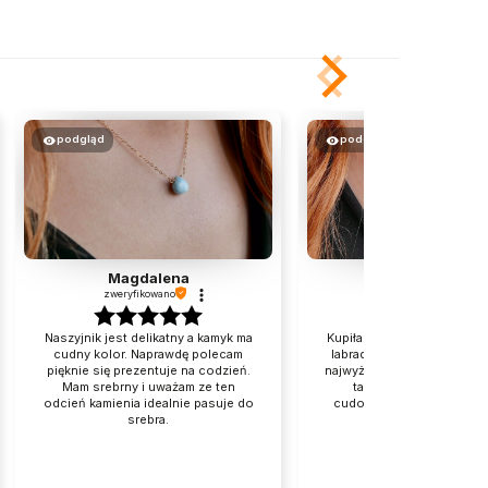
podgląd
podgląd
Magdalena
Ewa
zweryfikowano
zweryfikowano
Naszyjnik jest delikatny a kamyk ma
Kupiłam przepiękny mini na
cudny kolor. Naprawdę polecam
labradorytem. Jakość wyk
pięknie się prezentuje na codzień.
najwyższa, subtelność i de
Mam srebrny i uważam ze ten
taka jak lubię. Zapako
odcień kamienia idealnie pasuje do
cudownie. Po prostu małe
srebra.
sztuki.