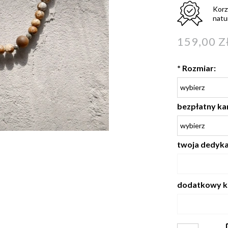
Korz
natu
159,00 Z
*
Rozmiar:
bezpłatny ka
twoja dedykac
dodatkowy k