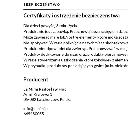
BEZPIECZEŃSTWO
Certyfikaty i ostrzeżenie bezpieczeństwa
Dla dzieci powyżej 3 roku życia.
Produkt nie jest zabawką. Przechowuj poza zasięgiem dzieci.
Może zawierać małe lub/i ostre elementy, które mogą zosta
Nie spożywać. W razie połknięcia natychmiast skontaktować
Produkt nieodpowiedni dla zwierząt. Przechowywać w miej
Produkty dedykowane do uszu oraz produkty piercingowe 
W razie stwierdzenia uszkodzenia któregokolwiek z eleme
W przypadku produktów posiadających gwint (m.in. niektóre 
Producent
La Mimi Radosław Hoc
Armii Krajowej 1
05-082 Latchorzew, Polska
info@lamimi.pl
665480055