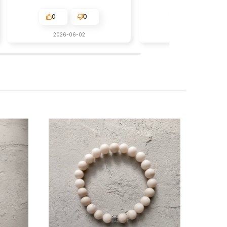
0
0
0
0
2026-06-02
w tym miesiącu