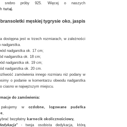
: srebro próby 925. Więcej o naszych
tutaj
.
ch
bransoletki męskiej tygrysie oko, jaspis
ka dostępna jest w trzech rozmiarach, w zależności
 nadgarstka.
ód nadgarstka ok. 17 cm;
d nadgarstka ok. 18 cm;
ód nadgarstka ok. 19 cm;
d nadgarstka ok. 20 cm.
możliwość zamówienia innego rozmiaru niż podany w
rosimy o podanie w komentarzu obwodu nadgarstka
o ciasno w najwęższym miejscu.
rmacje do zamówienia:
ozdobne, logowane pudełka
ię pakujemy w
ie
,
karnecik okolicznościowy
,
ybrać bezpłatny
edykacja"
-
twoja osobista dedykacja, którą