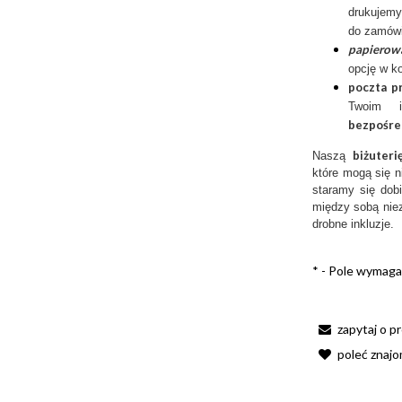
drukujemy
do zamów
papierow
opcję w k
poczta p
Twoim 
bezpośre
biżuter
Naszą
które mogą się n
staramy się dobi
między sobą niez
drobne inkluzje.
*
- Pole wymag
zapytaj o p
poleć znaj