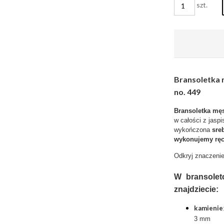
szt.
Bransoletka m
no. 449
Bransoletka męs
w całości z jaspi
wykończona
sre
wykonujemy ręc
Odkryj znaczenie
W bransoletc
znajdziecie:
kamienie
3 mm