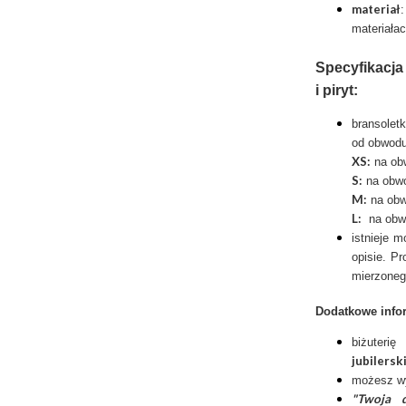
materiał
materiała
Specyfikacja 
i piryt:
bransolet
od obwodu
XS:
na obw
S:
na obwó
M:
na obw
L:
na obwó
istnieje 
opisie. P
mierzoneg
Dodatkowe info
biżuter
jubilersk
możesz w
"Twoja d