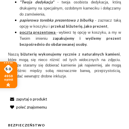
"Twoja dedykacja"
-
twoja osobista dedykacja, którą
drukujemy na specjalnym, ozdobnym karneciku i dołączamy
do zamówienia,
papierowa torebka prezentowa z bibułką
- zaznacz taką
przekaż biżuterię, jako prezent
opcję w koszyku i
,
poczta prezentow
a
- wybierz tę opcję w koszyku, a my w
zapakujemy i wyślemy prezent
Twoim imieniu
bezpośrednio do obdarowanej osoby.
biżuterię wykonujemy ręcznie
z
naturalnych kamieni
Naszą
,
które mogą się nieco różnić od tych widocznych na zdjęciu.
Zawsze staramy się dobierać kamienie jak najwierniej, ale mogą
5.0
się różnic między sobą nieznacznie barwą, przejrzystością,
4959
posiadać wewnątrz drobne inkluzje.
opinii
zapytaj o produkt
poleć znajomemu
BEZPIECZEŃSTWO