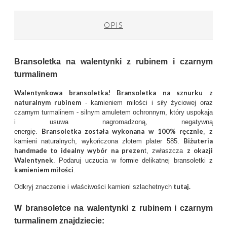
OPIS
Bransoletka na walentynki z rubinem i czarnym
turmalinem
Walentynkowa bransoletka! Bransoletka na sznurku z
naturalnym rubinem
- kamieniem miłości i siły życiowej oraz
czarnym turmalinem - silnym amuletem ochronnym, który uspokaja
i usuwa nagromadzoną, negatywną
Bransoletka została wykonana w 100% ręcznie
energię.
, z
Biżuteria
kamieni naturalnych, wykończona złotem plater 585.
handmade to idealny wybór na prezen
z okazji
t, zwłaszcza
Walentynek
. Podaruj uczucia w formie delikatnej bransoletki z
kamieniem miłości
.
tutaj.
Odkryj znaczenie i właściwości kamieni szlachetnych
W bransoletce na walentynki z rubinem i czarnym
turmalinem znajdziecie: