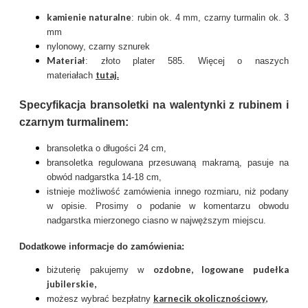
kamienie naturalne
: rubin ok. 4 mm, czarny turmalin ok. 3
mm
nylonowy, czarny sznurek
Materiał
: złoto plater 585. Więcej o naszych
tutaj.
materiałach
Specyfikacja bransoletki na walentynki z rubinem i
czarnym turmalinem:
bransoletka o długości 24 cm,
bransoletka regulowana przesuwaną makramą, pasuje na
obwód nadgarstka 14-18 cm,
istnieje możliwość zamówienia innego rozmiaru, niż podany
w opisie. Prosimy o podanie w komentarzu obwodu
nadgarstka mierzonego ciasno w najwęższym miejscu.
Dodatkowe informacje do zamówienia:
ozdobne, logowane pudełka
biżuterię pakujemy w
jubilerskie,
karnecik okolicznościowy
,
możesz wybrać bezpłatny