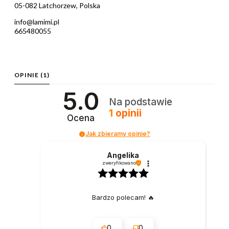
05-082 Latchorzew, Polska
info@lamimi.pl
665480055
OPINIE
(1)
5.0
Na podstawie
1
opinii
Ocena
Jak zbieramy opinie?
Angelika
zweryfikowano
Bardzo polecam! 🔥
0
0