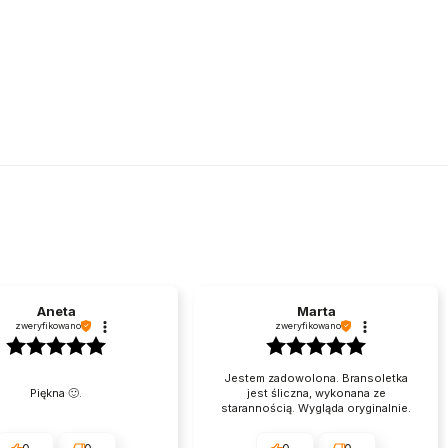
Aneta
Marta
zweryfikowano
zweryfikowano
Jestem zadowolona. Bransoletka
Piękna 🙂.
jest śliczna, wykonana ze
starannością. Wygląda oryginalnie.