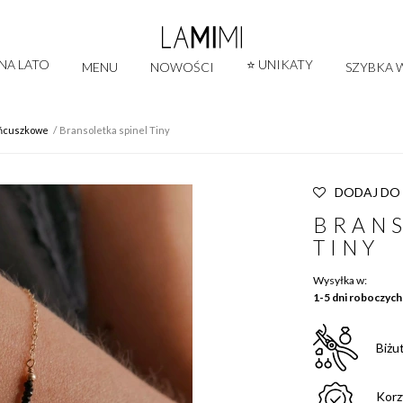
 NA LATO
⭐ UNIKATY
MENU
NOWOŚCI
SZYBKA W
ańcuszkowe
Bransoletka spinel Tiny
DODAJ DO
BRANS
TINY
Wysyłka w:
1-5 dni roboczych
Biżu
Korz