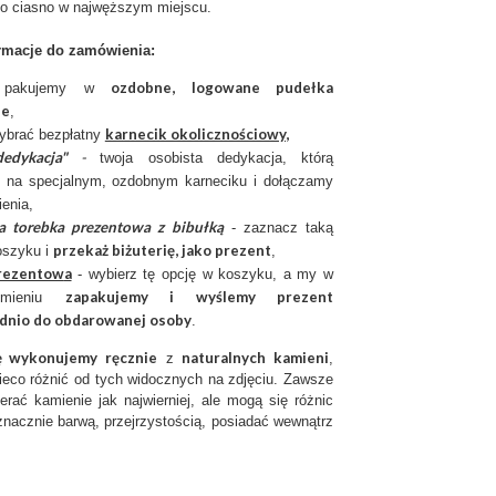
o ciasno w najwęższym miejscu.
rmacje do zamówienia:
ozdobne, logowane pudełka
ię pakujemy w
ie
,
karnecik okolicznościowy
,
ybrać bezpłatny
edykacja"
-
twoja osobista dedykacja, którą
 na specjalnym, ozdobnym karneciku i dołączamy
ienia,
a torebka prezentowa z bibułką
- zaznacz taką
przekaż biżuterię, jako prezent
oszyku i
,
rezentow
a
- wybierz tę opcję w koszyku, a my w
zapakujemy i wyślemy prezent
imieniu
dnio do obdarowanej osoby
.
ię wykonujemy ręcznie
naturalnych kamieni
z
,
ieco różnić od tych widocznych na zdjęciu. Zawsze
erać kamienie jak najwierniej, ale mogą się różnic
nacznie barwą, przejrzystością, posiadać wewnątrz