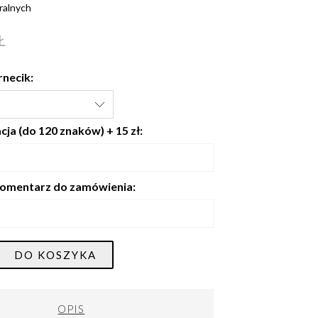
ralnych
Ł
rnecik:
ja (do 120 znaków) + 15 zł:
omentarz do zamówienia:
DO KOSZYKA
OPIS