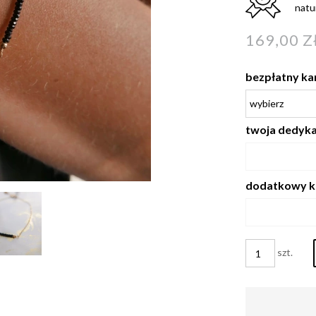
natu
169,00 Z
bezpłatny ka
twoja dedykac
dodatkowy k
szt.