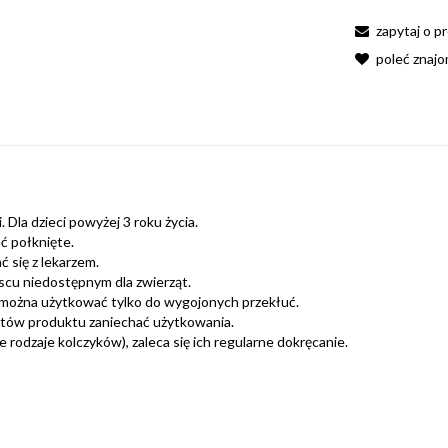
zapytaj o p
poleć znaj
 Dla dzieci powyżej 3 roku życia.
ć połknięte.
 się z lekarzem.
scu niedostępnym dla zwierząt.
można użytkować tylko do wygojonych przekłuć.
ntów produktu zaniechać użytkowania.
rodzaje kolczyków), zaleca się ich regularne dokręcanie.