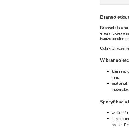
Bransoletka 
Bransoletka na
eleganckiego s
tworzą idealne po
Odkryj znaczenie
W bransolet
kamień:
c
mm,
materia
materiała
Specyfikacja
wielkość 
istnieje 
opisie. P