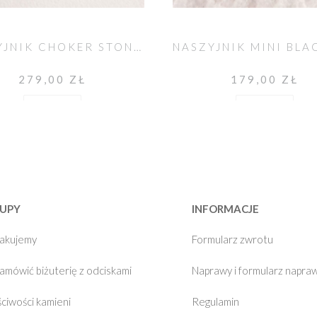
NASZYJNIK CHOKER STONE SPINEL
279,00 ZŁ
179,00 ZŁ
Do koszyka
Do koszyka
UPY
INFORMACJE
pakujemy
Formularz zwrotu
zamówić biżuterię z odciskami
Naprawy i formularz napra
ciwości kamieni
Regulamin