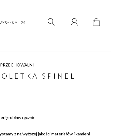
Zarejestruj się
Zaloguj się
YSYŁKA - 24H
 PRZECHOWALNI
OLETKA SPINEL
terię robimy ręcznie
ystamy z najwyższej jakości materiałów i kamieni