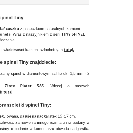
spinel Tiny
 łańcuszku
z paseczkiem naturalnych kamieni
pinela
TINY SPINEL
. Wraz z naszyjnikiem z serii
łączenie.
tutaj.
 i właściwości kamieni szlachetnych
ce
spinel Tiny
znajdziecie:
zarny spinel w diamentowym szlifie ok. 1,5 mm - 2
ł: Złoto Plater 585
. Więcej o naszych
tutaj
.
ch
 bransoletki
:
spinel Tiny
regulowana, pasuje na nadgarstek 15-17 cm
.
możliwość zamówienia innego rozmiaru niż podany w
rosimy o podanie w komentarzu obwodu nadgarstka