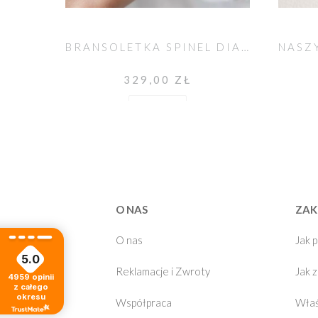
BRANSOLETKA SPINEL DIAMENTOWY
329,00 ZŁ
Do koszyka
O NAS
ZAK
O nas
Jak 
5.0
Reklamacje i Zwroty
Jak 
4959
opinii
z całego
okresu
Współpraca
Właś