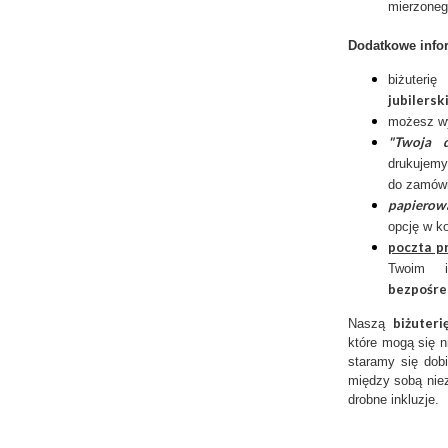
mierzoneg
Dodatkowe info
biżuter
jubilersk
możesz w
"Twoja d
drukujemy
do zamów
papierow
opcję w k
poczta p
Twoim 
bezpośre
biżuter
Naszą
które mogą się n
staramy się dobi
między sobą niez
drobne inkluzje.