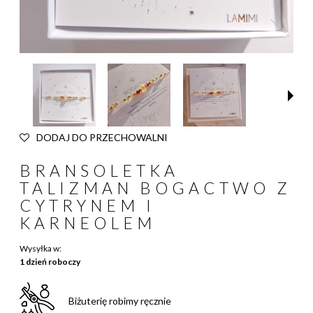
DODAJ DO PRZECHOWALNI
BRANSOLETKA
TALIZMAN BOGACTWO Z
CYTRYNEM I
KARNEOLEM
Wysyłka w:
1 dzień roboczy
Biżuterię robimy ręcznie