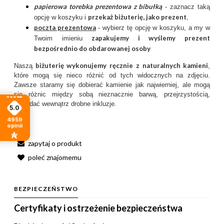
papierowa torebka prezentowa z bibułką
- zaznacz taką
przekaż biżuterię, jako prezent
opcję w koszyku i
,
poczta prezentow
a
- wybierz tę opcję w koszyku, a my w
zapakujemy i wyślemy prezent
Twoim imieniu
bezpośrednio do obdarowanej osoby
biżuterię wykonujemy ręcznie
z
naturalnych kamieni
Naszą
,
które mogą się nieco różnić od tych widocznych na zdjęciu.
Zawsze staramy się dobierać kamienie jak najwierniej, ale mogą
się różnic między sobą nieznacznie barwą, przejrzystością,
posiadać wewnątrz drobne inkluzje.
5.0
4959
opinii
zapytaj o produkt
poleć znajomemu
BEZPIECZEŃSTWO
Certyfikaty i ostrzeżenie bezpieczeństwa