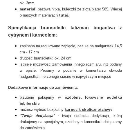
ok. 3mm
materiał:
beżowa nitka, kuleczki ze złota plater 585. Więcej
tutaj
.
o naszych materiałach
Specyfikacja bransoletki talizman bogactwa z
cytrynem i karneolem:
zapinana na regulowane zapięcie, pasuje na nadgarstek 14,5
cm - 17 cm
długość bransoletki: ok. 24 cm
istnieje możliwość zamówienia innego rozmiaru, niż podany
w opisie. Prosimy o podanie w komentarzu obwodu
nadgarstka mierzonego ciasno w najwęższym miejscu
Dodatkowe informacje do zamówienia:
ozdobne, logowane pudełka
biżuterię pakujemy w
jubilerskie
karnecik okolicznościowy
możesz wybrać bezpłatny
"Twoja dedykacja"
-
twoja osobista dedykacja, którą
drukujemy na specjalnym, ozdobnym karneciku i dołączamy
do zamówienia