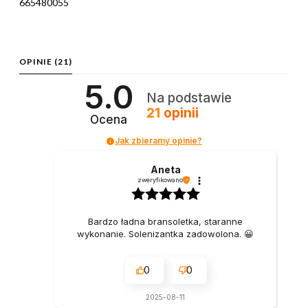
665480055
OPINIE
(21)
5.0
Na podstawie
21
opinii
Ocena
Jak zbieramy opinie?
Aneta
zweryfikowano
Bardzo ładna bransoletka, staranne
wykonanie. Solenizantka zadowolona. 😀
0
0
2025-08-11