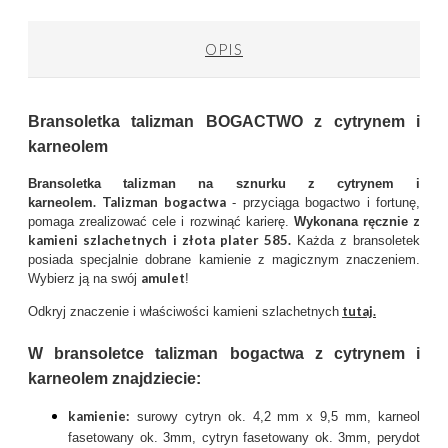
OPIS
Bransoletka talizman BOGACTWO z cytrynem i
karneolem
Bransoletka talizman na sznurku z cytrynem i
.
Talizman bogactwa
karneolem
- przyciąga bogactwo i fortunę,
z
pomaga zrealizować cele i rozwinąć karierę.
Wykonana ręcznie
kamieni szlachetnych i złota plater 585.
Każda z bransoletek
posiada specjalnie dobrane kamienie z magicznym znaczeniem.
amulet
Wybierz ją na swój
!
tutaj.
Odkryj znaczenie i właściwości kamieni szlachetnych
W bransoletce talizman bogactwa z cytrynem i
karneolem znajdziecie:
kamienie:
surowy cytryn ok. 4,2 mm x 9,5 mm, karneol
fasetowany ok. 3mm, cytryn fasetowany ok. 3mm, perydot